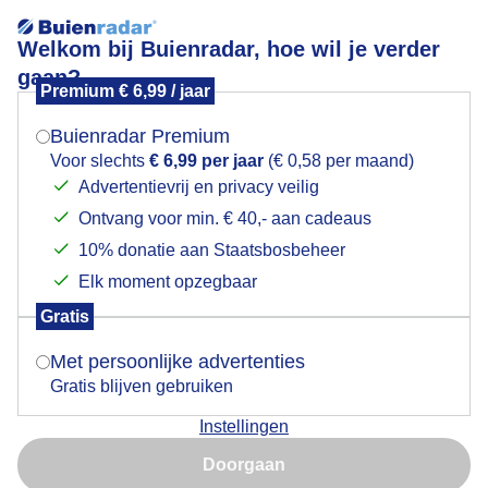
Welkom bij Buienradar, hoe wil je verder
gaan?
Premium € 6,99 / jaar
Mogen we je locatie gebruiken voor het
Mooie herfstkleuren tijdens onze wandeling.
weer?
Buienradar Premium
Voor slechts
€ 6,99 per jaar
(€ 0,58 per maand)
Advertentievrij en privacy veilig
Ontvang voor min. € 40,- aan cadeaus
Indien je hier nog geen akkoord op hebt gegeven,
verschijnt er zo een pop-up uit je browser waarin
10% donatie aan Staatsbosbeheer
deze toestemming gevraagd wordt.
Elk moment opzegbaar
Gratis
Is goed, toon de popup
Met persoonlijke advertenties
Gratis blijven gebruiken
Instellingen
Nu niet, misschien later
Door: Ed van Pelt.
Gemaakt: 05-11-2025, 69x bekeken
Doorgaan
Gebruik je Safari en wil je niet elke dag deze pop-up zien?