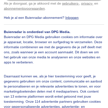
Als je doorgaat, ga je akkoord met de
gebruikers-
,
privacy-
en
Klik
hier
om dit aan te passen
abonnementsvoorwaarden
.
Heb je al een Buienradar-abonnement?
Inloggen
Bekijk slideshow
Buienradar is onderdeel van DPG Media.
Buienradar en DPG Media gebruiken cookies om informatie over
je apparaat, locatie, browser en surfgedrag te verzamelen. Deze
informatie combineren we met de gegevens die je zelf deelt met
ons, zoals wanneer je een account aanmaakt. Dit doen we om
Een moment geduld aub...
het gebruik van onze media te analyseren en onze websites en
apps te verbeteren.
Daarnaast kunnen we, als je hier toestemming voor geeft, je
gegevens gebruiken om onze content, communicatie en aanbod
te personaliseren en je relevante advertenties te tonen, en voor
Over Buienradar
marketingdoeleinden delen met 4 mediapartners. Ook content
van 13 externe platformen wordt enkel getoond met jouw
toestemming. Onze 114 advertentie partners gebruiken cookies
Bedrijfsgegevens
voor gepersonaliseerde advertenties, advertentie- en