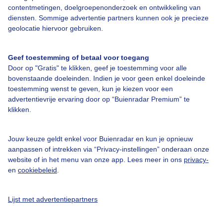
Veelgestelde vragen
contentmetingen, doelgroepenonderzoek en ontwikkeling van
diensten. Sommige advertentie partners kunnen ook je precieze
Contact
geolocatie hiervoor gebruiken.
Toegankelijkheid
Geef toestemming of betaal voor toegang
Gebruikersvoorwaarden
Door op "Gratis" te klikken, geef je toestemming voor alle
Adverteren
bovenstaande doeleinden. Indien je voor geen enkel doeleinde
toestemming wenst te geven, kun je kiezen voor een
Buienradar Team
advertentievrije ervaring door op “Buienradar Premium” te
Privacy beleid
klikken.
Cookie beleid
Jouw keuze geldt enkel voor Buienradar en kun je opnieuw
Privacy instellingen
aanpassen of intrekken via “Privacy-instellingen” onderaan onze
Gratis weerdata
website of in het menu van onze app. Lees meer in ons
privacy-
en
cookiebeleid
.
@BuienradarNL
Lijst met advertentiepartners
Buienradar
Buienradar