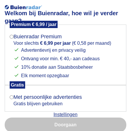
Welkom bij Buienradar, hoe wil je verder
gaan?
Premium € 6,99 / jaar
Mogen we je locatie gebruiken voor het
Zonsopkomst Vlieland vanmorgen
weer?
Buienradar Premium
Voor slechts
€ 6,99 per jaar
(€ 0,58 per maand)
Advertentievrij en privacy veilig
Ontvang voor min. € 40,- aan cadeaus
Indien je hier nog geen akkoord op hebt gegeven,
verschijnt er zo een pop-up uit je browser waarin
10% donatie aan Staatsbosbeheer
deze toestemming gevraagd wordt.
Elk moment opzegbaar
Gratis
Is goed, toon de popup
Met persoonlijke advertenties
Gratis blijven gebruiken
Veel sluierbewolking aanwezig tijdens de
Instellingen
zonsopkomst foto gemaakt om 07:49
Nu niet, misschien later
Doorgaan
Door: Gerard Koster Joenje
Gemaakt: 03-11-2025, 37x bekeken
Gebruik je Safari en wil je niet elke dag deze pop-up zien?