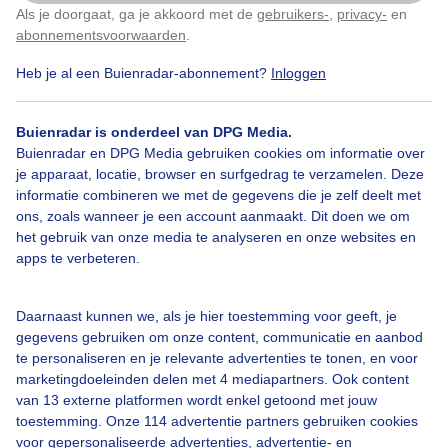
Als je doorgaat, ga je akkoord met de
gebruikers-
,
privacy-
en
Klik
hier
om dit aan te passen
abonnementsvoorwaarden
.
Heb je al een Buienradar-abonnement?
Inloggen
Lichtesluierbewolking
Zon
Zonsopkomst
Buienradar is onderdeel van DPG Media.
Buienradar en DPG Media gebruiken cookies om informatie over
je apparaat, locatie, browser en surfgedrag te verzamelen. Deze
Bekijk slideshow
informatie combineren we met de gegevens die je zelf deelt met
ons, zoals wanneer je een account aanmaakt. Dit doen we om
het gebruik van onze media te analyseren en onze websites en
apps te verbeteren.
Een moment geduld aub...
Daarnaast kunnen we, als je hier toestemming voor geeft, je
gegevens gebruiken om onze content, communicatie en aanbod
te personaliseren en je relevante advertenties te tonen, en voor
marketingdoeleinden delen met 4 mediapartners. Ook content
van 13 externe platformen wordt enkel getoond met jouw
toestemming. Onze 114 advertentie partners gebruiken cookies
voor gepersonaliseerde advertenties, advertentie- en