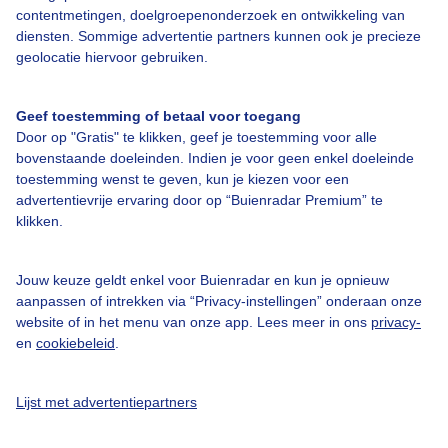
Over Buienradar
contentmetingen, doelgroepenonderzoek en ontwikkeling van
diensten. Sommige advertentie partners kunnen ook je precieze
geolocatie hiervoor gebruiken.
Bedrijfsgegevens
Veelgestelde vragen
Geef toestemming of betaal voor toegang
Door op "Gratis" te klikken, geef je toestemming voor alle
Contact
bovenstaande doeleinden. Indien je voor geen enkel doeleinde
Toegankelijkheid
toestemming wenst te geven, kun je kiezen voor een
advertentievrije ervaring door op “Buienradar Premium” te
Gebruikersvoorwaarden
klikken.
Adverteren
Buienradar Team
Jouw keuze geldt enkel voor Buienradar en kun je opnieuw
aanpassen of intrekken via “Privacy-instellingen” onderaan onze
Privacy beleid
website of in het menu van onze app. Lees meer in ons
privacy-
en
cookiebeleid
.
Cookie beleid
Privacy instellingen
Lijst met advertentiepartners
Gratis weerdata