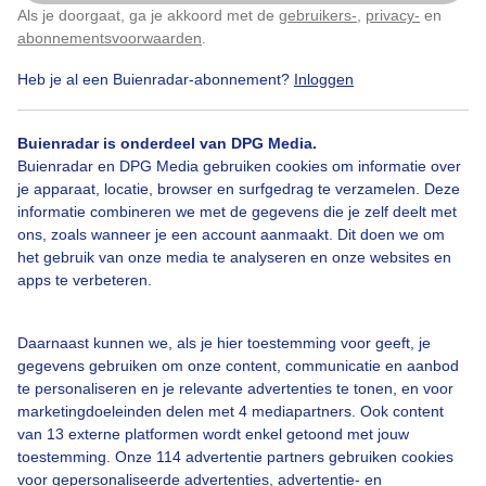
Als je doorgaat, ga je akkoord met de
gebruikers-
,
privacy-
en
Klik
hier
om dit aan te passen
abonnementsvoorwaarden
.
Door: Roos Vaessen
Gemaakt: 30-10-2025, 35x bekeken
Heb je al een Buienradar-abonnement?
Inloggen
Buienradar is onderdeel van DPG Media.
Zonnebloemen
Herfst
Zon
Buienradar en DPG Media gebruiken cookies om informatie over
je apparaat, locatie, browser en surfgedrag te verzamelen. Deze
informatie combineren we met de gegevens die je zelf deelt met
ons, zoals wanneer je een account aanmaakt. Dit doen we om
Bekijk slideshow
het gebruik van onze media te analyseren en onze websites en
apps te verbeteren.
Daarnaast kunnen we, als je hier toestemming voor geeft, je
gegevens gebruiken om onze content, communicatie en aanbod
Een moment geduld aub...
te personaliseren en je relevante advertenties te tonen, en voor
marketingdoeleinden delen met 4 mediapartners. Ook content
van 13 externe platformen wordt enkel getoond met jouw
toestemming. Onze 114 advertentie partners gebruiken cookies
voor gepersonaliseerde advertenties, advertentie- en