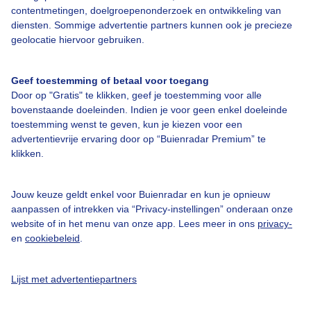
contentmetingen, doelgroepenonderzoek en ontwikkeling van
diensten. Sommige advertentie partners kunnen ook je precieze
geolocatie hiervoor gebruiken.
Over Buienradar
Geef toestemming of betaal voor toegang
Bedrijfsgegevens
Door op "Gratis" te klikken, geef je toestemming voor alle
Veelgestelde vragen
bovenstaande doeleinden. Indien je voor geen enkel doeleinde
toestemming wenst te geven, kun je kiezen voor een
Contact
advertentievrije ervaring door op “Buienradar Premium” te
klikken.
Toegankelijkheid
Gebruikersvoorwaarden
Jouw keuze geldt enkel voor Buienradar en kun je opnieuw
Adverteren
aanpassen of intrekken via “Privacy-instellingen” onderaan onze
website of in het menu van onze app. Lees meer in ons
privacy-
Buienradar Team
en
cookiebeleid
.
Privacy beleid
Cookie beleid
Lijst met advertentiepartners
Privacy instellingen