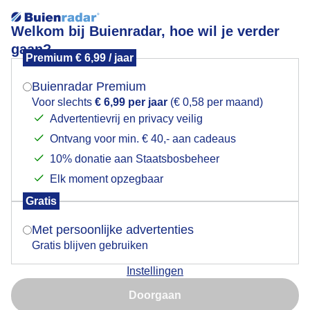
Welkom bij Buienradar, hoe wil je verder
gaan?
Premium € 6,99 / jaar
Mogen we je locatie gebruiken voor het
Wandelpad tussen de zonnebloemen. Zonnig.
weer?
Buienradar Premium
Voor slechts
€ 6,99 per jaar
(€ 0,58 per maand)
Advertentievrij en privacy veilig
Ontvang voor min. € 40,- aan cadeaus
Indien je hier nog geen akkoord op hebt gegeven,
verschijnt er zo een pop-up uit je browser waarin
10% donatie aan Staatsbosbeheer
deze toestemming gevraagd wordt.
Elk moment opzegbaar
Gratis
Is goed, toon de popup
Met persoonlijke advertenties
Gratis blijven gebruiken
Instellingen
Nu niet, misschien later
Doorgaan
Zonnige herfstdag.
Gebruik je Safari en wil je niet elke dag deze pop-up zien?