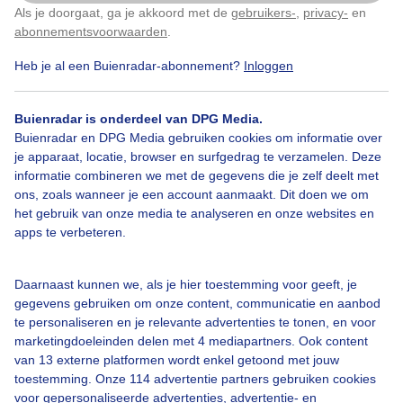
Als je doorgaat, ga je akkoord met de
gebruikers-
,
privacy-
en
Klik
hier
om dit aan te passen
abonnementsvoorwaarden
.
Heb je al een Buienradar-abonnement?
Inloggen
Herfst
Wolken
Buienradar is onderdeel van DPG Media.
Buienradar en DPG Media gebruiken cookies om informatie over
je apparaat, locatie, browser en surfgedrag te verzamelen. Deze
Bekijk slideshow
informatie combineren we met de gegevens die je zelf deelt met
ons, zoals wanneer je een account aanmaakt. Dit doen we om
het gebruik van onze media te analyseren en onze websites en
apps te verbeteren.
Een moment geduld aub...
Daarnaast kunnen we, als je hier toestemming voor geeft, je
gegevens gebruiken om onze content, communicatie en aanbod
te personaliseren en je relevante advertenties te tonen, en voor
marketingdoeleinden delen met 4 mediapartners. Ook content
van 13 externe platformen wordt enkel getoond met jouw
toestemming. Onze 114 advertentie partners gebruiken cookies
voor gepersonaliseerde advertenties, advertentie- en