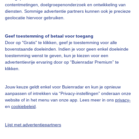
Over Buienradar
contentmetingen, doelgroepenonderzoek en ontwikkeling van
diensten. Sommige advertentie partners kunnen ook je precieze
geolocatie hiervoor gebruiken.
Bedrijfsgegevens
Veelgestelde vragen
Geef toestemming of betaal voor toegang
Door op "Gratis" te klikken, geef je toestemming voor alle
Contact
bovenstaande doeleinden. Indien je voor geen enkel doeleinde
Toegankelijkheid
toestemming wenst te geven, kun je kiezen voor een
advertentievrije ervaring door op “Buienradar Premium” te
Gebruikersvoorwaarden
klikken.
Adverteren
Buienradar Team
Jouw keuze geldt enkel voor Buienradar en kun je opnieuw
aanpassen of intrekken via “Privacy-instellingen” onderaan onze
Privacy beleid
website of in het menu van onze app. Lees meer in ons
privacy-
en
cookiebeleid
.
Cookie beleid
Privacy instellingen
Lijst met advertentiepartners
Gratis weerdata