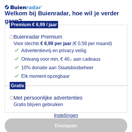
Welkom bij Buienradar, hoe wil je verder
gaan?
Premium € 6,99 / jaar
Mogen we je locatie gebruiken voor het
Zonnige ochtend
weer?
Buienradar Premium
Voor slechts
€ 6,99 per jaar
(€ 0,58 per maand)
Advertentievrij en privacy veilig
Ontvang voor min. € 40,- aan cadeaus
Indien je hier nog geen akkoord op hebt gegeven,
verschijnt er zo een pop-up uit je browser waarin
10% donatie aan Staatsbosbeheer
deze toestemming gevraagd wordt.
Elk moment opzegbaar
Gratis
Is goed, toon de popup
Met persoonlijke advertenties
Gratis blijven gebruiken
Zonnige ochtend, later toenemende bewolking en
Instellingen
regen.
Nu niet, misschien later
Doorgaan
Door: Ria Overbeeke
Gemaakt: 24-10-2025, 56x bekeken
Gebruik je Safari en wil je niet elke dag deze pop-up zien?