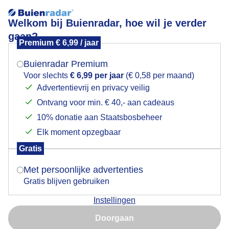
Welkom bij Buienradar, hoe wil je verder
gaan?
Premium € 6,99 / jaar
Mogen we je locatie gebruiken voor het
Lees meer.
weer?
Buienradar Premium
Close-up walnoot eten/reserve opbouwen voor
Voor slechts
€ 6,99 per jaar
(€ 0,58 per maand)
paartijd in de winter
Advertentievrij en privacy veilig
Ontvang voor min. € 40,- aan cadeaus
Indien je hier nog geen akkoord op hebt gegeven,
verschijnt er zo een pop-up uit je browser waarin
10% donatie aan Staatsbosbeheer
deze toestemming gevraagd wordt.
Elk moment opzegbaar
Gratis
Is goed, toon de popup
Met persoonlijke advertenties
Gratis blijven gebruiken
Instellingen
Nu niet, misschien later
Doorgaan
Gebruik je Safari en wil je niet elke dag deze pop-up zien?