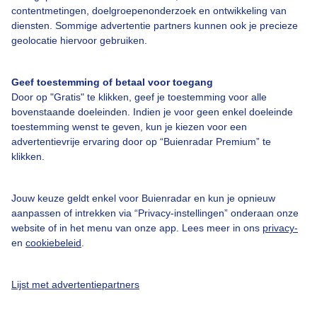
contentmetingen, doelgroepenonderzoek en ontwikkeling van
diensten. Sommige advertentie partners kunnen ook je precieze
geolocatie hiervoor gebruiken.
Een moment geduld aub...
Geef toestemming of betaal voor toegang
Door op "Gratis" te klikken, geef je toestemming voor alle
bovenstaande doeleinden. Indien je voor geen enkel doeleinde
toestemming wenst te geven, kun je kiezen voor een
advertentievrije ervaring door op “Buienradar Premium” te
klikken.
Over Buienradar
Jouw keuze geldt enkel voor Buienradar en kun je opnieuw
aanpassen of intrekken via “Privacy-instellingen” onderaan onze
Bedrijfsgegevens
website of in het menu van onze app. Lees meer in ons
privacy-
en
cookiebeleid
.
Veelgestelde vragen
Contact
Lijst met advertentiepartners
Toegankelijkheid
Gebruikersvoorwaarden