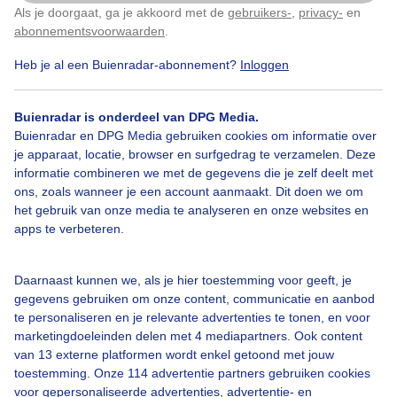
Als je doorgaat, ga je akkoord met de
gebruikers-
,
privacy-
en
Klik
hier
om dit aan te passen
abonnementsvoorwaarden
.
Wat makkelijk eten zo die halve noten die in onze
Heb je al een Buienradar-abonnement?
Inloggen
eekhoornkast worden gestopt elke dag. In de winter is
onze paartijd, we moeten nu een goede reserve
opbouwen, want dat vraagt veel energie! Een lekker
Buienradar is onderdeel van DPG Media.
zonnetje bij de maaltijd, nog een fris windje, hebben
Buienradar en DPG Media gebruiken cookies om informatie over
wij geen last van!
je apparaat, locatie, browser en surfgedrag te verzamelen. Deze
informatie combineren we met de gegevens die je zelf deelt met
ons, zoals wanneer je een account aanmaakt. Dit doen we om
Door: Elly van Niekerk
Gemaakt: 24-10-2025, 222x bekeken
het gebruik van onze media te analyseren en onze websites en
apps te verbeteren.
3
Daarnaast kunnen we, als je hier toestemming voor geeft, je
Paartijdeekhoornsindewinter
Zon
Wind
gegevens gebruiken om onze content, communicatie en aanbod
te personaliseren en je relevante advertenties te tonen, en voor
marketingdoeleinden delen met 4 mediapartners. Ook content
van 13 externe platformen wordt enkel getoond met jouw
Bekijk slideshow
toestemming. Onze 114 advertentie partners gebruiken cookies
voor gepersonaliseerde advertenties, advertentie- en