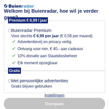
Welkom bij Buienradar, hoe wil je verder
gaan?
Premium € 6,99 / jaar
Mogen we je locatie gebruiken voor het
Onstuimige herfstweer opkomst!
weer?
Buienradar Premium
Voor slechts
€ 6,99 per jaar
(€ 0,58 per maand)
Advertentievrij en privacy veilig
Ontvang voor min. € 40,- aan cadeaus
Indien je hier nog geen akkoord op hebt gegeven,
verschijnt er zo een pop-up uit je browser waarin
10% donatie aan Staatsbosbeheer
deze toestemming gevraagd wordt.
Elk moment opzegbaar
Gratis
Is goed, toon de popup
Met persoonlijke advertenties
Gratis blijven gebruiken
Weerfoto!
Instellingen
Nu niet, misschien later
Door: Nely V Frankenhuijzen
Gemaakt: 08-10-2025, 87x bekeken
Doorgaan
Gebruik je Safari en wil je niet elke dag deze pop-up zien?