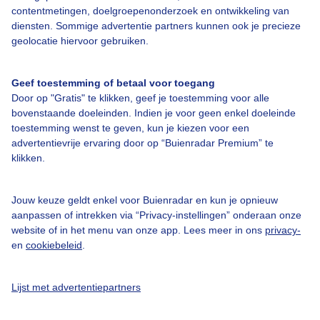
contentmetingen, doelgroepenonderzoek en ontwikkeling van
diensten. Sommige advertentie partners kunnen ook je precieze
Bedrijfsgegevens
geolocatie hiervoor gebruiken.
Veelgestelde vragen
Geef toestemming of betaal voor toegang
Contact
Door op "Gratis" te klikken, geef je toestemming voor alle
Toegankelijkheid
bovenstaande doeleinden. Indien je voor geen enkel doeleinde
toestemming wenst te geven, kun je kiezen voor een
Gebruikersvoorwaarden
advertentievrije ervaring door op “Buienradar Premium” te
klikken.
Adverteren
Buienradar Team
Jouw keuze geldt enkel voor Buienradar en kun je opnieuw
Privacy beleid
aanpassen of intrekken via “Privacy-instellingen” onderaan onze
website of in het menu van onze app. Lees meer in ons
privacy-
Cookie beleid
en
cookiebeleid
.
Privacy instellingen
Gratis weerdata
Lijst met advertentiepartners
@BuienradarNL