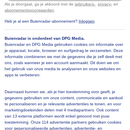
Als je doorgaat, ga je akkoord met de
gebruikers-
,
privacy-
en
Klik
hier
om dit aan te passen
abonnementsvoorwaarden
.
Heb je al een Buienradar-abonnement?
Inloggen
Herfst
Regen
Onweer
Buienradar is onderdeel van DPG Media.
Buienradar en DPG Media gebruiken cookies om informatie over
Bekijk slideshow
je apparaat, locatie, browser en surfgedrag te verzamelen. Deze
informatie combineren we met de gegevens die je zelf deelt met
ons, zoals wanneer je een account aanmaakt. Dit doen we om
het gebruik van onze media te analyseren en onze websites en
apps te verbeteren.
Een moment geduld aub...
Daarnaast kunnen we, als je hier toestemming voor geeft, je
gegevens gebruiken om onze content, communicatie en aanbod
te personaliseren en je relevante advertenties te tonen, en voor
marketingdoeleinden delen met 4 mediapartners. Ook content
van 13 externe platformen wordt enkel getoond met jouw
toestemming. Onze 114 advertentie partners gebruiken cookies
voor gepersonaliseerde advertenties, advertentie- en
Over Buienradar