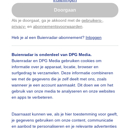
Is goed, toon de popup
Doorgaan
Nu niet, misschien later
Als je doorgaat, ga je akkoord met de
gebruikers-
,
privacy-
en
abonnementsvoorwaarden
.
Gebruik je Safari en wil je niet elke dag deze pop-up
zien?
Heb je al een Buienradar-abonnement?
Inloggen
Klik
hier
om dit aan te passen
Buienradar is onderdeel van DPG Media.
Buienradar en DPG Media gebruiken cookies om
informatie over je apparaat, locatie, browser en
surfgedrag te verzamelen. Deze informatie combineren
ienlucht en zon zorgden voor een mooi contrast vanmidda
we met de gegevens die je zelf deelt met ons, zoals
wanneer je een account aanmaakt. Dit doen we om het
r: Ton Wesselius
Gemaakt: 21-10-2025, 44x bekeken
gebruik van onze media te analyseren en onze websites
en apps te verbeteren.
uienlucht
Contrast
Zon
Daarnaast kunnen we, als je hier toestemming voor geeft,
je gegevens gebruiken om onze content, communicatie
en aanbod te personaliseren en je relevante advertenties
ekijk slideshow