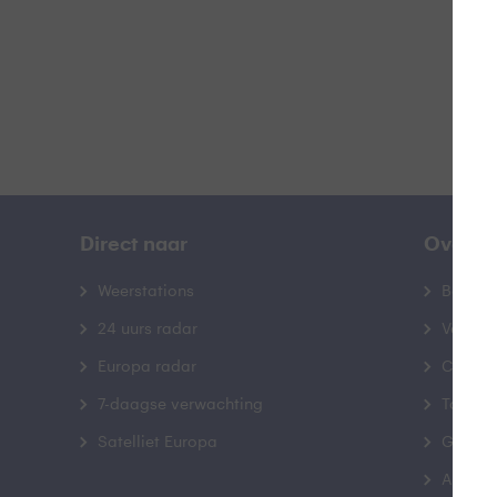
Direct naar
Over B
Weerstations
Bedrij
24 uurs radar
Veelge
Europa radar
Contac
7-daagse verwachting
Toegank
Satelliet Europa
Gebrui
Advert