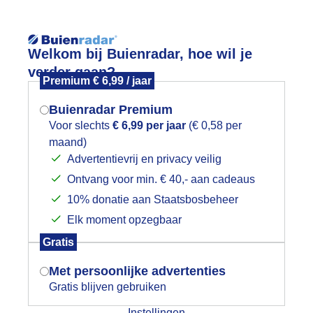
Reisinforma
wijd
Foto en video
Weerzine
Welkom bij Buienradar, hoe wil je
verder gaan?
Premium € 6,99 / jaar
Zoeken in 
Buienradar Premium
Voor slechts
€ 6,99 per jaar
(€ 0,58 per
ontrast
maand)
Mogen we je locatie gebruiken voor
Advertentievrij en privacy veilig
het weer?
Ontvang voor min. € 40,- aan cadeaus
10% donatie aan Staatsbosbeheer
Elk moment opzegbaar
Indien je hier nog geen akkoord op hebt
Gratis
gegeven, verschijnt er zo een pop-up uit
je browser waarin deze toestemming
Met persoonlijke advertenties
gevraagd wordt.
Gratis blijven gebruiken
Instellingen