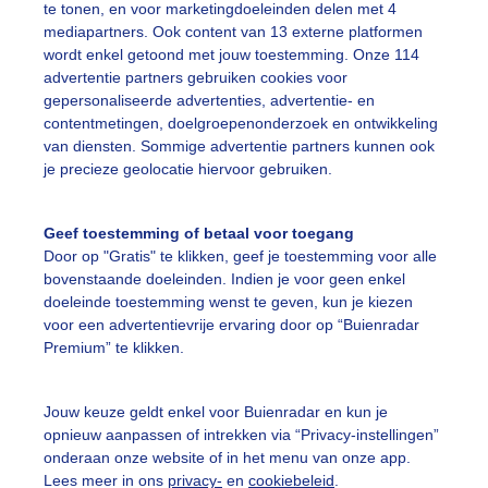
te tonen, en voor marketingdoeleinden delen met 4
mediapartners. Ook content van 13 externe platformen
wordt enkel getoond met jouw toestemming. Onze 114
advertentie partners gebruiken cookies voor
gepersonaliseerde advertenties, advertentie- en
contentmetingen, doelgroepenonderzoek en ontwikkeling
Een moment geduld
van diensten. Sommige advertentie partners kunnen ook
je precieze geolocatie hiervoor gebruiken.
Geef toestemming of betaal voor toegang
uienradar
Mijn weer
Door op "Gratis" te klikken, geef je toestemming voor alle
bovenstaande doeleinden. Indien je voor geen enkel
fsgegevens
De Bilt
doeleinde toestemming wenst te geven, kun je kiezen
stelde vragen
voor een advertentievrije ervaring door op “Buienradar
Premium” te klikken.
t
elijkheid
Jouw keuze geldt enkel voor Buienradar en kun je
opnieuw aanpassen of intrekken via “Privacy-instellingen”
kersvoorwaarden
onderaan onze website of in het menu van onze app.
eren
Lees meer in ons
privacy-
en
cookiebeleid
.