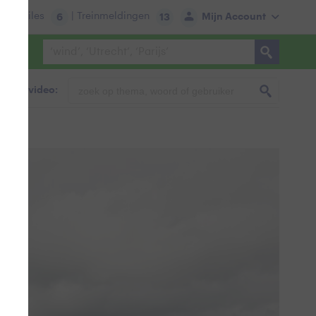
tie:
Files
| Treinmeldingen
Mijn Account
6
13
foto & video: