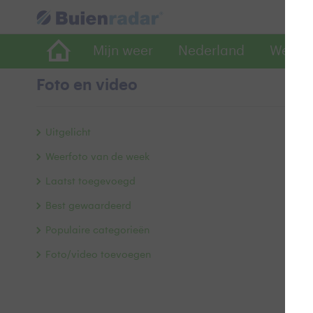
Mijn weer
Nederland
Wereld
Foto en video
C
Uitgelicht
Weerfoto van de week
Laatst toegevoegd
Best gewaardeerd
Populaire categorieën
Foto/video toevoegen