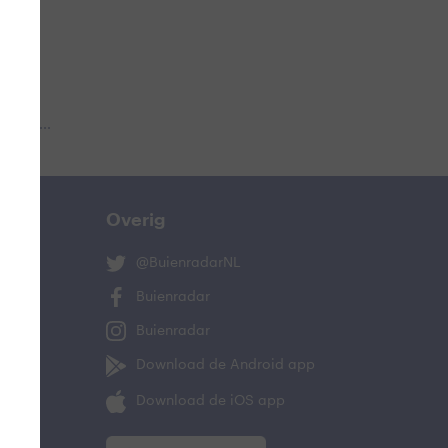
 aub...
Overig
@BuienradarNL
Buienradar
Buienradar
Download de Android app
Download de iOS app