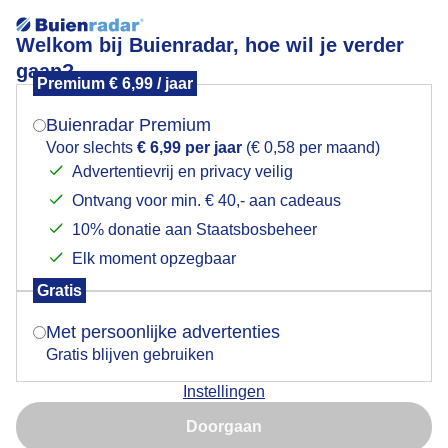
Welkom bij Buienradar, hoe wil je verder
gaan?
Premium € 6,99 / jaar
Mogen we je locatie gebruiken voor het
Zon achter de bewolking
weer?
Buienradar Premium
Voor slechts
€ 6,99 per jaar
(€ 0,58 per maand)
Advertentievrij en privacy veilig
Ontvang voor min. € 40,- aan cadeaus
Indien je hier nog geen akkoord op hebt gegeven,
verschijnt er zo een pop-up uit je browser waarin
10% donatie aan Staatsbosbeheer
deze toestemming gevraagd wordt.
Elk moment opzegbaar
Gratis
Is goed, toon de popup
Met persoonlijke advertenties
Gratis blijven gebruiken
St. Jan graanmolen
Instellingen
Nu niet, misschien later
Door: Anita Maes-Kuppens
Gemaakt: 18-10-2025, 113x bekeken
Doorgaan
Gebruik je Safari en wil je niet elke dag deze pop-up zien?