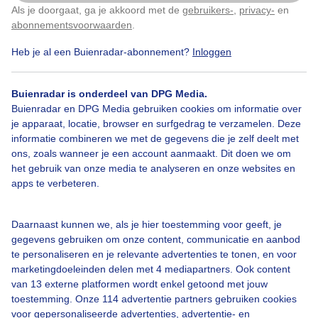
Als je doorgaat, ga je akkoord met de
gebruikers-
,
privacy-
en
Klik
hier
om dit aan te passen
abonnementsvoorwaarden
.
Heb je al een Buienradar-abonnement?
Inloggen
Graanmolen
Zon
Wolken
Buienradar is onderdeel van DPG Media.
Buienradar en DPG Media gebruiken cookies om informatie over
Bekijk slideshow
je apparaat, locatie, browser en surfgedrag te verzamelen. Deze
informatie combineren we met de gegevens die je zelf deelt met
ons, zoals wanneer je een account aanmaakt. Dit doen we om
het gebruik van onze media te analyseren en onze websites en
apps te verbeteren.
Een moment geduld aub...
Daarnaast kunnen we, als je hier toestemming voor geeft, je
gegevens gebruiken om onze content, communicatie en aanbod
te personaliseren en je relevante advertenties te tonen, en voor
marketingdoeleinden delen met 4 mediapartners. Ook content
van 13 externe platformen wordt enkel getoond met jouw
toestemming. Onze 114 advertentie partners gebruiken cookies
voor gepersonaliseerde advertenties, advertentie- en
Over Buienradar