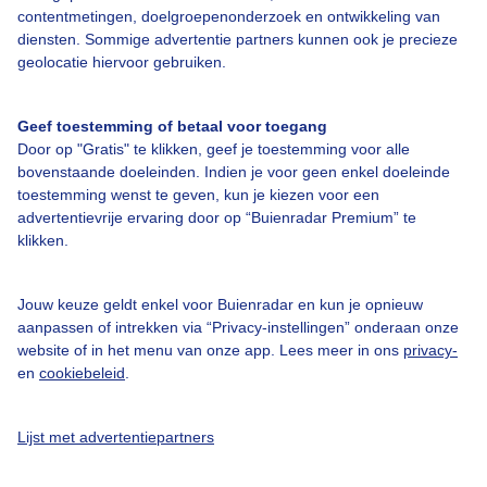
contentmetingen, doelgroepenonderzoek en ontwikkeling van
diensten. Sommige advertentie partners kunnen ook je precieze
Bedrijfsgegevens
geolocatie hiervoor gebruiken.
Veelgestelde vragen
Geef toestemming of betaal voor toegang
Contact
Door op "Gratis" te klikken, geef je toestemming voor alle
Toegankelijkheid
bovenstaande doeleinden. Indien je voor geen enkel doeleinde
toestemming wenst te geven, kun je kiezen voor een
Gebruikersvoorwaarden
advertentievrije ervaring door op “Buienradar Premium” te
klikken.
Adverteren
Buienradar Team
Jouw keuze geldt enkel voor Buienradar en kun je opnieuw
Privacy beleid
aanpassen of intrekken via “Privacy-instellingen” onderaan onze
website of in het menu van onze app. Lees meer in ons
privacy-
Cookie beleid
en
cookiebeleid
.
Privacy instellingen
Gratis weerdata
Lijst met advertentiepartners
@BuienradarNL