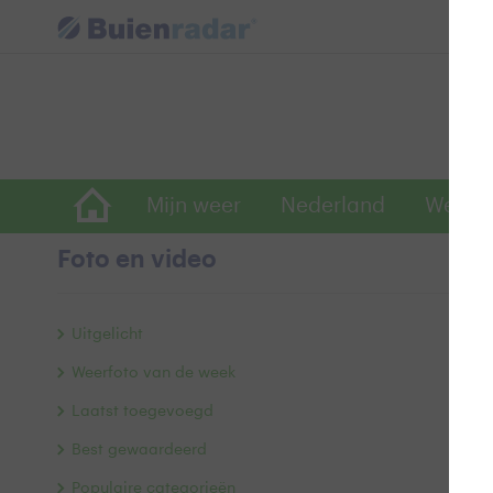
Mijn weer
Nederland
Wereld
Foto en video
vi
Uitgelicht
Weerfoto van de week
Laatst toegevoegd
Best gewaardeerd
Populaire categorieën