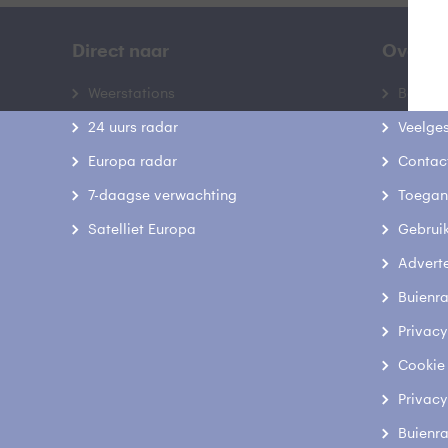
Direct naar
Over B
Weerstations
Bedrij
24 uurs radar
Veelge
Europa radar
Contac
7-daagse verwachting
Toegank
Satelliet Europa
Gebrui
Advert
Buienr
Privacy
Cookie
Privacy
Buienr