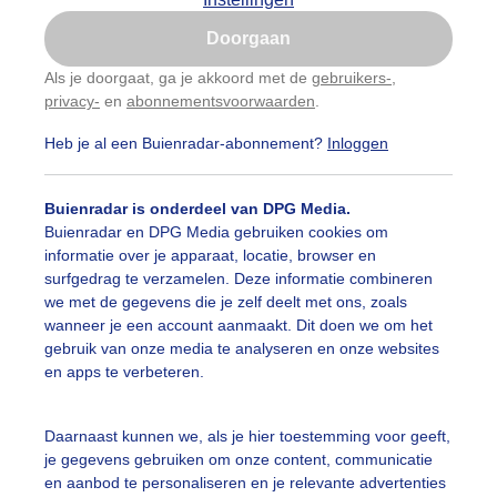
Is goed, toon de popup
Doorgaan
Nu niet, misschien later
Als je doorgaat, ga je akkoord met de
gebruikers-
,
privacy-
en
abonnementsvoorwaarden
.
Gebruik je Safari en wil je niet elke dag deze pop-up
zien?
Heb je al een Buienradar-abonnement?
Inloggen
Klik
hier
om dit aan te passen
Buienradar is onderdeel van DPG Media.
Buienradar en DPG Media gebruiken cookies om
informatie over je apparaat, locatie, browser en
surfgedrag te verzamelen. Deze informatie combineren
we met de gegevens die je zelf deelt met ons, zoals
wanneer je een account aanmaakt. Dit doen we om het
gebruik van onze media te analyseren en onze websites
en apps te verbeteren.
Daarnaast kunnen we, als je hier toestemming voor geeft,
je gegevens gebruiken om onze content, communicatie
en aanbod te personaliseren en je relevante advertenties