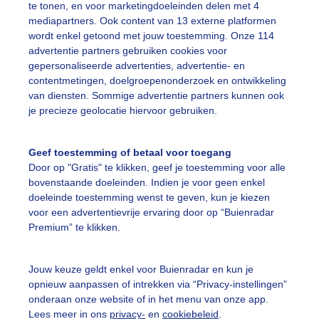
te tonen, en voor marketingdoeleinden delen met 4
mediapartners. Ook content van 13 externe platformen
wordt enkel getoond met jouw toestemming. Onze 114
advertentie partners gebruiken cookies voor
gepersonaliseerde advertenties, advertentie- en
staat weinig wind...er is bewolking maar ook blauwe lucht e
contentmetingen, doelgroepenonderzoek en ontwikkeling
van diensten. Sommige advertentie partners kunnen ook
r: Nel van Es
Gemaakt: 18-10-2025, 67x bekeken
je precieze geolocatie hiervoor gebruiken.
isweer
Jongens
Boot
Geef toestemming of betaal voor toegang
Door op "Gratis" te klikken, geef je toestemming voor alle
bovenstaande doeleinden. Indien je voor geen enkel
ekijk slideshow
doeleinde toestemming wenst te geven, kun je kiezen
voor een advertentievrije ervaring door op “Buienradar
Premium” te klikken.
Jouw keuze geldt enkel voor Buienradar en kun je
opnieuw aanpassen of intrekken via “Privacy-instellingen”
Een moment geduld
onderaan onze website of in het menu van onze app.
Lees meer in ons
privacy-
en
cookiebeleid
.