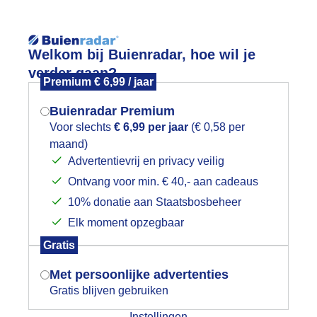
Reisinforma
Welkom bij Buienradar, hoe wil je
verder gaan?
Premium € 6,99 / jaar
Buienradar Premium
Voor slechts
€ 6,99 per jaar
(€ 0,58 per
wijd
Foto en video
Weerzine
maand)
Mogen we je locatie gebruiken voor
Advertentievrij en privacy veilig
het weer?
Zoeken in 
Ontvang voor min. € 40,- aan cadeaus
10% donatie aan Staatsbosbeheer
ssen....de jongens zitten heerlijk in hu
Elk moment opzegbaar
Indien je hier nog geen akkoord op hebt
Gratis
gegeven, verschijnt er zo een pop-up uit
je browser waarin deze toestemming
Met persoonlijke advertenties
gevraagd wordt.
Gratis blijven gebruiken
Instellingen