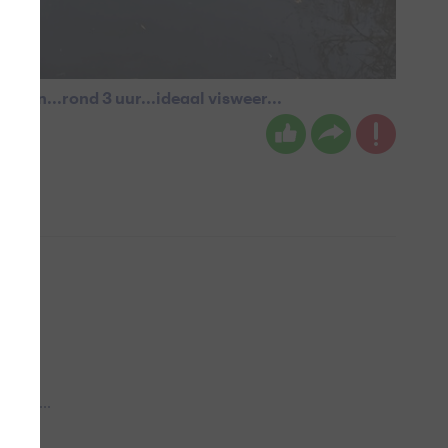
n zon...rond 3 uur...ideaal visweer...
 aub...