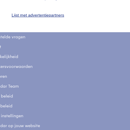
uienradar
Mijn weer
Lijst met advertentiepartners
fsgegevens
De Bilt
stelde vragen
t
elijkheid
kersvoorwaarden
eren
adar Team
 beleid
 beleid
 instellingen
adar op jouw website