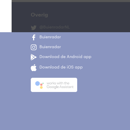
Overig
@BuienradarNL
Buienradar
Buienradar
Download de Android app
Download de iOS app