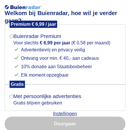
Welkom bij Buienradar, hoe wil je verder
gaan?
Premium € 6,99 / jaar
Mogen we je locatie gebruiken voor het
Zonsopkomst met beetje zon die onder de wolken
weer?
doorscheen
Buienradar Premium
Voor slechts
€ 6,99 per jaar
(€ 0,58 per maand)
Advertentievrij en privacy veilig
Ontvang voor min. € 40,- aan cadeaus
Indien je hier nog geen akkoord op hebt gegeven,
verschijnt er zo een pop-up uit je browser waarin
10% donatie aan Staatsbosbeheer
deze toestemming gevraagd wordt.
Elk moment opzegbaar
Gratis
Is goed, toon de popup
Met persoonlijke advertenties
Gratis blijven gebruiken
Instellingen
Nu niet, misschien later
Door: Arjan Pat
Gemaakt: 17-10-2025, 26x bekeken
Doorgaan
Gebruik je Safari en wil je niet elke dag deze pop-up zien?