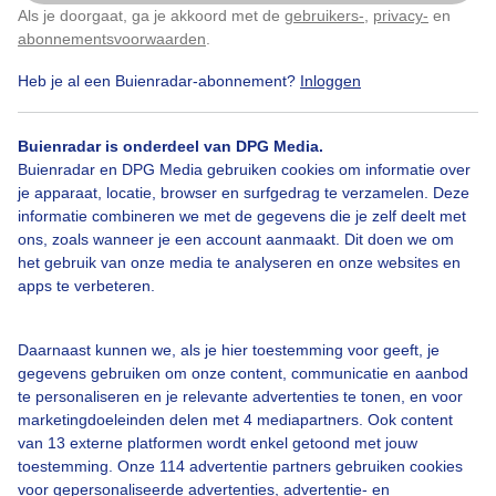
Als je doorgaat, ga je akkoord met de
gebruikers-
,
privacy-
en
Klik
hier
om dit aan te passen
abonnementsvoorwaarden
.
Heb je al een Buienradar-abonnement?
Inloggen
Bekijk slideshow
Buienradar is onderdeel van DPG Media.
Buienradar en DPG Media gebruiken cookies om informatie over
je apparaat, locatie, browser en surfgedrag te verzamelen. Deze
informatie combineren we met de gegevens die je zelf deelt met
ons, zoals wanneer je een account aanmaakt. Dit doen we om
het gebruik van onze media te analyseren en onze websites en
Een moment geduld aub...
apps te verbeteren.
Daarnaast kunnen we, als je hier toestemming voor geeft, je
gegevens gebruiken om onze content, communicatie en aanbod
te personaliseren en je relevante advertenties te tonen, en voor
marketingdoeleinden delen met 4 mediapartners. Ook content
Over Buienradar
van 13 externe platformen wordt enkel getoond met jouw
toestemming. Onze 114 advertentie partners gebruiken cookies
voor gepersonaliseerde advertenties, advertentie- en