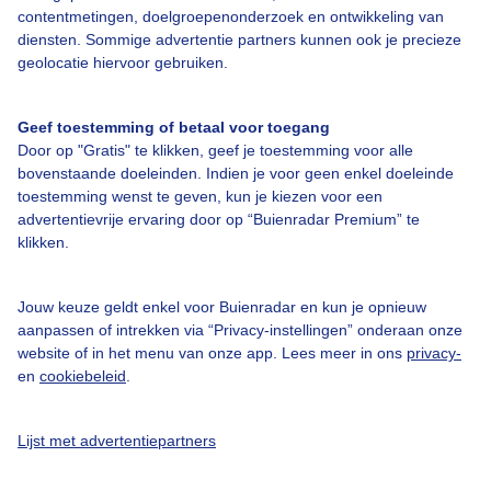
Bedrijfsgegevens
contentmetingen, doelgroepenonderzoek en ontwikkeling van
diensten. Sommige advertentie partners kunnen ook je precieze
Veelgestelde vragen
geolocatie hiervoor gebruiken.
Contact
Toegankelijkheid
Geef toestemming of betaal voor toegang
Door op "Gratis" te klikken, geef je toestemming voor alle
Gebruikersvoorwaarden
bovenstaande doeleinden. Indien je voor geen enkel doeleinde
Adverteren
toestemming wenst te geven, kun je kiezen voor een
advertentievrije ervaring door op “Buienradar Premium” te
Buienradar Team
klikken.
Privacy beleid
Cookie beleid
Jouw keuze geldt enkel voor Buienradar en kun je opnieuw
aanpassen of intrekken via “Privacy-instellingen” onderaan onze
Privacy instellingen
website of in het menu van onze app. Lees meer in ons
privacy-
en
cookiebeleid
.
Gratis weerdata
@BuienradarNL
Lijst met advertentiepartners
Buienradar