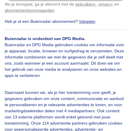
Nog steeds voor een groot deel groen..
Als je doorgaat, ga je akkoord met de
gebruikers-
,
privacy-
en
Klik
hier
om dit aan te passen
abonnementsvoorwaarden
.
Door: Loes Rodermond
Gemaakt: 16-10-2025, 439x bekeken
Heb je al een Buienradar-abonnement?
Inloggen
Buienradar is onderdeel van DPG Media.
5
Buienradar en DPG Media gebruiken cookies om informatie over
je apparaat, locatie, browser en surfgedrag te verzamelen. Deze
Herfst
informatie combineren we met de gegevens die je zelf deelt met
ons, zoals wanneer je een account aanmaakt. Dit doen we om
het gebruik van onze media te analyseren en onze websites en
apps te verbeteren.
Bekijk slideshow
Daarnaast kunnen we, als je hier toestemming voor geeft, je
gegevens gebruiken om onze content, communicatie en aanbod
te personaliseren en je relevante advertenties te tonen, en voor
marketingdoeleinden delen met 4 mediapartners. Ook content
Een moment geduld aub...
van 13 externe platformen wordt enkel getoond met jouw
toestemming. Onze 114 advertentie partners gebruiken cookies
voor gepersonaliseerde advertenties, advertentie- en