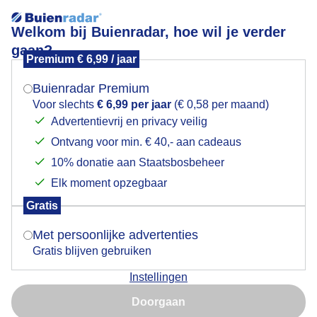
Welkom bij Buienradar, hoe wil je verder
gaan?
Premium € 6,99 / jaar
Mogen we je locatie gebruiken voor het
Lees meer.
weer?
Buienradar Premium
Bos
Voor slechts
€ 6,99 per jaar
(€ 0,58 per maand)
Advertentievrij en privacy veilig
Ontvang voor min. € 40,- aan cadeaus
Indien je hier nog geen akkoord op hebt gegeven,
verschijnt er zo een pop-up uit je browser waarin
10% donatie aan Staatsbosbeheer
deze toestemming gevraagd wordt.
Elk moment opzegbaar
Gratis
Is goed, toon de popup
Met persoonlijke advertenties
Gratis blijven gebruiken
Instellingen
Nu niet, misschien later
Doorgaan
Gebruik je Safari en wil je niet elke dag deze pop-up zien?