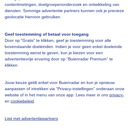
contentmetingen, doelgroepenonderzoek en ontwikkeling van
diensten. Sommige advertentie partners kunnen ook je precieze
geolocatie hiervoor gebruiken.
Over Buienradar
Geef toestemming of betaal voor toegang
Door op "Gratis" te klikken, geef je toestemming voor alle
Bedrijfsgegevens
bovenstaande doeleinden. Indien je voor geen enkel doeleinde
toestemming wenst te geven, kun je kiezen voor een
Veelgestelde vragen
advertentievrije ervaring door op “Buienradar Premium” te
klikken.
Contact
Toegankelijkheid
Jouw keuze geldt enkel voor Buienradar en kun je opnieuw
Gebruikersvoorwaarden
aanpassen of intrekken via “Privacy-instellingen” onderaan onze
website of in het menu van onze app. Lees meer in ons
privacy-
Adverteren
en
cookiebeleid
.
Buienradar Team
Privacy beleid
Lijst met advertentiepartners
Cookie beleid