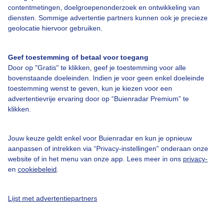
contentmetingen, doelgroepenonderzoek en ontwikkeling van
diensten. Sommige advertentie partners kunnen ook je precieze
geolocatie hiervoor gebruiken.
Geef toestemming of betaal voor toegang
Over Buienradar
Door op "Gratis" te klikken, geef je toestemming voor alle
bovenstaande doeleinden. Indien je voor geen enkel doeleinde
Bedrijfsgegevens
toestemming wenst te geven, kun je kiezen voor een
advertentievrije ervaring door op “Buienradar Premium” te
Veelgestelde vragen
klikken.
Contact
Jouw keuze geldt enkel voor Buienradar en kun je opnieuw
Toegankelijkheid
aanpassen of intrekken via “Privacy-instellingen” onderaan onze
Gebruikersvoorwaarden
website of in het menu van onze app. Lees meer in ons
privacy-
en
cookiebeleid
.
Adverteren
Buienradar Team
Lijst met advertentiepartners
Privacy beleid