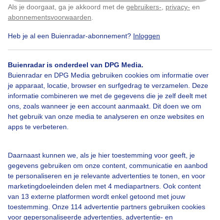
Als je doorgaat, ga je akkoord met de
gebruikers-
,
privacy-
en
Klik
hier
om dit aan te passen
abonnementsvoorwaarden
.
Zonsondergang
Heb je al een Buienradar-abonnement?
Inloggen
Door: Claudia
Gemaakt: 15-10-2025, 93x bekeken
Buienradar is onderdeel van DPG Media.
Buienradar en DPG Media gebruiken cookies om informatie over
je apparaat, locatie, browser en surfgedrag te verzamelen. Deze
informatie combineren we met de gegevens die je zelf deelt met
Herfst
Zonsondergang
ons, zoals wanneer je een account aanmaakt. Dit doen we om
het gebruik van onze media te analyseren en onze websites en
apps te verbeteren.
Bekijk slideshow
Daarnaast kunnen we, als je hier toestemming voor geeft, je
gegevens gebruiken om onze content, communicatie en aanbod
te personaliseren en je relevante advertenties te tonen, en voor
marketingdoeleinden delen met 4 mediapartners. Ook content
van 13 externe platformen wordt enkel getoond met jouw
Een moment geduld aub...
toestemming. Onze 114 advertentie partners gebruiken cookies
voor gepersonaliseerde advertenties, advertentie- en