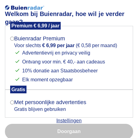
Welkom bij Buienradar, hoe wil je verder
gaan?
Premium € 6,99 / jaar
Mogen we je locatie gebruiken voor het
Lees meer.
weer?
Buienradar Premium
Herfst
Voor slechts
€ 6,99 per jaar
(€ 0,58 per maand)
Advertentievrij en privacy veilig
Ontvang voor min. € 40,- aan cadeaus
Indien je hier nog geen akkoord op hebt gegeven,
verschijnt er zo een pop-up uit je browser waarin
10% donatie aan Staatsbosbeheer
deze toestemming gevraagd wordt.
Elk moment opzegbaar
Gratis
Is goed, toon de popup
Met persoonlijke advertenties
Gratis blijven gebruiken
Instellingen
Nu niet, misschien later
Doorgaan
Gebruik je Safari en wil je niet elke dag deze pop-up zien?