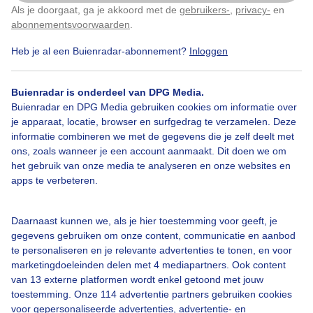
Door: Joost Mooij
Gemaakt: 14-10-2025, 29x bekeken
Als je doorgaat, ga je akkoord met de
gebruikers-
,
privacy-
en
Klik
hier
om dit aan te passen
abonnementsvoorwaarden
.
Heb je al een Buienradar-abonnement?
Inloggen
Wolken
Wind
Buienradar is onderdeel van DPG Media.
Buienradar en DPG Media gebruiken cookies om informatie over
je apparaat, locatie, browser en surfgedrag te verzamelen. Deze
Bekijk slideshow
informatie combineren we met de gegevens die je zelf deelt met
ons, zoals wanneer je een account aanmaakt. Dit doen we om
het gebruik van onze media te analyseren en onze websites en
apps te verbeteren.
Daarnaast kunnen we, als je hier toestemming voor geeft, je
Een moment geduld aub...
gegevens gebruiken om onze content, communicatie en aanbod
te personaliseren en je relevante advertenties te tonen, en voor
marketingdoeleinden delen met 4 mediapartners. Ook content
van 13 externe platformen wordt enkel getoond met jouw
toestemming. Onze 114 advertentie partners gebruiken cookies
voor gepersonaliseerde advertenties, advertentie- en