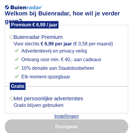
Welkom bij Buienradar, hoe wil je verder
gaan?
Premium € 6,99 / jaar
Mogen we je locatie gebruiken voor het
Lees meer.
weer?
Buienradar Premium
Weinig wind
Voor slechts
€ 6,99 per jaar
(€ 0,58 per maand)
Advertentievrij en privacy veilig
Ontvang voor min. € 40,- aan cadeaus
Indien je hier nog geen akkoord op hebt gegeven,
verschijnt er zo een pop-up uit je browser waarin
10% donatie aan Staatsbosbeheer
deze toestemming gevraagd wordt.
Elk moment opzegbaar
Gratis
Is goed, toon de popup
Met persoonlijke advertenties
Gratis blijven gebruiken
Instellingen
Nu niet, misschien later
Weinig wind ook vandaag weer
Doorgaan
Gebruik je Safari en wil je niet elke dag deze pop-up zien?