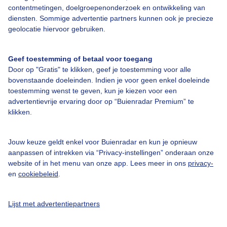
contentmetingen, doelgroepenonderzoek en ontwikkeling van
Over Buienradar
diensten. Sommige advertentie partners kunnen ook je precieze
geolocatie hiervoor gebruiken.
Bedrijfsgegevens
Geef toestemming of betaal voor toegang
Veelgestelde vragen
Door op "Gratis" te klikken, geef je toestemming voor alle
Contact
bovenstaande doeleinden. Indien je voor geen enkel doeleinde
toestemming wenst te geven, kun je kiezen voor een
Toegankelijkheid
advertentievrije ervaring door op “Buienradar Premium” te
klikken.
Gebruikersvoorwaarden
Adverteren
Jouw keuze geldt enkel voor Buienradar en kun je opnieuw
Buienradar Team
aanpassen of intrekken via “Privacy-instellingen” onderaan onze
website of in het menu van onze app. Lees meer in ons
privacy-
Privacy beleid
en
cookiebeleid
.
Cookie beleid
Privacy instellingen
Lijst met advertentiepartners
Gratis weerdata