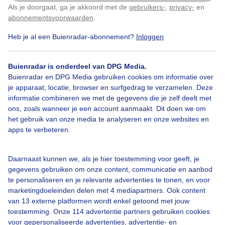
Als je doorgaat, ga je akkoord met de
gebruikers-
,
privacy-
en
Klik
hier
om dit aan te passen
Vanmorgen in 's-Graveland.
abonnementsvoorwaarden
.
Heb je al een Buienradar-abonnement?
Inloggen
Door: Chris Meewis
Gemaakt: 14-10-2025, 48x bekeken
Buienradar is onderdeel van DPG Media.
Buienradar en DPG Media gebruiken cookies om informatie over
Herfst
Wolken
je apparaat, locatie, browser en surfgedrag te verzamelen. Deze
informatie combineren we met de gegevens die je zelf deelt met
ons, zoals wanneer je een account aanmaakt. Dit doen we om
het gebruik van onze media te analyseren en onze websites en
Bekijk slideshow
apps te verbeteren.
Daarnaast kunnen we, als je hier toestemming voor geeft, je
gegevens gebruiken om onze content, communicatie en aanbod
te personaliseren en je relevante advertenties te tonen, en voor
marketingdoeleinden delen met 4 mediapartners. Ook content
Een moment geduld aub...
van 13 externe platformen wordt enkel getoond met jouw
toestemming. Onze 114 advertentie partners gebruiken cookies
voor gepersonaliseerde advertenties, advertentie- en