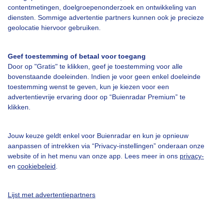
contentmetingen, doelgroepenonderzoek en ontwikkeling van
diensten. Sommige advertentie partners kunnen ook je precieze
geolocatie hiervoor gebruiken.
Over Buienradar
Geef toestemming of betaal voor toegang
Door op "Gratis" te klikken, geef je toestemming voor alle
Bedrijfsgegevens
bovenstaande doeleinden. Indien je voor geen enkel doeleinde
toestemming wenst te geven, kun je kiezen voor een
Veelgestelde vragen
advertentievrije ervaring door op “Buienradar Premium” te
Contact
klikken.
Toegankelijkheid
Jouw keuze geldt enkel voor Buienradar en kun je opnieuw
Gebruikersvoorwaarden
aanpassen of intrekken via “Privacy-instellingen” onderaan onze
website of in het menu van onze app. Lees meer in ons
privacy-
Adverteren
en
cookiebeleid
.
Buienradar Team
Privacy beleid
Lijst met advertentiepartners
Cookie beleid