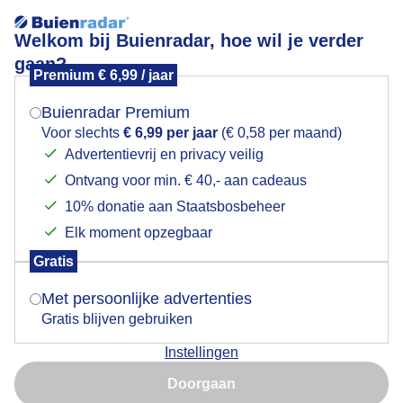
Welkom bij Buienradar, hoe wil je verder
gaan?
Premium € 6,99 / jaar
Mogen we je locatie gebruiken voor het
Nog geen vorst dus we kunnen nog genieten van de
weer?
paddenstoelen.
Buienradar Premium
Voor slechts
€ 6,99 per jaar
(€ 0,58 per maand)
Advertentievrij en privacy veilig
Ontvang voor min. € 40,- aan cadeaus
Indien je hier nog geen akkoord op hebt gegeven,
verschijnt er zo een pop-up uit je browser waarin
10% donatie aan Staatsbosbeheer
deze toestemming gevraagd wordt.
Elk moment opzegbaar
Gratis
Is goed, toon de popup
Met persoonlijke advertenties
Gratis blijven gebruiken
Instellingen
Nu niet, misschien later
Doorgaan
Gebruik je Safari en wil je niet elke dag deze pop-up zien?