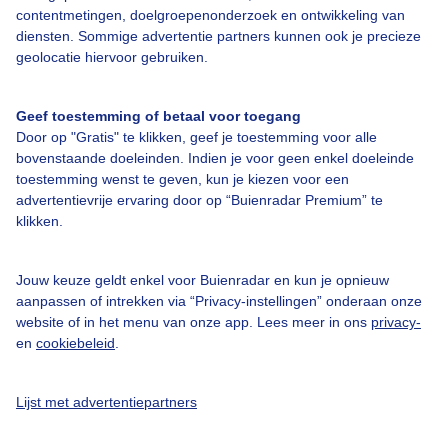
contentmetingen, doelgroepenonderzoek en ontwikkeling van
diensten. Sommige advertentie partners kunnen ook je precieze
Bedrijfsgegevens
geolocatie hiervoor gebruiken.
Veelgestelde vragen
Geef toestemming of betaal voor toegang
Contact
Door op "Gratis" te klikken, geef je toestemming voor alle
Toegankelijkheid
bovenstaande doeleinden. Indien je voor geen enkel doeleinde
toestemming wenst te geven, kun je kiezen voor een
Gebruikersvoorwaarden
advertentievrije ervaring door op “Buienradar Premium” te
klikken.
Adverteren
Buienradar Team
Jouw keuze geldt enkel voor Buienradar en kun je opnieuw
Privacy beleid
aanpassen of intrekken via “Privacy-instellingen” onderaan onze
website of in het menu van onze app. Lees meer in ons
privacy-
Cookie beleid
en
cookiebeleid
.
Privacy instellingen
Gratis weerdata
Lijst met advertentiepartners
@BuienradarNL