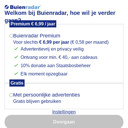
Welkom bij Buienradar, hoe wil je verder
gaan?
Premium € 6,99 / jaar
Mogen we je locatie gebruiken voor het
Motregen
weer?
Buienradar Premium
Voor slechts
€ 6,99 per jaar
(€ 0,58 per maand)
Advertentievrij en privacy veilig
Ontvang voor min. € 40,- aan cadeaus
Indien je hier nog geen akkoord op hebt gegeven,
verschijnt er zo een pop-up uit je browser waarin
10% donatie aan Staatsbosbeheer
deze toestemming gevraagd wordt.
Elk moment opzegbaar
Gratis
Is goed, toon de popup
Met persoonlijke advertenties
Gratis blijven gebruiken
Herfstbladeren, stoep nat ( motregen)
Instellingen
Nu niet, misschien later
Door: Henk Straatman
Gemaakt: 14-10-2025, 49x bekeken
Doorgaan
Gebruik je Safari en wil je niet elke dag deze pop-up zien?