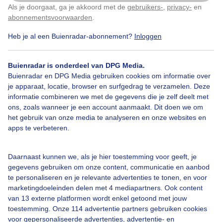
Als je doorgaat, ga je akkoord met de
gebruikers-
,
privacy-
en
Klik
hier
om dit aan te passen
abonnementsvoorwaarden
.
Heb je al een Buienradar-abonnement?
Inloggen
#motregen
#grijzedag
Herfst
Buienradar is onderdeel van DPG Media.
Buienradar en DPG Media gebruiken cookies om informatie over
Bekijk slideshow
je apparaat, locatie, browser en surfgedrag te verzamelen. Deze
informatie combineren we met de gegevens die je zelf deelt met
ons, zoals wanneer je een account aanmaakt. Dit doen we om
het gebruik van onze media te analyseren en onze websites en
apps te verbeteren.
Een moment geduld aub...
Daarnaast kunnen we, als je hier toestemming voor geeft, je
gegevens gebruiken om onze content, communicatie en aanbod
te personaliseren en je relevante advertenties te tonen, en voor
marketingdoeleinden delen met 4 mediapartners. Ook content
van 13 externe platformen wordt enkel getoond met jouw
toestemming. Onze 114 advertentie partners gebruiken cookies
voor gepersonaliseerde advertenties, advertentie- en
Over Buienradar