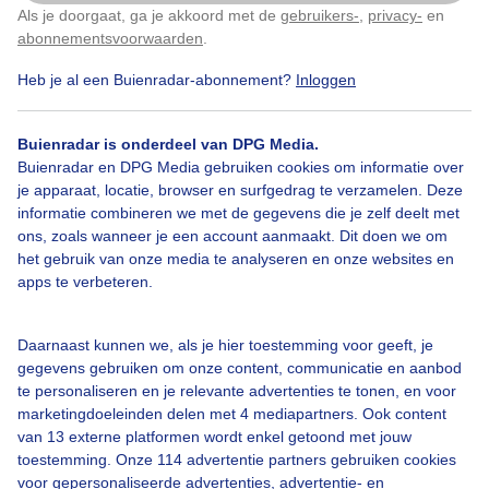
Als je doorgaat, ga je akkoord met de
gebruikers-
,
privacy-
en
Klik
hier
om dit aan te passen
abonnementsvoorwaarden
.
Heb je al een Buienradar-abonnement?
Inloggen
Overwegendbewolkt
Rustigweer
Buienradar is onderdeel van DPG Media.
Buienradar en DPG Media gebruiken cookies om informatie over
Bekijk slideshow
je apparaat, locatie, browser en surfgedrag te verzamelen. Deze
informatie combineren we met de gegevens die je zelf deelt met
ons, zoals wanneer je een account aanmaakt. Dit doen we om
het gebruik van onze media te analyseren en onze websites en
apps te verbeteren.
Een moment geduld aub...
Daarnaast kunnen we, als je hier toestemming voor geeft, je
gegevens gebruiken om onze content, communicatie en aanbod
te personaliseren en je relevante advertenties te tonen, en voor
marketingdoeleinden delen met 4 mediapartners. Ook content
van 13 externe platformen wordt enkel getoond met jouw
toestemming. Onze 114 advertentie partners gebruiken cookies
voor gepersonaliseerde advertenties, advertentie- en
Over Buienradar