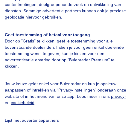
contentmetingen, doelgroepenonderzoek en ontwikkeling van
diensten. Sommige advertentie partners kunnen ook je precieze
Bedrijfsgegevens
geolocatie hiervoor gebruiken.
Veelgestelde vragen
Geef toestemming of betaal voor toegang
Contact
Door op "Gratis" te klikken, geef je toestemming voor alle
Toegankelijkheid
bovenstaande doeleinden. Indien je voor geen enkel doeleinde
toestemming wenst te geven, kun je kiezen voor een
Gebruikersvoorwaarden
advertentievrije ervaring door op “Buienradar Premium” te
klikken.
Adverteren
Buienradar Team
Jouw keuze geldt enkel voor Buienradar en kun je opnieuw
Privacy beleid
aanpassen of intrekken via “Privacy-instellingen” onderaan onze
website of in het menu van onze app. Lees meer in ons
privacy-
Cookie beleid
en
cookiebeleid
.
Privacy instellingen
Gratis weerdata
Lijst met advertentiepartners
@BuienradarNL