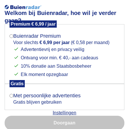
Welkom bij Buienradar, hoe wil je verder
gaan?
Premium € 6,99 / jaar
Mogen we je locatie gebruiken voor het
Overwegend bewolkt en rustigweer
weer?
Buienradar Premium
Voor slechts
€ 6,99 per jaar
(€ 0,58 per maand)
Advertentievrij en privacy veilig
Ontvang voor min. € 40,- aan cadeaus
Indien je hier nog geen akkoord op hebt gegeven,
verschijnt er zo een pop-up uit je browser waarin
10% donatie aan Staatsbosbeheer
deze toestemming gevraagd wordt.
Elk moment opzegbaar
Gratis
Is goed, toon de popup
Met persoonlijke advertenties
Gratis blijven gebruiken
Overwegend bewolkt en rustigweer
Instellingen
Nu niet, misschien later
Door: ria brasser
Gemaakt: 14-10-2025, 42x bekeken
Doorgaan
Gebruik je Safari en wil je niet elke dag deze pop-up zien?