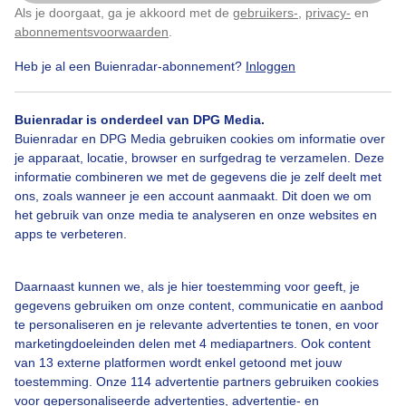
Als je doorgaat, ga je akkoord met de
gebruikers-
,
privacy-
en
Klik
hier
om dit aan te passen
abonnementsvoorwaarden
.
Heb je al een Buienradar-abonnement?
Inloggen
Droogterrasweer
Lichtregenbuitje
Buienradar is onderdeel van DPG Media.
Buienradar en DPG Media gebruiken cookies om informatie over
Bekijk slideshow
je apparaat, locatie, browser en surfgedrag te verzamelen. Deze
informatie combineren we met de gegevens die je zelf deelt met
ons, zoals wanneer je een account aanmaakt. Dit doen we om
het gebruik van onze media te analyseren en onze websites en
apps te verbeteren.
Een moment geduld aub...
Daarnaast kunnen we, als je hier toestemming voor geeft, je
gegevens gebruiken om onze content, communicatie en aanbod
te personaliseren en je relevante advertenties te tonen, en voor
marketingdoeleinden delen met 4 mediapartners. Ook content
van 13 externe platformen wordt enkel getoond met jouw
toestemming. Onze 114 advertentie partners gebruiken cookies
voor gepersonaliseerde advertenties, advertentie- en
Over Buienradar