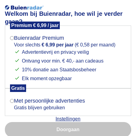
Welkom bij Buienradar, hoe wil je verder
gaan?
Premium € 6,99 / jaar
Mogen we je locatie gebruiken voor het
Terras
weer?
Buienradar Premium
Voor slechts
€ 6,99 per jaar
(€ 0,58 per maand)
Advertentievrij en privacy veilig
Ontvang voor min. € 40,- aan cadeaus
Indien je hier nog geen akkoord op hebt gegeven,
verschijnt er zo een pop-up uit je browser waarin
10% donatie aan Staatsbosbeheer
deze toestemming gevraagd wordt.
Elk moment opzegbaar
Gratis
Is goed, toon de popup
Met persoonlijke advertenties
Gratis blijven gebruiken
Na het lichte regenbuitje weer droog terrasweer
Instellingen
Nu niet, misschien later
Door: ria brasser
Gemaakt: 14-10-2025, 47x bekeken
Doorgaan
Gebruik je Safari en wil je niet elke dag deze pop-up zien?