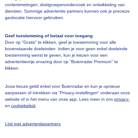
contentmetingen, doelgroepenonderzoek en ontwikkeling van
diensten. Sommige advertentie partners kunnen ook je precieze
Bedrijfsgegevens
geolocatie hiervoor gebruiken.
Veelgestelde vragen
Geef toestemming of betaal voor toegang
Contact
Door op "Gratis" te klikken, geef je toestemming voor alle
Toegankelijkheid
bovenstaande doeleinden. Indien je voor geen enkel doeleinde
toestemming wenst te geven, kun je kiezen voor een
Gebruikersvoorwaarden
advertentievrije ervaring door op “Buienradar Premium” te
klikken.
Adverteren
Buienradar Team
Jouw keuze geldt enkel voor Buienradar en kun je opnieuw
Privacy beleid
aanpassen of intrekken via “Privacy-instellingen” onderaan onze
website of in het menu van onze app. Lees meer in ons
privacy-
Cookie beleid
en
cookiebeleid
.
Privacy instellingen
Gratis weerdata
Lijst met advertentiepartners
@BuienradarNL