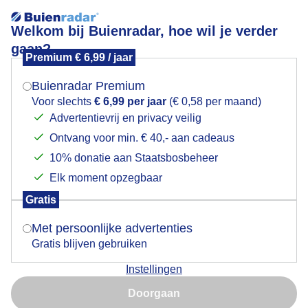
Welkom bij Buienradar, hoe wil je verder
gaan?
Premium € 6,99 / jaar
Mogen we je locatie gebruiken voor het
Zonsondergang
weer?
Buienradar Premium
Voor slechts
€ 6,99 per jaar
(€ 0,58 per maand)
Advertentievrij en privacy veilig
Ontvang voor min. € 40,- aan cadeaus
Indien je hier nog geen akkoord op hebt gegeven,
verschijnt er zo een pop-up uit je browser waarin
10% donatie aan Staatsbosbeheer
deze toestemming gevraagd wordt.
Elk moment opzegbaar
Gratis
Is goed, toon de popup
Met persoonlijke advertenties
Gratis blijven gebruiken
Instellingen
Nu niet, misschien later
Doorgaan
Gebruik je Safari en wil je niet elke dag deze pop-up zien?