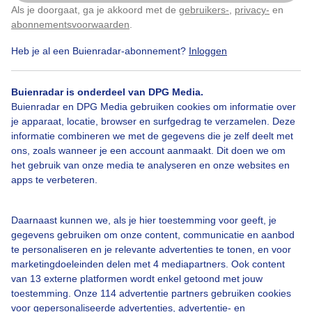
Vanavond
Als je doorgaat, ga je akkoord met de
gebruikers-
,
privacy-
en
Klik
hier
om dit aan te passen
abonnementsvoorwaarden
.
Door: Dilia van Zon
Gemaakt: 13-10-2025, 66x bekeken
Heb je al een Buienradar-abonnement?
Inloggen
Buienradar is onderdeel van DPG Media.
Buienradar en DPG Media gebruiken cookies om informatie over
Jacobsladders
Zonnestralen
Zonsondergang
je apparaat, locatie, browser en surfgedrag te verzamelen. Deze
informatie combineren we met de gegevens die je zelf deelt met
ons, zoals wanneer je een account aanmaakt. Dit doen we om
Bekijk slideshow
het gebruik van onze media te analyseren en onze websites en
apps te verbeteren.
Daarnaast kunnen we, als je hier toestemming voor geeft, je
gegevens gebruiken om onze content, communicatie en aanbod
te personaliseren en je relevante advertenties te tonen, en voor
Een moment geduld aub...
marketingdoeleinden delen met 4 mediapartners. Ook content
van 13 externe platformen wordt enkel getoond met jouw
toestemming. Onze 114 advertentie partners gebruiken cookies
voor gepersonaliseerde advertenties, advertentie- en