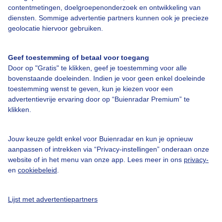
contentmetingen, doelgroepenonderzoek en ontwikkeling van
diensten. Sommige advertentie partners kunnen ook je precieze
geolocatie hiervoor gebruiken.
Over Buienradar
Geef toestemming of betaal voor toegang
Bedrijfsgegevens
Door op "Gratis" te klikken, geef je toestemming voor alle
bovenstaande doeleinden. Indien je voor geen enkel doeleinde
Veelgestelde vragen
toestemming wenst te geven, kun je kiezen voor een
Contact
advertentievrije ervaring door op “Buienradar Premium” te
klikken.
Toegankelijkheid
Gebruikersvoorwaarden
Jouw keuze geldt enkel voor Buienradar en kun je opnieuw
aanpassen of intrekken via “Privacy-instellingen” onderaan onze
Adverteren
website of in het menu van onze app. Lees meer in ons
privacy-
Buienradar Team
en
cookiebeleid
.
Privacy beleid
Lijst met advertentiepartners
Cookie beleid
Privacy instellingen