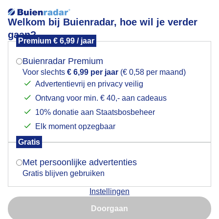
Welkom bij Buienradar, hoe wil je verder
gaan?
Premium € 6,99 / jaar
Mogen we je locatie gebruiken voor het
Blauw met wat wolken vandaag
weer?
Buienradar Premium
Voor slechts
€ 6,99 per jaar
(€ 0,58 per maand)
Advertentievrij en privacy veilig
Ontvang voor min. € 40,- aan cadeaus
Indien je hier nog geen akkoord op hebt gegeven,
verschijnt er zo een pop-up uit je browser waarin
10% donatie aan Staatsbosbeheer
deze toestemming gevraagd wordt.
Elk moment opzegbaar
Gratis
Is goed, toon de popup
Blauw met wat wolken vandaag
Met persoonlijke advertenties
Gratis blijven gebruiken
Door: Joyce Derksen
Gemaakt: 13-10-2025, 63x bekeken
Instellingen
Nu niet, misschien later
Doorgaan
Gebruik je Safari en wil je niet elke dag deze pop-up zien?