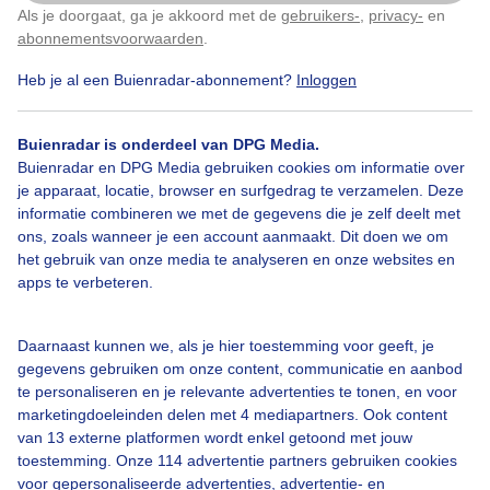
Als je doorgaat, ga je akkoord met de
gebruikers-
,
privacy-
en
Klik
hier
om dit aan te passen
Dijk
Herfst
Wolken
abonnementsvoorwaarden
.
Heb je al een Buienradar-abonnement?
Inloggen
Bekijk slideshow
Buienradar is onderdeel van DPG Media.
Buienradar en DPG Media gebruiken cookies om informatie over
je apparaat, locatie, browser en surfgedrag te verzamelen. Deze
informatie combineren we met de gegevens die je zelf deelt met
ons, zoals wanneer je een account aanmaakt. Dit doen we om
het gebruik van onze media te analyseren en onze websites en
Een moment geduld aub...
apps te verbeteren.
Daarnaast kunnen we, als je hier toestemming voor geeft, je
gegevens gebruiken om onze content, communicatie en aanbod
te personaliseren en je relevante advertenties te tonen, en voor
marketingdoeleinden delen met 4 mediapartners. Ook content
Over Buienradar
van 13 externe platformen wordt enkel getoond met jouw
toestemming. Onze 114 advertentie partners gebruiken cookies
voor gepersonaliseerde advertenties, advertentie- en