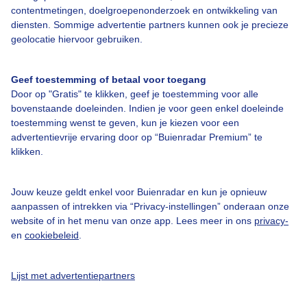
Bedrijfsgegevens
contentmetingen, doelgroepenonderzoek en ontwikkeling van
Veelgestelde vragen
diensten. Sommige advertentie partners kunnen ook je precieze
geolocatie hiervoor gebruiken.
Contact
Toegankelijkheid
Geef toestemming of betaal voor toegang
Door op "Gratis" te klikken, geef je toestemming voor alle
Gebruikersvoorwaarden
bovenstaande doeleinden. Indien je voor geen enkel doeleinde
Adverteren
toestemming wenst te geven, kun je kiezen voor een
advertentievrije ervaring door op “Buienradar Premium” te
Buienradar Team
klikken.
Privacy beleid
Cookie beleid
Jouw keuze geldt enkel voor Buienradar en kun je opnieuw
aanpassen of intrekken via “Privacy-instellingen” onderaan onze
Privacy instellingen
website of in het menu van onze app. Lees meer in ons
privacy-
Gratis weerdata
en
cookiebeleid
.
@BuienradarNL
Lijst met advertentiepartners
Buienradar