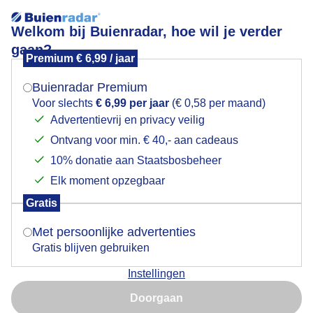
Welkom bij Buienradar, hoe wil je verder
gaan?
Premium € 6,99 / jaar
Mogen we je locatie gebruiken voor het
Mix van wolken met af en toe zon
weer?
Buienradar Premium
Voor slechts
€ 6,99 per jaar
(€ 0,58 per maand)
Advertentievrij en privacy veilig
Ontvang voor min. € 40,- aan cadeaus
Indien je hier nog geen akkoord op hebt gegeven,
verschijnt er zo een pop-up uit je browser waarin
10% donatie aan Staatsbosbeheer
deze toestemming gevraagd wordt.
Elk moment opzegbaar
Gratis
Is goed, toon de popup
Met persoonlijke advertenties
Gratis blijven gebruiken
Mix van wolken met af en toe zon
Instellingen
Nu niet, misschien later
Door: ria brasser
Gemaakt: 13-10-2025, 22x bekeken
Doorgaan
Gebruik je Safari en wil je niet elke dag deze pop-up zien?