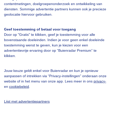
contentmetingen, doelgroepenonderzoek en ontwikkeling van
diensten. Sommige advertentie partners kunnen ook je precieze
Bedrijfsgegevens
geolocatie hiervoor gebruiken.
Veelgestelde vragen
Geef toestemming of betaal voor toegang
Contact
Door op "Gratis" te klikken, geef je toestemming voor alle
Toegankelijkheid
bovenstaande doeleinden. Indien je voor geen enkel doeleinde
toestemming wenst te geven, kun je kiezen voor een
Gebruikersvoorwaarden
advertentievrije ervaring door op “Buienradar Premium” te
klikken.
Adverteren
Buienradar Team
Jouw keuze geldt enkel voor Buienradar en kun je opnieuw
Privacy beleid
aanpassen of intrekken via “Privacy-instellingen” onderaan onze
website of in het menu van onze app. Lees meer in ons
privacy-
Cookie beleid
en
cookiebeleid
.
Privacy instellingen
Gratis weerdata
Lijst met advertentiepartners
@BuienradarNL