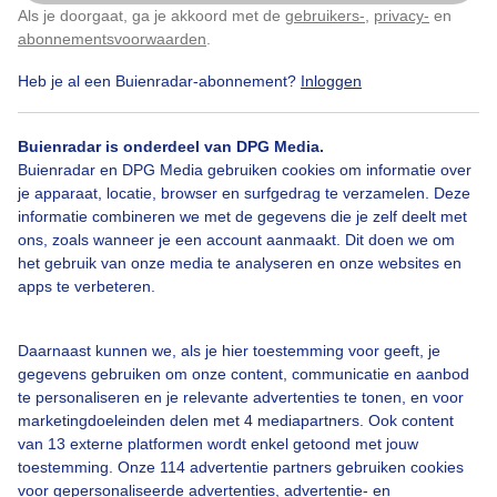
Als je doorgaat, ga je akkoord met de
gebruikers-
,
privacy-
en
Klik
hier
om dit aan te passen
abonnementsvoorwaarden
.
Heb je al een Buienradar-abonnement?
Inloggen
Mixvanzonenwolken
Buienradar is onderdeel van DPG Media.
Buienradar en DPG Media gebruiken cookies om informatie over
Bekijk slideshow
je apparaat, locatie, browser en surfgedrag te verzamelen. Deze
informatie combineren we met de gegevens die je zelf deelt met
ons, zoals wanneer je een account aanmaakt. Dit doen we om
het gebruik van onze media te analyseren en onze websites en
apps te verbeteren.
Een moment geduld aub...
Daarnaast kunnen we, als je hier toestemming voor geeft, je
gegevens gebruiken om onze content, communicatie en aanbod
te personaliseren en je relevante advertenties te tonen, en voor
marketingdoeleinden delen met 4 mediapartners. Ook content
van 13 externe platformen wordt enkel getoond met jouw
toestemming. Onze 114 advertentie partners gebruiken cookies
voor gepersonaliseerde advertenties, advertentie- en
Over Buienradar