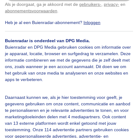
Als je doorgaat, ga je akkoord met de
gebruikers-
,
privacy-
en
Klik
hier
om dit aan te passen
abonnementsvoorwaarden
.
Heb je al een Buienradar-abonnement?
Inloggen
Herfst
Buienradar is onderdeel van DPG Media.
Buienradar en DPG Media gebruiken cookies om informatie over
Bekijk slideshow
je apparaat, locatie, browser en surfgedrag te verzamelen. Deze
informatie combineren we met de gegevens die je zelf deelt met
ons, zoals wanneer je een account aanmaakt. Dit doen we om
het gebruik van onze media te analyseren en onze websites en
apps te verbeteren.
Een moment geduld aub...
Daarnaast kunnen we, als je hier toestemming voor geeft, je
gegevens gebruiken om onze content, communicatie en aanbod
te personaliseren en je relevante advertenties te tonen, en voor
marketingdoeleinden delen met 4 mediapartners. Ook content
van 13 externe platformen wordt enkel getoond met jouw
toestemming. Onze 114 advertentie partners gebruiken cookies
voor gepersonaliseerde advertenties, advertentie- en
Over Buienradar