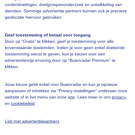
contentmetingen, doelgroepenonderzoek en ontwikkeling van
diensten. Sommige advertentie partners kunnen ook je precieze
Bedrijfsgegevens
geolocatie hiervoor gebruiken.
Veelgestelde vragen
Geef toestemming of betaal voor toegang
Contact
Door op "Gratis" te klikken, geef je toestemming voor alle
Toegankelijkheid
bovenstaande doeleinden. Indien je voor geen enkel doeleinde
toestemming wenst te geven, kun je kiezen voor een
Gebruikersvoorwaarden
advertentievrije ervaring door op “Buienradar Premium” te
klikken.
Adverteren
Buienradar Team
Jouw keuze geldt enkel voor Buienradar en kun je opnieuw
Privacy beleid
aanpassen of intrekken via “Privacy-instellingen” onderaan onze
website of in het menu van onze app. Lees meer in ons
privacy-
Cookie beleid
en
cookiebeleid
.
Privacy instellingen
Gratis weerdata
Lijst met advertentiepartners
@BuienradarNL