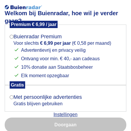
Welkom bij Buienradar, hoe wil je verder
gaan?
Premium € 6,99 / jaar
Mogen we je locatie gebruiken voor het
Kleur in de grijs bewolktelucht!
weer?
Buienradar Premium
Voor slechts
€ 6,99 per jaar
(€ 0,58 per maand)
Advertentievrij en privacy veilig
Ontvang voor min. € 40,- aan cadeaus
Indien je hier nog geen akkoord op hebt gegeven,
verschijnt er zo een pop-up uit je browser waarin
10% donatie aan Staatsbosbeheer
deze toestemming gevraagd wordt.
Elk moment opzegbaar
Gratis
Is goed, toon de popup
Met persoonlijke advertenties
Gratis blijven gebruiken
Weerfoto!
Instellingen
Nu niet, misschien later
Door: Nely V Frankenhuijzen
Gemaakt: 11-10-2025, 48x bekeken
Doorgaan
Gebruik je Safari en wil je niet elke dag deze pop-up zien?