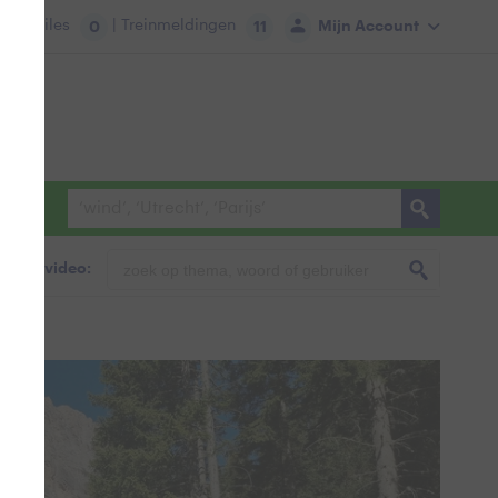
tie:
Files
| Treinmeldingen
Mijn Account
0
11
foto & video: