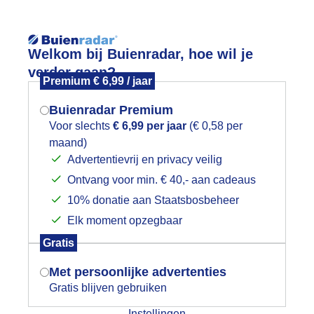
Reisinforma
Welkom bij Buienradar, hoe wil je
verder gaan?
Premium € 6,99 / jaar
Buienradar Premium
Voor slechts
€ 6,99 per jaar
(€ 0,58 per
wijd
Foto en video
Weerzine
maand)
Mogen we je locatie gebruiken voor
Advertentievrij en privacy veilig
het weer?
Zoeken in 
Ontvang voor min. € 40,- aan cadeaus
10% donatie aan Staatsbosbeheer
lpen: prachtig
Elk moment opzegbaar
Indien je hier nog geen akkoord op hebt
Gratis
gegeven, verschijnt er zo een pop-up uit
je browser waarin deze toestemming
Met persoonlijke advertenties
gevraagd wordt.
Gratis blijven gebruiken
Instellingen