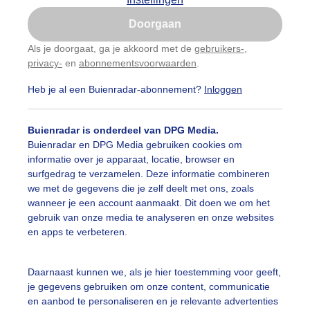
Is goed, toon de popup
Doorgaan
Nu niet, misschien later
Als je doorgaat, ga je akkoord met de
gebruikers-
,
privacy-
en
abonnementsvoorwaarden
.
Gebruik je Safari en wil je niet elke dag deze pop-up
zien?
Heb je al een Buienradar-abonnement?
Inloggen
Klik
hier
om dit aan te passen
Buienradar is onderdeel van DPG Media.
Buienradar en DPG Media gebruiken cookies om
informatie over je apparaat, locatie, browser en
surfgedrag te verzamelen. Deze informatie combineren
we met de gegevens die je zelf deelt met ons, zoals
wanneer je een account aanmaakt. Dit doen we om het
gebruik van onze media te analyseren en onze websites
en apps te verbeteren.
el zon de komende dagen en 15 tot 20gr in de dalen. Altw
Daarnaast kunnen we, als je hier toestemming voor geeft,
 de Dolomieten bij Cortina D Ampezzo
je gegevens gebruiken om onze content, communicatie
en aanbod te personaliseren en je relevante advertenties
r: Hans ter Braak
Gemaakt: 11-10-2025, 71x bekeken