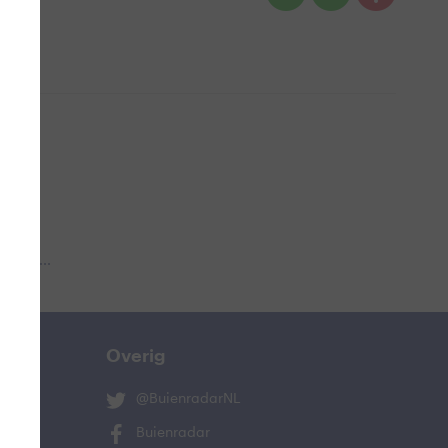
 aub...
Overig
@BuienradarNL
Buienradar