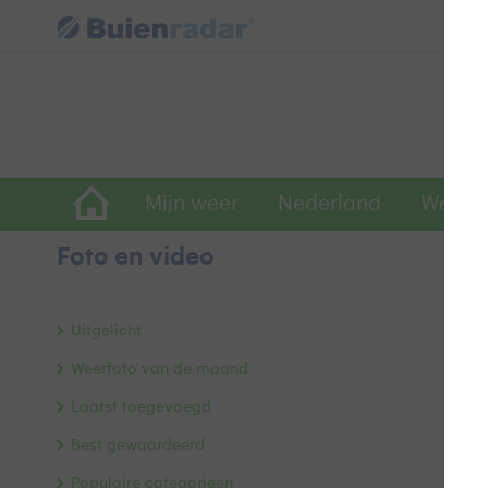
Mijn weer
Nederland
Wereld
Foto en video
A
Uitgelicht
Weerfoto van de maand
Laatst toegevoegd
Best gewaardeerd
Populaire categorieën