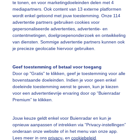
te tonen, en voor marketingdoeleinden delen met 4
mediapartners. Ook content van 13 externe platformen
wordt enkel getoond met jouw toestemming. Onze 114
erfst
Zon
advertentie partners gebruiken cookies voor
gepersonaliseerde advertenties, advertentie- en
contentmetingen, doelgroepenonderzoek en ontwikkeling
ekijk slideshow
van diensten. Sommige advertentie partners kunnen ook
je precieze geolocatie hiervoor gebruiken.
Geef toestemming of betaal voor toegang
Door op "Gratis" te klikken, geef je toestemming voor alle
bovenstaande doeleinden. Indien je voor geen enkel
Een moment geduld
doeleinde toestemming wenst te geven, kun je kiezen
voor een advertentievrije ervaring door op “Buienradar
Premium” te klikken.
uienradar
Mijn weer
Jouw keuze geldt enkel voor Buienradar en kun je
opnieuw aanpassen of intrekken via “Privacy-instellingen”
fsgegevens
De Bilt
onderaan onze website of in het menu van onze app.
stelde vragen
Lees meer in ons
privacy-
en
cookiebeleid
.