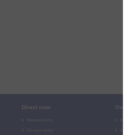
H
B
Direct naar
Over B
Weerstations
Bedrij
24 uurs radar
Veelge