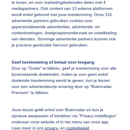
te tonen, en voor marketingdoeleinden delen met 4
mediapartners. Ook content van 13 externe platformen
wordt enkel getoond met jouw toestemming. Onze 114
advertentie partners gebruiken cookies voor
gepersonaliseerde advertenties, advertentie- en
rken op het land Platteland Wolken Natuur
contentmetingen, doelgroepenonderzoek en ontwikkeling
van diensten. Sommige advertentie partners kunnen ook
r: Sandra Romijn
Gemaakt: 10-10-2025, 124x bekeken
je precieze geolocatie hiervoor gebruiken.
olken
Geef toestemming of betaal voor toegang
Door op "Gratis" te klikken, geef je toestemming voor alle
bovenstaande doeleinden. Indien je voor geen enkel
ekijk slideshow
doeleinde toestemming wenst te geven, kun je kiezen
voor een advertentievrije ervaring door op “Buienradar
Premium” te klikken.
Jouw keuze geldt enkel voor Buienradar en kun je
opnieuw aanpassen of intrekken via “Privacy-instellingen”
Een moment geduld
onderaan onze website of in het menu van onze app.
Lees meer in ons
privacy-
en
cookiebeleid
.