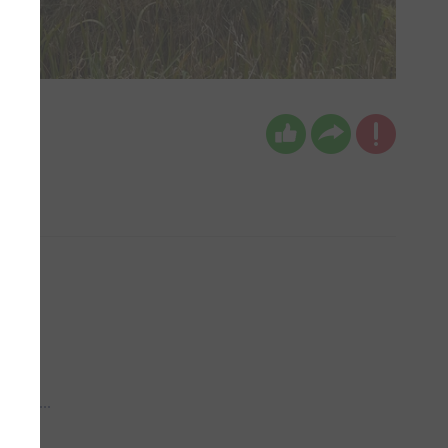
 aub...