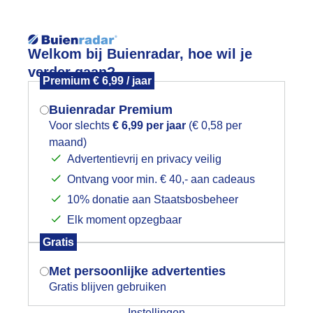
Reisinforma
Welkom bij Buienradar, hoe wil je
verder gaan?
Premium € 6,99 / jaar
Buienradar Premium
Voor slechts
€ 6,99 per jaar
(€ 0,58 per
wijd
Foto en video
Weerzine
maand)
Mogen we je locatie gebruiken voor
Advertentievrij en privacy veilig
het weer?
Zoeken in 
Ontvang voor min. € 40,- aan cadeaus
10% donatie aan Staatsbosbeheer
erken op het land
Elk moment opzegbaar
Indien je hier nog geen akkoord op hebt
Gratis
gegeven, verschijnt er zo een pop-up uit
je browser waarin deze toestemming
Met persoonlijke advertenties
gevraagd wordt.
Gratis blijven gebruiken
Instellingen