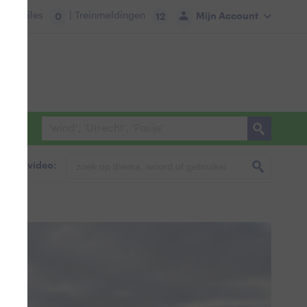
tie:
Files
| Treinmeldingen
Mijn Account
0
12
foto & video: