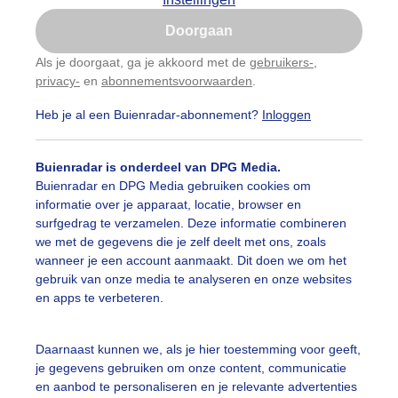
Is goed, toon de popup
Doorgaan
Nu niet, misschien later
Als je doorgaat, ga je akkoord met de
gebruikers-
,
privacy-
en
abonnementsvoorwaarden
.
Gebruik je Safari en wil je niet elke dag deze pop-up
zien?
Heb je al een Buienradar-abonnement?
Inloggen
Klik
hier
om dit aan te passen
Buienradar is onderdeel van DPG Media.
Buienradar en DPG Media gebruiken cookies om
informatie over je apparaat, locatie, browser en
surfgedrag te verzamelen. Deze informatie combineren
we met de gegevens die je zelf deelt met ons, zoals
wanneer je een account aanmaakt. Dit doen we om het
gebruik van onze media te analyseren en onze websites
en apps te verbeteren.
Daarnaast kunnen we, als je hier toestemming voor geeft,
je gegevens gebruiken om onze content, communicatie
en aanbod te personaliseren en je relevante advertenties