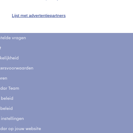
uienradar
Mijn weer
Lijst met advertentiepartners
fsgegevens
De Bilt
stelde vragen
t
elijkheid
kersvoorwaarden
eren
adar Team
 beleid
 beleid
 instellingen
adar op jouw website