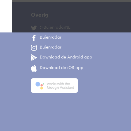
Overig
@BuienradarNL
Buienradar
Buienradar
Download de Android app
Download de iOS app