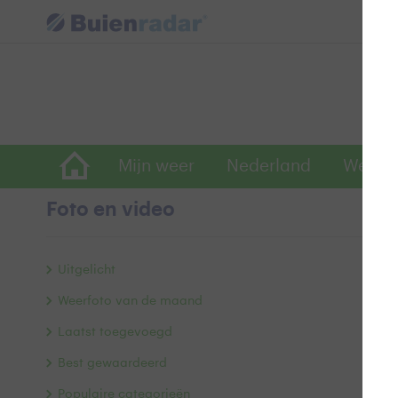
Mijn weer
Nederland
Wereld
Foto en video
W
Uitgelicht
Weerfoto van de maand
Laatst toegevoegd
Best gewaardeerd
Populaire categorieën