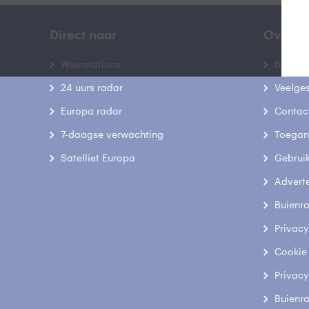
Direct naar
Over B
Weerstations
Bedrij
24 uurs radar
Veelge
Europa radar
Contac
7-daagse verwachting
Toegank
Satelliet Europa
Gebrui
Advert
Buienr
Privacy
Cookie
Privacy
Buienr