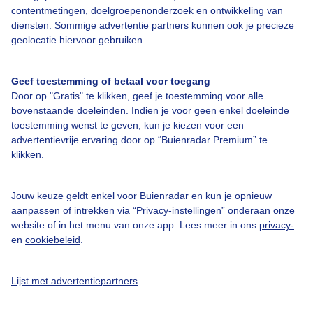
contentmetingen, doelgroepenonderzoek en ontwikkeling van
diensten. Sommige advertentie partners kunnen ook je precieze
Bedrijfsgegevens
geolocatie hiervoor gebruiken.
Veelgestelde vragen
Geef toestemming of betaal voor toegang
Contact
Door op "Gratis" te klikken, geef je toestemming voor alle
Toegankelijkheid
bovenstaande doeleinden. Indien je voor geen enkel doeleinde
toestemming wenst te geven, kun je kiezen voor een
Gebruikersvoorwaarden
advertentievrije ervaring door op “Buienradar Premium” te
klikken.
Adverteren
Buienradar Team
Jouw keuze geldt enkel voor Buienradar en kun je opnieuw
Privacy beleid
aanpassen of intrekken via “Privacy-instellingen” onderaan onze
website of in het menu van onze app. Lees meer in ons
privacy-
Cookie beleid
en
cookiebeleid
.
Privacy instellingen
Gratis weerdata
Lijst met advertentiepartners
@BuienradarNL