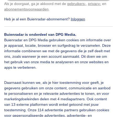
Als je doorgaat, ga je akkoord met de
gebruikers-
,
privacy-
en
Klik
hier
om dit aan te passen
abonnementsvoorwaarden
.
Heb je al een Buienradar-abonnement?
Inloggen
Herfstbladeren
Herfst
Wolken
Buienradar is onderdeel van DPG Media.
Buienradar en DPG Media gebruiken cookies om informatie over
Bekijk slideshow
je apparaat, locatie, browser en surfgedrag te verzamelen. Deze
informatie combineren we met de gegevens die je zelf deelt met
ons, zoals wanneer je een account aanmaakt. Dit doen we om
het gebruik van onze media te analyseren en onze websites en
apps te verbeteren.
Een moment geduld aub...
Daarnaast kunnen we, als je hier toestemming voor geeft, je
gegevens gebruiken om onze content, communicatie en aanbod
te personaliseren en je relevante advertenties te tonen, en voor
marketingdoeleinden delen met 4 mediapartners. Ook content
van 13 externe platformen wordt enkel getoond met jouw
toestemming. Onze 114 advertentie partners gebruiken cookies
voor gepersonaliseerde advertenties, advertentie- en
Over Buienradar