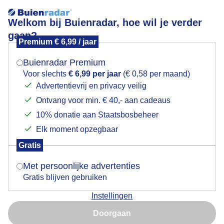
Welkom bij Buienradar, hoe wil je verder
gaan?
Premium € 6,99 / jaar
Mogen we je locatie gebruiken voor het
Bewolkt rustig herfstweer
weer?
Buienradar Premium
Voor slechts
€ 6,99 per jaar
(€ 0,58 per maand)
Advertentievrij en privacy veilig
Ontvang voor min. € 40,- aan cadeaus
Indien je hier nog geen akkoord op hebt gegeven,
verschijnt er zo een pop-up uit je browser waarin
10% donatie aan Staatsbosbeheer
deze toestemming gevraagd wordt.
Elk moment opzegbaar
Gratis
Is goed, toon de popup
Met persoonlijke advertenties
Gratis blijven gebruiken
Bewolkt rustig herfstweer
Instellingen
Nu niet, misschien later
Door: ries rombouts
Gemaakt: 10-10-2025, 45x bekeken
Doorgaan
Gebruik je Safari en wil je niet elke dag deze pop-up zien?