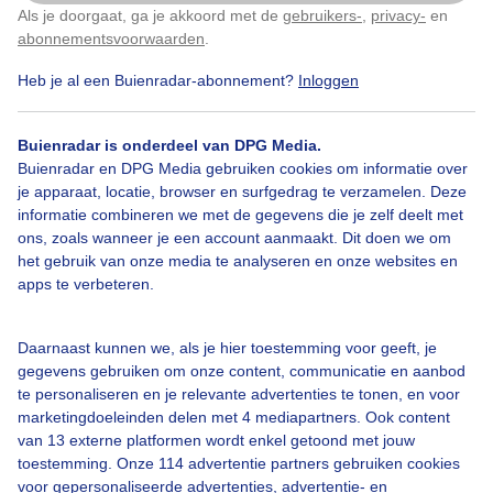
Als je doorgaat, ga je akkoord met de
gebruikers-
,
privacy-
en
Klik
hier
om dit aan te passen
abonnementsvoorwaarden
.
Heb je al een Buienradar-abonnement?
Inloggen
Wolken
Buienradar is onderdeel van DPG Media.
Buienradar en DPG Media gebruiken cookies om informatie over
Bekijk slideshow
je apparaat, locatie, browser en surfgedrag te verzamelen. Deze
informatie combineren we met de gegevens die je zelf deelt met
ons, zoals wanneer je een account aanmaakt. Dit doen we om
het gebruik van onze media te analyseren en onze websites en
apps te verbeteren.
Een moment geduld aub...
Daarnaast kunnen we, als je hier toestemming voor geeft, je
gegevens gebruiken om onze content, communicatie en aanbod
te personaliseren en je relevante advertenties te tonen, en voor
marketingdoeleinden delen met 4 mediapartners. Ook content
van 13 externe platformen wordt enkel getoond met jouw
toestemming. Onze 114 advertentie partners gebruiken cookies
voor gepersonaliseerde advertenties, advertentie- en
Over Buienradar