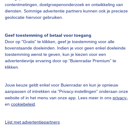
contentmetingen, doelgroepenonderzoek en ontwikkeling van
diensten. Sommige advertentie partners kunnen ook je precieze
Bedrijfsgegevens
geolocatie hiervoor gebruiken.
Veelgestelde vragen
Geef toestemming of betaal voor toegang
Contact
Door op "Gratis" te klikken, geef je toestemming voor alle
Toegankelijkheid
bovenstaande doeleinden. Indien je voor geen enkel doeleinde
toestemming wenst te geven, kun je kiezen voor een
Gebruikersvoorwaarden
advertentievrije ervaring door op “Buienradar Premium” te
klikken.
Adverteren
Buienradar Team
Jouw keuze geldt enkel voor Buienradar en kun je opnieuw
Privacy beleid
aanpassen of intrekken via “Privacy-instellingen” onderaan onze
website of in het menu van onze app. Lees meer in ons
privacy-
Cookie beleid
en
cookiebeleid
.
Privacy instellingen
Gratis weerdata
Lijst met advertentiepartners
@BuienradarNL