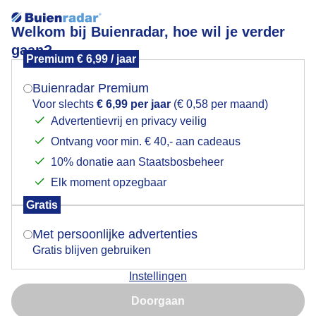
Welkom bij Buienradar, hoe wil je verder
gaan?
Premium € 6,99 / jaar
Mogen we je locatie gebruiken voor het
Op een streepje na trekt de lucht dicht
weer?
Buienradar Premium
Voor slechts
€ 6,99 per jaar
(€ 0,58 per maand)
Advertentievrij en privacy veilig
Ontvang voor min. € 40,- aan cadeaus
Indien je hier nog geen akkoord op hebt gegeven,
verschijnt er zo een pop-up uit je browser waarin
10% donatie aan Staatsbosbeheer
deze toestemming gevraagd wordt.
Elk moment opzegbaar
Gratis
Is goed, toon de popup
Met persoonlijke advertenties
Gratis blijven gebruiken
Op een streepje na trekt de lucht dicht
Instellingen
Nu niet, misschien later
Door: Martha kivits
Gemaakt: 10-10-2025, 34x bekeken
Doorgaan
Gebruik je Safari en wil je niet elke dag deze pop-up zien?