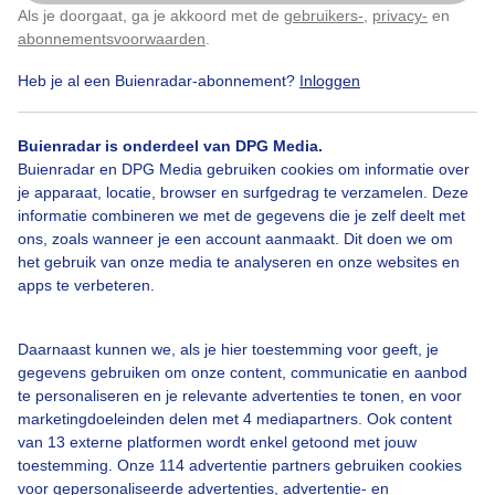
Als je doorgaat, ga je akkoord met de
gebruikers-
,
privacy-
en
Klik
hier
om dit aan te passen
Door: Ed van der Padt
Gemaakt: 08-10-2025, 58x bekeken
abonnementsvoorwaarden
.
Heb je al een Buienradar-abonnement?
Inloggen
Herfst
Buienradar is onderdeel van DPG Media.
Buienradar en DPG Media gebruiken cookies om informatie over
je apparaat, locatie, browser en surfgedrag te verzamelen. Deze
informatie combineren we met de gegevens die je zelf deelt met
Bekijk slideshow
ons, zoals wanneer je een account aanmaakt. Dit doen we om
het gebruik van onze media te analyseren en onze websites en
apps te verbeteren.
Daarnaast kunnen we, als je hier toestemming voor geeft, je
Een moment geduld aub...
gegevens gebruiken om onze content, communicatie en aanbod
te personaliseren en je relevante advertenties te tonen, en voor
marketingdoeleinden delen met 4 mediapartners. Ook content
van 13 externe platformen wordt enkel getoond met jouw
toestemming. Onze 114 advertentie partners gebruiken cookies
voor gepersonaliseerde advertenties, advertentie- en