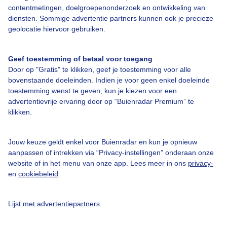
contentmetingen, doelgroepenonderzoek en ontwikkeling van
diensten. Sommige advertentie partners kunnen ook je precieze
Over Buienradar
geolocatie hiervoor gebruiken.
Bedrijfsgegevens
Geef toestemming of betaal voor toegang
Veelgestelde vragen
Door op "Gratis" te klikken, geef je toestemming voor alle
bovenstaande doeleinden. Indien je voor geen enkel doeleinde
Contact
toestemming wenst te geven, kun je kiezen voor een
Toegankelijkheid
advertentievrije ervaring door op “Buienradar Premium” te
klikken.
Gebruikersvoorwaarden
Adverteren
Jouw keuze geldt enkel voor Buienradar en kun je opnieuw
aanpassen of intrekken via “Privacy-instellingen” onderaan onze
Buienradar Team
website of in het menu van onze app. Lees meer in ons
privacy-
Privacy beleid
en
cookiebeleid
.
Cookie beleid
Lijst met advertentiepartners
Privacy instellingen
Gratis weerdata