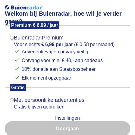
Welkom bij Buienradar, hoe wil je verder
gaan?
Premium € 6,99 / jaar
Mogen we je locatie gebruiken voor het
Ook veel bewolking.
weer?
Buienradar Premium
Voor slechts
€ 6,99 per jaar
(€ 0,58 per maand)
Advertentievrij en privacy veilig
Ontvang voor min. € 40,- aan cadeaus
Indien je hier nog geen akkoord op hebt gegeven,
verschijnt er zo een pop-up uit je browser waarin
10% donatie aan Staatsbosbeheer
deze toestemming gevraagd wordt.
Elk moment opzegbaar
Gratis
Is goed, toon de popup
Met persoonlijke advertenties
Gratis blijven gebruiken
Instellingen
Nu niet, misschien later
Ook veel bewolking.
Doorgaan
Gebruik je Safari en wil je niet elke dag deze pop-up zien?