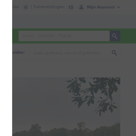
tie:
Files
| Treinmeldingen
Mijn Account
0
13
foto & video: