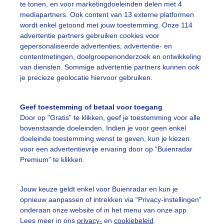
te tonen, en voor marketingdoeleinden delen met 4
mediapartners. Ook content van 13 externe platformen
ekijk slideshow
wordt enkel getoond met jouw toestemming. Onze 114
advertentie partners gebruiken cookies voor
gepersonaliseerde advertenties, advertentie- en
contentmetingen, doelgroepenonderzoek en ontwikkeling
van diensten. Sommige advertentie partners kunnen ook
je precieze geolocatie hiervoor gebruiken.
Een moment geduld
Geef toestemming of betaal voor toegang
Door op "Gratis" te klikken, geef je toestemming voor alle
bovenstaande doeleinden. Indien je voor geen enkel
uienradar
Mijn weer
doeleinde toestemming wenst te geven, kun je kiezen
voor een advertentievrije ervaring door op “Buienradar
fsgegevens
De Bilt
Premium” te klikken.
stelde vragen
Jouw keuze geldt enkel voor Buienradar en kun je
t
opnieuw aanpassen of intrekken via “Privacy-instellingen”
elijkheid
onderaan onze website of in het menu van onze app.
Lees meer in ons
privacy-
en
cookiebeleid
.
kersvoorwaarden