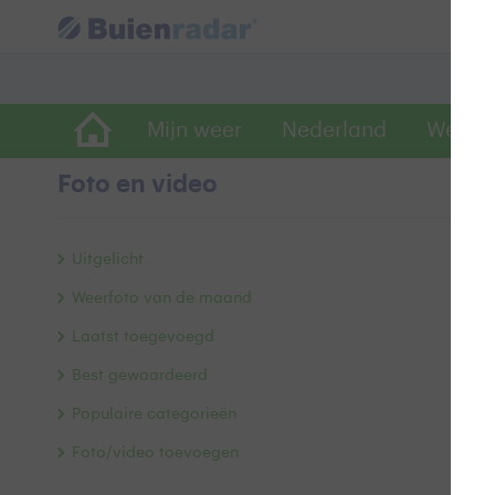
Mijn weer
Nederland
Wereld
Foto en video
B
Uitgelicht
Weerfoto van de maand
Laatst toegevoegd
Best gewaardeerd
Populaire categorieën
Foto/video toevoegen