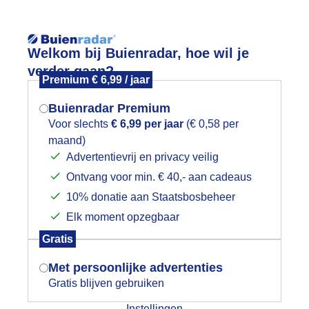
Reisinforma
Lees meer.
Welkom bij Buienradar, hoe wil je
verder gaan?
Premium € 6,99 / jaar
wijd
Foto en video
Weerzine
Buienradar Premium
Zoeken in 
Voor slechts
€ 6,99 per jaar
(€ 0,58 per
maand)
Mogen we je locatie gebruiken voor
ewolkt
Advertentievrij en privacy veilig
het weer?
Ontvang voor min. € 40,- aan cadeaus
10% donatie aan Staatsbosbeheer
Elk moment opzegbaar
Indien je hier nog geen akkoord op hebt
Gratis
gegeven, verschijnt er zo een pop-up uit
je browser waarin deze toestemming
Met persoonlijke advertenties
gevraagd wordt.
Gratis blijven gebruiken
Instellingen