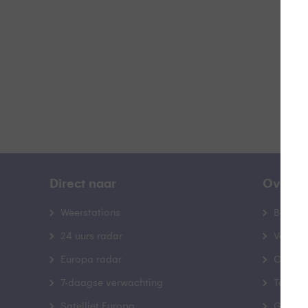
B
Direct naar
Over B
Weerstations
Bedrij
24 uurs radar
Veelge
Europa radar
Contac
7-daagse verwachting
Toegank
Satelliet Europa
Gebrui