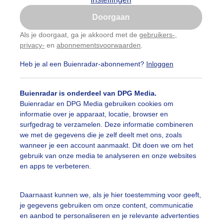
Is goed, toon de popup
Doorgaan
Nu niet, misschien later
Als je doorgaat, ga je akkoord met de
gebruikers-
,
privacy-
en
abonnementsvoorwaarden
.
Gebruik je Safari en wil je niet elke dag deze pop-up
zien?
Heb je al een Buienradar-abonnement?
Inloggen
Klik
hier
om dit aan te passen
Buienradar is onderdeel van DPG Media.
Buienradar en DPG Media gebruiken cookies om
informatie over je apparaat, locatie, browser en
surfgedrag te verzamelen. Deze informatie combineren
we met de gegevens die je zelf deelt met ons, zoals
wanneer je een account aanmaakt. Dit doen we om het
gebruik van onze media te analyseren en onze websites
nmiddag rond 13.00 uur
en apps te verbeteren.
r: Hans Stam
Gemaakt: 08-10-2025, 50x bekeken
Daarnaast kunnen we, als je hier toestemming voor geeft,
erfst
Wolken
je gegevens gebruiken om onze content, communicatie
en aanbod te personaliseren en je relevante advertenties