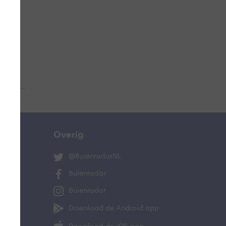
 aub...
Overig
@BuienradarNL
Buienradar
Buienradar
Download de Android app