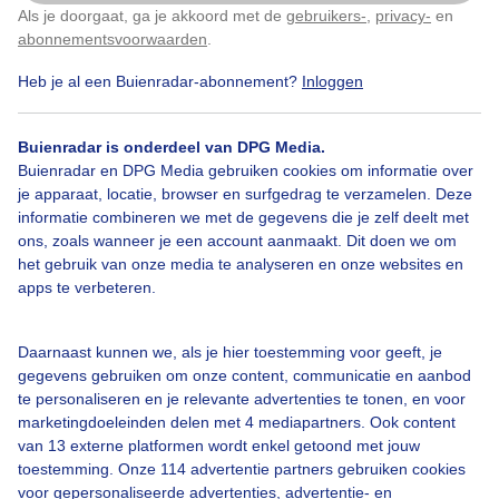
Cirrus uncinus
Als je doorgaat, ga je akkoord met de
gebruikers-
,
privacy-
en
Klik
hier
om dit aan te passen
abonnementsvoorwaarden
.
Door: Jelle A. de Vries
Gemaakt: 01-10-2025, 48x bekeken
Heb je al een Buienradar-abonnement?
Inloggen
Buienradar is onderdeel van DPG Media.
Buienradar en DPG Media gebruiken cookies om informatie over
Wolken
je apparaat, locatie, browser en surfgedrag te verzamelen. Deze
informatie combineren we met de gegevens die je zelf deelt met
ons, zoals wanneer je een account aanmaakt. Dit doen we om
Bekijk slideshow
het gebruik van onze media te analyseren en onze websites en
apps te verbeteren.
Daarnaast kunnen we, als je hier toestemming voor geeft, je
gegevens gebruiken om onze content, communicatie en aanbod
te personaliseren en je relevante advertenties te tonen, en voor
Een moment geduld aub...
marketingdoeleinden delen met 4 mediapartners. Ook content
van 13 externe platformen wordt enkel getoond met jouw
toestemming. Onze 114 advertentie partners gebruiken cookies
voor gepersonaliseerde advertenties, advertentie- en