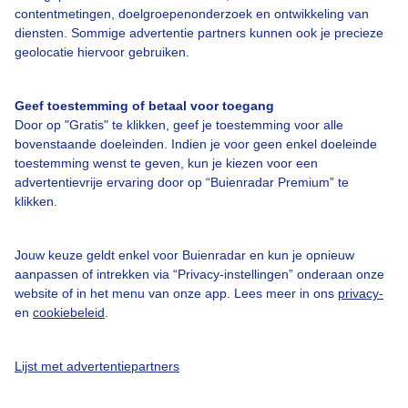
contentmetingen, doelgroepenonderzoek en ontwikkeling van
diensten. Sommige advertentie partners kunnen ook je precieze
geolocatie hiervoor gebruiken.
Over Buienradar
Geef toestemming of betaal voor toegang
Bedrijfsgegevens
Door op "Gratis" te klikken, geef je toestemming voor alle
bovenstaande doeleinden. Indien je voor geen enkel doeleinde
Veelgestelde vragen
toestemming wenst te geven, kun je kiezen voor een
Contact
advertentievrije ervaring door op “Buienradar Premium” te
klikken.
Toegankelijkheid
Gebruikersvoorwaarden
Jouw keuze geldt enkel voor Buienradar en kun je opnieuw
aanpassen of intrekken via “Privacy-instellingen” onderaan onze
Adverteren
website of in het menu van onze app. Lees meer in ons
privacy-
Buienradar Team
en
cookiebeleid
.
Privacy beleid
Lijst met advertentiepartners
Cookie beleid
Privacy instellingen