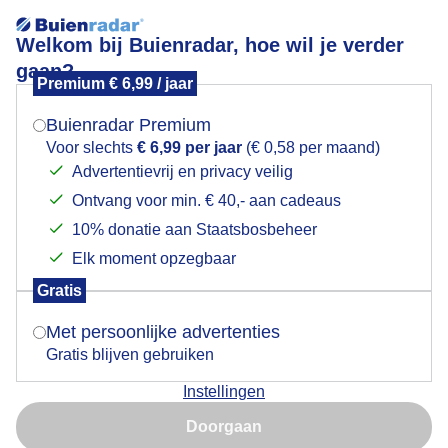
Welkom bij Buienradar, hoe wil je verder
gaan?
Premium € 6,99 / jaar
Mogen we je locatie gebruiken voor het
Cirrus uncinus
weer?
Buienradar Premium
Voor slechts
€ 6,99 per jaar
(€ 0,58 per maand)
Advertentievrij en privacy veilig
Ontvang voor min. € 40,- aan cadeaus
Indien je hier nog geen akkoord op hebt gegeven,
verschijnt er zo een pop-up uit je browser waarin
10% donatie aan Staatsbosbeheer
deze toestemming gevraagd wordt.
Elk moment opzegbaar
Gratis
Is goed, toon de popup
Met persoonlijke advertenties
Gratis blijven gebruiken
Instellingen
Nu niet, misschien later
Doorgaan
Gebruik je Safari en wil je niet elke dag deze pop-up zien?