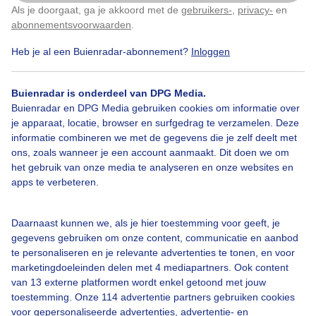
contrails- die lang bleven hangen
Als je doorgaat, ga je akkoord met de
gebruikers-
,
privacy-
en
Klik
hier
om dit aan te passen
abonnementsvoorwaarden
.
Door: Nellie Bartels
Gemaakt: 01-10-2025, 41x bekeken
Heb je al een Buienradar-abonnement?
Inloggen
Buienradar is onderdeel van DPG Media.
Buienradar en DPG Media gebruiken cookies om informatie over
Appels
Herfst
Zon
je apparaat, locatie, browser en surfgedrag te verzamelen. Deze
informatie combineren we met de gegevens die je zelf deelt met
ons, zoals wanneer je een account aanmaakt. Dit doen we om
het gebruik van onze media te analyseren en onze websites en
Bekijk slideshow
apps te verbeteren.
Daarnaast kunnen we, als je hier toestemming voor geeft, je
gegevens gebruiken om onze content, communicatie en aanbod
te personaliseren en je relevante advertenties te tonen, en voor
Een moment geduld aub...
marketingdoeleinden delen met 4 mediapartners. Ook content
van 13 externe platformen wordt enkel getoond met jouw
toestemming. Onze 114 advertentie partners gebruiken cookies
voor gepersonaliseerde advertenties, advertentie- en