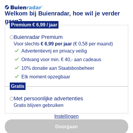
Welkom bij Buienradar, hoe wil je verder
gaan?
Premium € 6,99 / jaar
Mogen we je locatie gebruiken voor het
Lees meer.
weer?
Buienradar Premium
APPELS PLUKKEN
Voor slechts
€ 6,99 per jaar
(€ 0,58 per maand)
Advertentievrij en privacy veilig
Ontvang voor min. € 40,- aan cadeaus
Indien je hier nog geen akkoord op hebt gegeven,
verschijnt er zo een pop-up uit je browser waarin
10% donatie aan Staatsbosbeheer
deze toestemming gevraagd wordt.
Elk moment opzegbaar
Gratis
Is goed, toon de popup
Met persoonlijke advertenties
Gratis blijven gebruiken
Instellingen
Nu niet, misschien later
Stralende Herfstdag-Volop Zon, matige wind
Doorgaan
,sluierbewolking en fraaie Vliegtuigstrepen -
Gebruik je Safari en wil je niet elke dag deze pop-up zien?