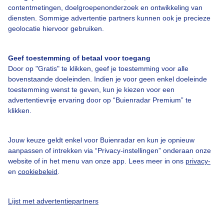
contentmetingen, doelgroepenonderzoek en ontwikkeling van
diensten. Sommige advertentie partners kunnen ook je precieze
geolocatie hiervoor gebruiken.
Over Buienradar
Geef toestemming of betaal voor toegang
Door op "Gratis" te klikken, geef je toestemming voor alle
Bedrijfsgegevens
bovenstaande doeleinden. Indien je voor geen enkel doeleinde
Veelgestelde vragen
toestemming wenst te geven, kun je kiezen voor een
advertentievrije ervaring door op “Buienradar Premium” te
Contact
klikken.
Toegankelijkheid
Gebruikersvoorwaarden
Jouw keuze geldt enkel voor Buienradar en kun je opnieuw
aanpassen of intrekken via “Privacy-instellingen” onderaan onze
Adverteren
website of in het menu van onze app. Lees meer in ons
privacy-
en
cookiebeleid
.
Buienradar Team
Privacy beleid
Lijst met advertentiepartners
Cookie beleid
Privacy instellingen