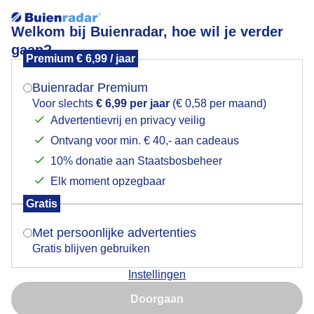
Welkom bij Buienradar, hoe wil je verder
gaan?
Premium € 6,99 / jaar
Mogen we je locatie gebruiken voor het
Zonsopkomst vanaf uitkijktoren
weer?
Buienradar Premium
Voor slechts
€ 6,99 per jaar
(€ 0,58 per maand)
Advertentievrij en privacy veilig
Ontvang voor min. € 40,- aan cadeaus
Indien je hier nog geen akkoord op hebt gegeven,
verschijnt er zo een pop-up uit je browser waarin
10% donatie aan Staatsbosbeheer
deze toestemming gevraagd wordt.
Elk moment opzegbaar
Gratis
Is goed, toon de popup
Met persoonlijke advertenties
Gratis blijven gebruiken
Zonsopkomst tijdens het gouden uurtje: kijkend over
Instellingen
Nu niet, misschien later
een 'zee' van mist!
Doorgaan
Gebruik je Safari en wil je niet elke dag deze pop-up zien?