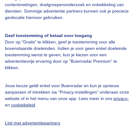
contentmetingen, doelgroepenonderzoek en ontwikkeling van
Over Buienradar
diensten. Sommige advertentie partners kunnen ook je precieze
geolocatie hiervoor gebruiken.
Bedrijfsgegevens
Geef toestemming of betaal voor toegang
Veelgestelde vragen
Door op "Gratis" te klikken, geef je toestemming voor alle
Contact
bovenstaande doeleinden. Indien je voor geen enkel doeleinde
toestemming wenst te geven, kun je kiezen voor een
Toegankelijkheid
advertentievrije ervaring door op “Buienradar Premium” te
klikken.
Gebruikersvoorwaarden
Adverteren
Jouw keuze geldt enkel voor Buienradar en kun je opnieuw
Buienradar Team
aanpassen of intrekken via “Privacy-instellingen” onderaan onze
website of in het menu van onze app. Lees meer in ons
privacy-
Privacy beleid
en
cookiebeleid
.
Cookie beleid
Privacy instellingen
Lijst met advertentiepartners
Gratis weerdata