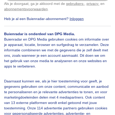
Door: Wouter van Bernebeek
Gemaakt: 01-10-2025, 101x bekeken
Als je doorgaat, ga je akkoord met de
gebruikers-
,
privacy-
en
Klik
hier
om dit aan te passen
abonnementsvoorwaarden
.
Heb je al een Buienradar-abonnement?
Inloggen
Zon
Wolken
Zonsopkomst
Buienradar is onderdeel van DPG Media.
Buienradar en DPG Media gebruiken cookies om informatie over
je apparaat, locatie, browser en surfgedrag te verzamelen. Deze
Bekijk slideshow
informatie combineren we met de gegevens die je zelf deelt met
ons, zoals wanneer je een account aanmaakt. Dit doen we om
het gebruik van onze media te analyseren en onze websites en
apps te verbeteren.
Daarnaast kunnen we, als je hier toestemming voor geeft, je
Een moment geduld aub...
gegevens gebruiken om onze content, communicatie en aanbod
te personaliseren en je relevante advertenties te tonen, en voor
marketingdoeleinden delen met 4 mediapartners. Ook content
van 13 externe platformen wordt enkel getoond met jouw
toestemming. Onze 114 advertentie partners gebruiken cookies
voor gepersonaliseerde advertenties, advertentie- en