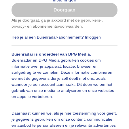
Is goed, toon de popup
Doorgaan
Nu niet, misschien later
Als je doorgaat, ga je akkoord met de
gebruikers-
,
privacy-
en
abonnementsvoorwaarden
.
Gebruik je Safari en wil je niet elke dag deze pop-up
zien?
Heb je al een Buienradar-abonnement?
Inloggen
Klik
hier
om dit aan te passen
Buienradar is onderdeel van DPG Media.
Buienradar en DPG Media gebruiken cookies om
informatie over je apparaat, locatie, browser en
surfgedrag te verzamelen. Deze informatie combineren
we met de gegevens die je zelf deelt met ons, zoals
wanneer je een account aanmaakt. Dit doen we om het
gebruik van onze media te analyseren en onze websites
en apps te verbeteren.
Daarnaast kunnen we, als je hier toestemming voor geeft,
je gegevens gebruiken om onze content, communicatie
en aanbod te personaliseren en je relevante advertenties