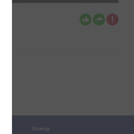
 aub...
Overig