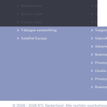
Weerstations
Bedrij
24 uurs radar
Veelge
Europa radar
Contac
7-daagse verwachting
Toegank
Satelliet Europa
Gebrui
Advert
Buienr
Privacy
Cookie
Privacy
Buienr
© 2006 - 2026 RTL Nederland. Alle rechten voorbehoud