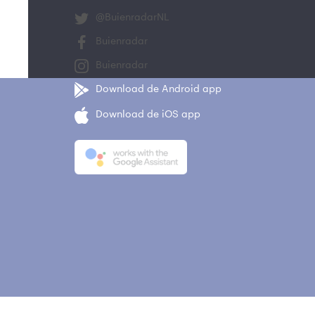
@BuienradarNL
Buienradar
Buienradar
Download de Android app
Download de iOS app