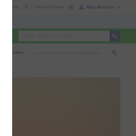
tie:
Files
| Treinmeldingen
Mijn Account
7
12
foto & video: