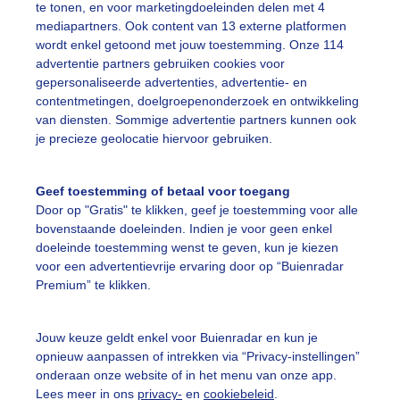
te tonen, en voor marketingdoeleinden delen met 4
mediapartners. Ook content van 13 externe platformen
 mooi zonsondergang eind september op Texel
wordt enkel getoond met jouw toestemming. Onze 114
r: Lisette Theijssen
Gemaakt: 30-09-2025, 51x bekeken
advertentie partners gebruiken cookies voor
gepersonaliseerde advertenties, advertentie- en
contentmetingen, doelgroepenonderzoek en ontwikkeling
exel
Strandopgang
Zonsondergang
van diensten. Sommige advertentie partners kunnen ook
je precieze geolocatie hiervoor gebruiken.
ekijk slideshow
Geef toestemming of betaal voor toegang
Door op "Gratis" te klikken, geef je toestemming voor alle
bovenstaande doeleinden. Indien je voor geen enkel
doeleinde toestemming wenst te geven, kun je kiezen
voor een advertentievrije ervaring door op “Buienradar
Premium” te klikken.
Een moment geduld
Jouw keuze geldt enkel voor Buienradar en kun je
opnieuw aanpassen of intrekken via “Privacy-instellingen”
onderaan onze website of in het menu van onze app.
uienradar
Mijn weer
Lees meer in ons
privacy-
en
cookiebeleid
.