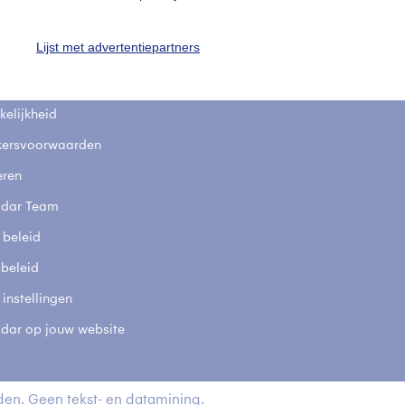
fsgegevens
De Bilt
Lijst met advertentiepartners
stelde vragen
t
elijkheid
kersvoorwaarden
eren
adar Team
 beleid
 beleid
 instellingen
adar op jouw website
en. Geen tekst- en datamining.