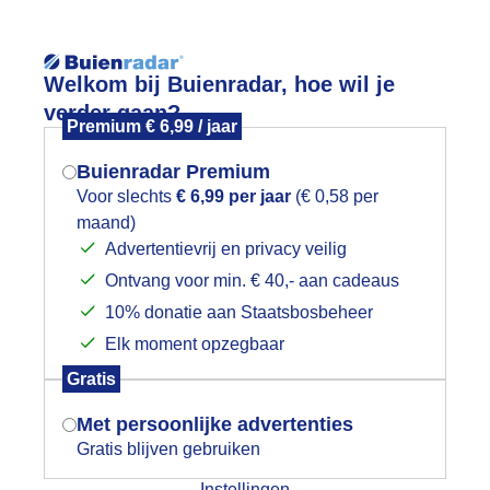
Reisinforma
Lees meer.
Welkom bij Buienradar, hoe wil je
verder gaan?
Premium € 6,99 / jaar
wijd
Foto en video
Weerzine
Buienradar Premium
Zoeken in 
Voor slechts
€ 6,99 per jaar
(€ 0,58 per
maand)
Mogen we je locatie gebruiken voor
unset Texel 30 september!
Advertentievrij en privacy veilig
het weer?
Ontvang voor min. € 40,- aan cadeaus
10% donatie aan Staatsbosbeheer
Elk moment opzegbaar
Indien je hier nog geen akkoord op hebt
Gratis
gegeven, verschijnt er zo een pop-up uit
je browser waarin deze toestemming
Met persoonlijke advertenties
gevraagd wordt.
Gratis blijven gebruiken
Instellingen