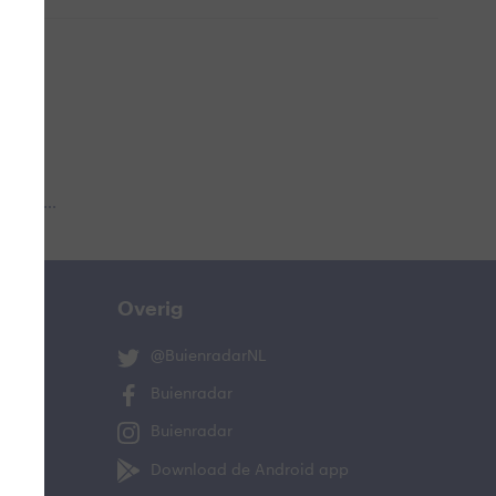
 aub...
Overig
@BuienradarNL
Buienradar
Buienradar
Download de Android app