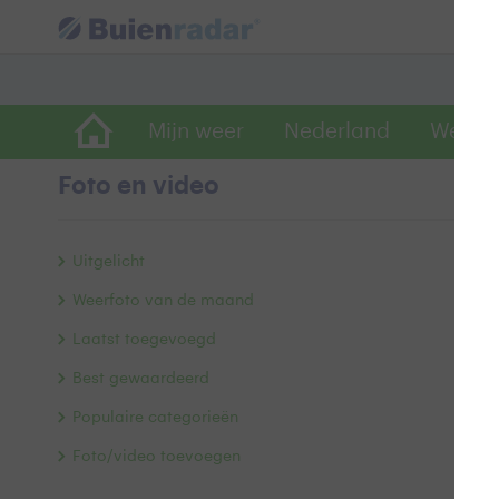
Mijn weer
Nederland
Wereld
Foto en video
O
Uitgelicht
Weerfoto van de maand
Laatst toegevoegd
Best gewaardeerd
Populaire categorieën
Foto/video toevoegen