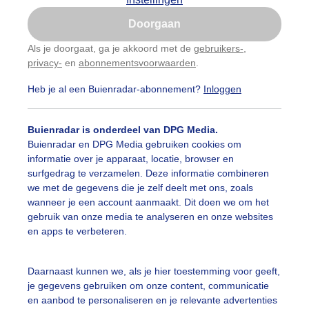
Is goed, toon de popup
Doorgaan
Nu niet, misschien later
Als je doorgaat, ga je akkoord met de
gebruikers-
,
privacy-
en
abonnementsvoorwaarden
.
Gebruik je Safari en wil je niet elke dag deze pop-up
zien?
Heb je al een Buienradar-abonnement?
Inloggen
Klik
hier
om dit aan te passen
Buienradar is onderdeel van DPG Media.
Buienradar en DPG Media gebruiken cookies om
informatie over je apparaat, locatie, browser en
surfgedrag te verzamelen. Deze informatie combineren
we met de gegevens die je zelf deelt met ons, zoals
wanneer je een account aanmaakt. Dit doen we om het
gebruik van onze media te analyseren en onze websites
pen vanuit kikvorsperspectief gezien
en apps te verbeteren.
r: Lisette Theijssen
Gemaakt: 25-04-2026, 77x bekeken
Daarnaast kunnen we, als je hier toestemming voor geeft,
je gegevens gebruiken om onze content, communicatie
emengdetulpen
Tulpen
Koningsdag
en aanbod te personaliseren en je relevante advertenties