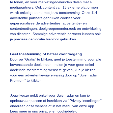
te tonen, en voor marketingdoeleinden delen met 4
mediapartners. Ook content van 13 externe platformen
wordt enkel getoond met jouw toestemming. Onze 114
ekijk slideshow
advertentie partners gebruiken cookies voor
gepersonaliseerde advertenties, advertentie- en
contentmetingen, doelgroepenonderzoek en ontwikkeling
van diensten. Sommige advertentie partners kunnen ook
je precieze geolocatie hiervoor gebruiken.
Een moment geduld
Geef toestemming of betaal voor toegang
Door op "Gratis" te klikken, geef je toestemming voor alle
bovenstaande doeleinden. Indien je voor geen enkel
doeleinde toestemming wenst te geven, kun je kiezen
uienradar
Mijn weer
voor een advertentievrije ervaring door op “Buienradar
Premium” te klikken.
fsgegevens
De Bilt
stelde vragen
Jouw keuze geldt enkel voor Buienradar en kun je
t
opnieuw aanpassen of intrekken via “Privacy-instellingen”
onderaan onze website of in het menu van onze app.
elijkheid
Lees meer in ons
privacy-
en
cookiebeleid
.