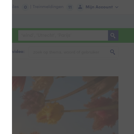
tie:
Files
| Treinmeldingen
Mijn Account
0
11
foto & video: