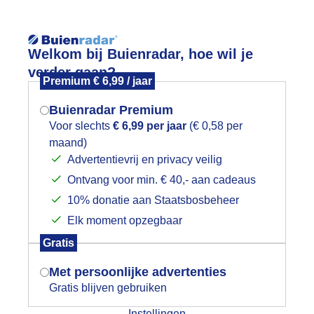
Reisinforma
Lees meer.
Welkom bij Buienradar, hoe wil je
verder gaan?
Premium € 6,99 / jaar
wijd
Foto en video
Weerzine
Buienradar Premium
Zoeken in 
Voor slechts
€ 6,99 per jaar
(€ 0,58 per
maand)
Mogen we je locatie gebruiken voor
ranje boven
Advertentievrij en privacy veilig
het weer?
Ontvang voor min. € 40,- aan cadeaus
10% donatie aan Staatsbosbeheer
Elk moment opzegbaar
Indien je hier nog geen akkoord op hebt
Gratis
gegeven, verschijnt er zo een pop-up uit
je browser waarin deze toestemming
Met persoonlijke advertenties
gevraagd wordt.
Gratis blijven gebruiken
Instellingen