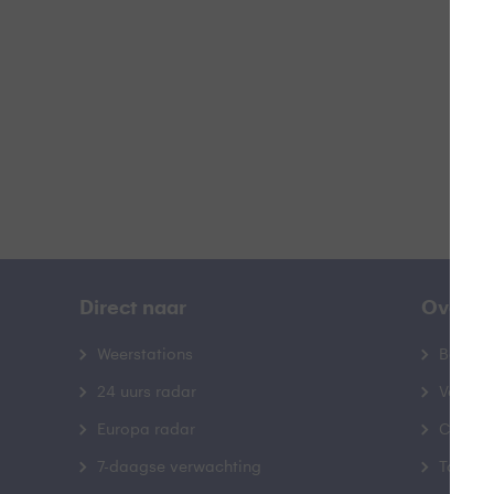
B
Direct naar
Over B
Weerstations
Bedrij
24 uurs radar
Veelge
Europa radar
Contac
7-daagse verwachting
Toegank