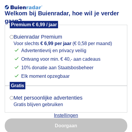
Welkom bij Buienradar, hoe wil je verder
gaan?
Premium € 6,99 / jaar
Mogen we je locatie gebruiken voor het
mooie herfstdag
weer?
Buienradar Premium
Voor slechts
€ 6,99 per jaar
(€ 0,58 per maand)
Advertentievrij en privacy veilig
Ontvang voor min. € 40,- aan cadeaus
Indien je hier nog geen akkoord op hebt gegeven,
verschijnt er zo een pop-up uit je browser waarin
10% donatie aan Staatsbosbeheer
deze toestemming gevraagd wordt.
Elk moment opzegbaar
Gratis
Is goed, toon de popup
Met persoonlijke advertenties
Gratis blijven gebruiken
mooie herfstdag
Instellingen
Nu niet, misschien later
Door: Layla Wijsmuller-Vafi
Gemaakt: 30-09-2025, 62x bekeken
Doorgaan
Gebruik je Safari en wil je niet elke dag deze pop-up zien?