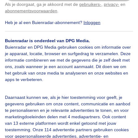
Als je doorgaat, ga je akkoord met de
gebruikers-
,
privacy-
en
Klik
hier
om dit aan te passen
abonnementsvoorwaarden
.
Heb je al een Buienradar-abonnement?
Inloggen
Roodborst
Herfst
Buienradar is onderdeel van DPG Media.
Buienradar en DPG Media gebruiken cookies om informatie over
Bekijk slideshow
je apparaat, locatie, browser en surfgedrag te verzamelen. Deze
informatie combineren we met de gegevens die je zelf deelt met
ons, zoals wanneer je een account aanmaakt. Dit doen we om
het gebruik van onze media te analyseren en onze websites en
apps te verbeteren.
Een moment geduld aub...
Daarnaast kunnen we, als je hier toestemming voor geeft, je
gegevens gebruiken om onze content, communicatie en aanbod
te personaliseren en je relevante advertenties te tonen, en voor
marketingdoeleinden delen met 4 mediapartners. Ook content
van 13 externe platformen wordt enkel getoond met jouw
toestemming. Onze 114 advertentie partners gebruiken cookies
voor gepersonaliseerde advertenties, advertentie- en
Over Buienradar