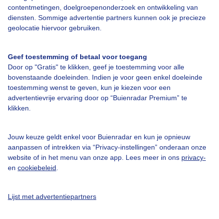
contentmetingen, doelgroepenonderzoek en ontwikkeling van
diensten. Sommige advertentie partners kunnen ook je precieze
Bedrijfsgegevens
geolocatie hiervoor gebruiken.
Veelgestelde vragen
Geef toestemming of betaal voor toegang
Contact
Door op "Gratis" te klikken, geef je toestemming voor alle
Toegankelijkheid
bovenstaande doeleinden. Indien je voor geen enkel doeleinde
toestemming wenst te geven, kun je kiezen voor een
Gebruikersvoorwaarden
advertentievrije ervaring door op “Buienradar Premium” te
klikken.
Adverteren
Buienradar Team
Jouw keuze geldt enkel voor Buienradar en kun je opnieuw
Privacy beleid
aanpassen of intrekken via “Privacy-instellingen” onderaan onze
website of in het menu van onze app. Lees meer in ons
privacy-
Cookie beleid
en
cookiebeleid
.
Privacy instellingen
Gratis weerdata
Lijst met advertentiepartners
@BuienradarNL