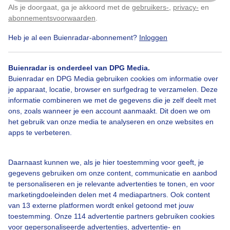
Als je doorgaat, ga je akkoord met de
gebruikers-
,
privacy-
en
Klik
hier
om dit aan te passen
abonnementsvoorwaarden
.
Heb je al een Buienradar-abonnement?
Inloggen
Stadswandeling
Zon
Wolken
Buienradar is onderdeel van DPG Media.
Buienradar en DPG Media gebruiken cookies om informatie over
Bekijk slideshow
je apparaat, locatie, browser en surfgedrag te verzamelen. Deze
informatie combineren we met de gegevens die je zelf deelt met
ons, zoals wanneer je een account aanmaakt. Dit doen we om
het gebruik van onze media te analyseren en onze websites en
apps te verbeteren.
Een moment geduld aub...
Daarnaast kunnen we, als je hier toestemming voor geeft, je
gegevens gebruiken om onze content, communicatie en aanbod
te personaliseren en je relevante advertenties te tonen, en voor
marketingdoeleinden delen met 4 mediapartners. Ook content
van 13 externe platformen wordt enkel getoond met jouw
toestemming. Onze 114 advertentie partners gebruiken cookies
voor gepersonaliseerde advertenties, advertentie- en
Over Buienradar