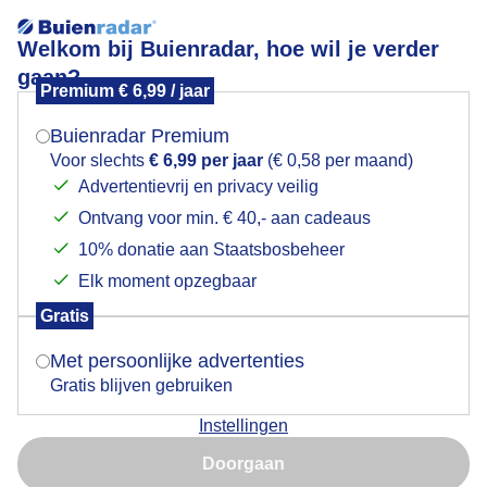
Welkom bij Buienradar, hoe wil je verder
gaan?
Premium € 6,99 / jaar
Mogen we je locatie gebruiken voor het
Mooi weer op het Vrijthof
weer?
Buienradar Premium
Voor slechts
€ 6,99 per jaar
(€ 0,58 per maand)
Advertentievrij en privacy veilig
Ontvang voor min. € 40,- aan cadeaus
Indien je hier nog geen akkoord op hebt gegeven,
verschijnt er zo een pop-up uit je browser waarin
10% donatie aan Staatsbosbeheer
deze toestemming gevraagd wordt.
Elk moment opzegbaar
Gratis
Is goed, toon de popup
Met persoonlijke advertenties
Gratis blijven gebruiken
Stadswandeling
Instellingen
Nu niet, misschien later
Door: Anita Maes-Kuppens
Gemaakt: 30-09-2025, 39x bekeken
Doorgaan
Gebruik je Safari en wil je niet elke dag deze pop-up zien?