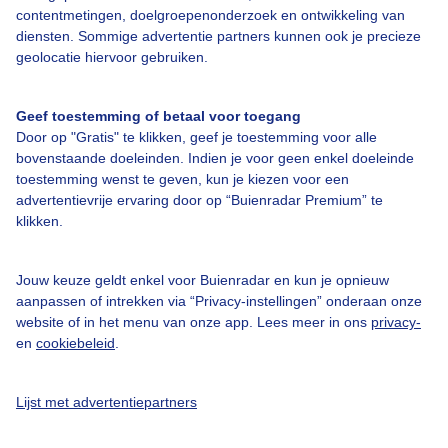
contentmetingen, doelgroepenonderzoek en ontwikkeling van
diensten. Sommige advertentie partners kunnen ook je precieze
Bedrijfsgegevens
geolocatie hiervoor gebruiken.
Veelgestelde vragen
Geef toestemming of betaal voor toegang
Contact
Door op "Gratis" te klikken, geef je toestemming voor alle
Toegankelijkheid
bovenstaande doeleinden. Indien je voor geen enkel doeleinde
toestemming wenst te geven, kun je kiezen voor een
Gebruikersvoorwaarden
advertentievrije ervaring door op “Buienradar Premium” te
klikken.
Adverteren
Buienradar Team
Jouw keuze geldt enkel voor Buienradar en kun je opnieuw
Privacy beleid
aanpassen of intrekken via “Privacy-instellingen” onderaan onze
website of in het menu van onze app. Lees meer in ons
privacy-
Cookie beleid
en
cookiebeleid
.
Privacy instellingen
Gratis weerdata
Lijst met advertentiepartners
@BuienradarNL