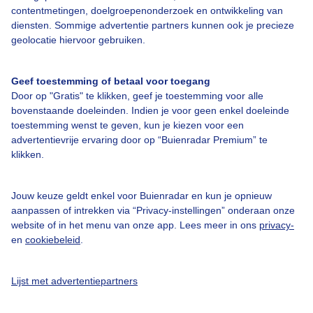
Adverteren
contentmetingen, doelgroepenonderzoek en ontwikkeling van
diensten. Sommige advertentie partners kunnen ook je precieze
Buienradar Team
geolocatie hiervoor gebruiken.
Privacy beleid
Cookie beleid
Geef toestemming of betaal voor toegang
Door op "Gratis" te klikken, geef je toestemming voor alle
Privacy instellingen
bovenstaande doeleinden. Indien je voor geen enkel doeleinde
Gratis weerdata
toestemming wenst te geven, kun je kiezen voor een
advertentievrije ervaring door op “Buienradar Premium” te
klikken.
@BuienradarNL
Buienradar
Jouw keuze geldt enkel voor Buienradar en kun je opnieuw
Buienradar
aanpassen of intrekken via “Privacy-instellingen” onderaan onze
website of in het menu van onze app. Lees meer in ons
privacy-
en
cookiebeleid
.
Lijst met advertentiepartners
© 2006 - 2026 RTL Nederland. Alle rechten voorbehouden. Geen tekst-