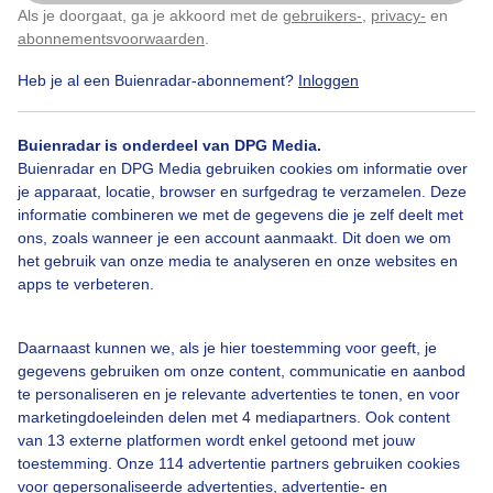
Als je doorgaat, ga je akkoord met de
gebruikers-
,
privacy-
en
Klik
hier
om dit aan te passen
abonnementsvoorwaarden
.
Heb je al een Buienradar-abonnement?
Inloggen
Een moment geduld aub...
Buienradar is onderdeel van DPG Media.
Buienradar en DPG Media gebruiken cookies om informatie over
je apparaat, locatie, browser en surfgedrag te verzamelen. Deze
informatie combineren we met de gegevens die je zelf deelt met
ons, zoals wanneer je een account aanmaakt. Dit doen we om
Over Buienradar
het gebruik van onze media te analyseren en onze websites en
apps te verbeteren.
Bedrijfsgegevens
Daarnaast kunnen we, als je hier toestemming voor geeft, je
Veelgestelde vragen
gegevens gebruiken om onze content, communicatie en aanbod
Contact
te personaliseren en je relevante advertenties te tonen, en voor
marketingdoeleinden delen met 4 mediapartners. Ook content
Toegankelijkheid
van 13 externe platformen wordt enkel getoond met jouw
toestemming. Onze 114 advertentie partners gebruiken cookies
Gebruikersvoorwaarden
voor gepersonaliseerde advertenties, advertentie- en