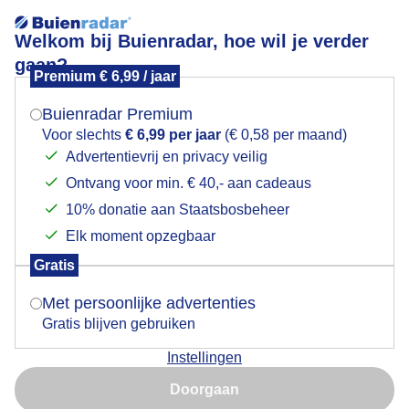
Welkom bij Buienradar, hoe wil je verder
gaan?
Premium € 6,99 / jaar
Mogen we je locatie gebruiken voor het
Veel paddenstoelen gezien tijdens onze wandeling.
weer?
Buienradar Premium
Voor slechts
€ 6,99 per jaar
(€ 0,58 per maand)
Veel paddenstoelen gezien tijdens onze wandeling.
Advertentievrij en privacy veilig
Ontvang voor min. € 40,- aan cadeaus
Indien je hier nog geen akkoord op hebt gegeven,
Door: Meine Dijkstra
Gemaakt: 27-09-2025, 91x bekeken
verschijnt er zo een pop-up uit je browser waarin
10% donatie aan Staatsbosbeheer
deze toestemming gevraagd wordt.
Elk moment opzegbaar
Gratis
Is goed, toon de popup
Paddenstoel
Herfst
Met persoonlijke advertenties
Gratis blijven gebruiken
Bekijk slideshow
Instellingen
Nu niet, misschien later
Doorgaan
Gebruik je Safari en wil je niet elke dag deze pop-up zien?