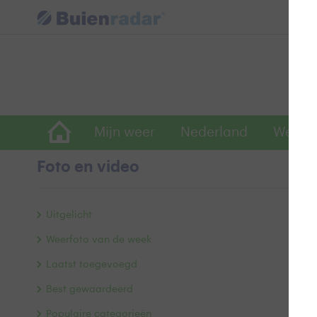
Mijn weer
Nederland
Wereld
Foto en video
Ze
Uitgelicht
Weerfoto van de week
Laatst toegevoegd
Best gewaardeerd
Populaire categorieën