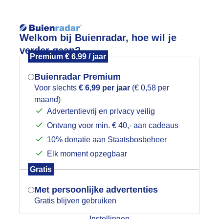
Reisinforma
Welkom bij Buienradar, hoe wil je
verder gaan?
Premium € 6,99 / jaar
Buienradar Premium
Voor slechts
€ 6,99 per jaar
(€ 0,58 per
wijd
Foto en video
Weerzine
maand)
Mogen we je locatie gebruiken voor
Advertentievrij en privacy veilig
het weer?
Zoeken in 
Ontvang voor min. € 40,- aan cadeaus
10% donatie aan Staatsbosbeheer
g je herfst, dan zeg je paddenstoel.
Elk moment opzegbaar
Indien je hier nog geen akkoord op hebt
Gratis
gegeven, verschijnt er zo een pop-up uit
je browser waarin deze toestemming
Met persoonlijke advertenties
gevraagd wordt.
Gratis blijven gebruiken
Instellingen