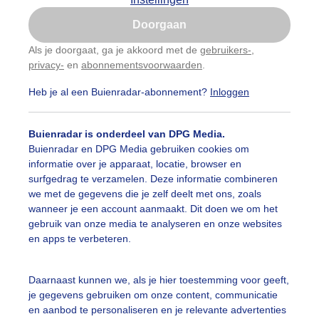
Is goed, toon de popup
Doorgaan
Nu niet, misschien later
Als je doorgaat, ga je akkoord met de
gebruikers-
,
privacy-
en
abonnementsvoorwaarden
.
Gebruik je Safari en wil je niet elke dag deze pop-up
zien?
Heb je al een Buienradar-abonnement?
Inloggen
Klik
hier
om dit aan te passen
Buienradar is onderdeel van DPG Media.
Buienradar en DPG Media gebruiken cookies om
informatie over je apparaat, locatie, browser en
surfgedrag te verzamelen. Deze informatie combineren
we met de gegevens die je zelf deelt met ons, zoals
wanneer je een account aanmaakt. Dit doen we om het
gebruik van onze media te analyseren en onze websites
en apps te verbeteren.
 je herfst, dan zeg je paddenstoel.
Daarnaast kunnen we, als je hier toestemming voor geeft,
je gegevens gebruiken om onze content, communicatie
r: Meine Dijkstra
Gemaakt: 27-09-2025, 88x bekeken
en aanbod te personaliseren en je relevante advertenties