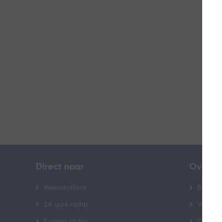
P
B
Direct naar
Over B
Weerstations
Bedrij
24 uurs radar
Veelge
Europa radar
Contac