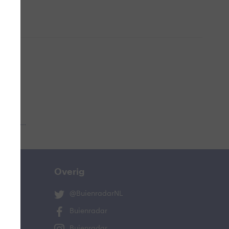
 aub...
Overig
@BuienradarNL
Buienradar
Buienradar