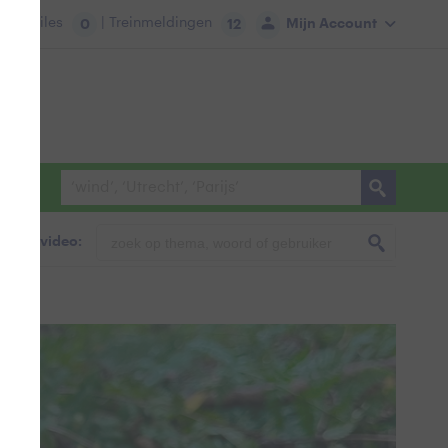
tie:
Files
| Treinmeldingen
Mijn Account
0
12
foto & video: