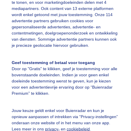
te tonen, en voor marketingdoeleinden delen met 4
mediapartners. Ook content van 13 externe platformen
addenstoel
Herfst
wordt enkel getoond met jouw toestemming. Onze 114
advertentie partners gebruiken cookies voor
gepersonaliseerde advertenties, advertentie- en
ekijk slideshow
contentmetingen, doelgroepenonderzoek en ontwikkeling
van diensten. Sommige advertentie partners kunnen ook
je precieze geolocatie hiervoor gebruiken.
Geef toestemming of betaal voor toegang
Door op "Gratis" te klikken, geef je toestemming voor alle
Een moment geduld
bovenstaande doeleinden. Indien je voor geen enkel
doeleinde toestemming wenst te geven, kun je kiezen
voor een advertentievrije ervaring door op “Buienradar
Premium” te klikken.
uienradar
Mijn weer
Jouw keuze geldt enkel voor Buienradar en kun je
fsgegevens
De Bilt
opnieuw aanpassen of intrekken via “Privacy-instellingen”
stelde vragen
onderaan onze website of in het menu van onze app.
Lees meer in ons
privacy-
en
cookiebeleid
.
t