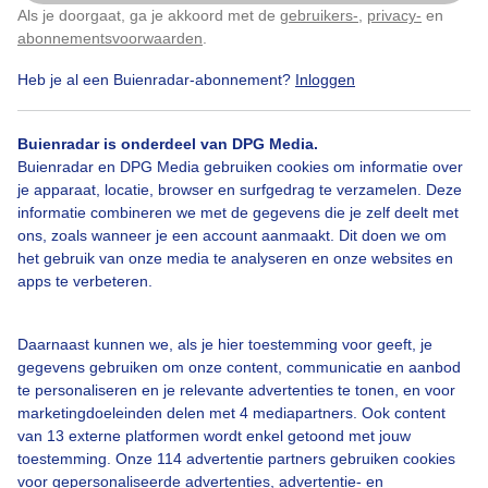
Oogsten van het mais vanmorgen om 7.30 uur
Als je doorgaat, ga je akkoord met de
gebruikers-
,
privacy-
en
Klik
hier
om dit aan te passen
abonnementsvoorwaarden
.
Door: Dilia van Zon
Gemaakt: 27-09-2025, 40x bekeken
Heb je al een Buienradar-abonnement?
Inloggen
Buienradar is onderdeel van DPG Media.
Buienradar en DPG Media gebruiken cookies om informatie over
Mist
Oogsten
Mais
je apparaat, locatie, browser en surfgedrag te verzamelen. Deze
informatie combineren we met de gegevens die je zelf deelt met
ons, zoals wanneer je een account aanmaakt. Dit doen we om
Bekijk slideshow
het gebruik van onze media te analyseren en onze websites en
apps te verbeteren.
Daarnaast kunnen we, als je hier toestemming voor geeft, je
gegevens gebruiken om onze content, communicatie en aanbod
te personaliseren en je relevante advertenties te tonen, en voor
Een moment geduld aub...
marketingdoeleinden delen met 4 mediapartners. Ook content
van 13 externe platformen wordt enkel getoond met jouw
toestemming. Onze 114 advertentie partners gebruiken cookies
voor gepersonaliseerde advertenties, advertentie- en