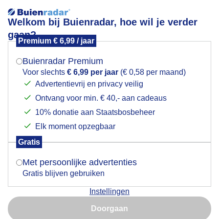
Welkom bij Buienradar, hoe wil je verder
gaan?
Premium € 6,99 / jaar
Mogen we je locatie gebruiken voor het
Goedemorgen er wordt al vroeg geoogst
weer?
Buienradar Premium
Voor slechts
€ 6,99 per jaar
(€ 0,58 per maand)
Advertentievrij en privacy veilig
Ontvang voor min. € 40,- aan cadeaus
Indien je hier nog geen akkoord op hebt gegeven,
verschijnt er zo een pop-up uit je browser waarin
10% donatie aan Staatsbosbeheer
deze toestemming gevraagd wordt.
Elk moment opzegbaar
Gratis
Is goed, toon de popup
Met persoonlijke advertenties
Gratis blijven gebruiken
Instellingen
Nu niet, misschien later
Doorgaan
Gebruik je Safari en wil je niet elke dag deze pop-up zien?