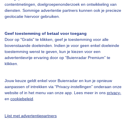
contentmetingen, doelgroepenonderzoek en ontwikkeling van
diensten. Sommige advertentie partners kunnen ook je precieze
geolocatie hiervoor gebruiken.
Over Buienradar
Geef toestemming of betaal voor toegang
Bedrijfsgegevens
Door op "Gratis" te klikken, geef je toestemming voor alle
bovenstaande doeleinden. Indien je voor geen enkel doeleinde
Veelgestelde vragen
toestemming wenst te geven, kun je kiezen voor een
Contact
advertentievrije ervaring door op “Buienradar Premium” te
klikken.
Toegankelijkheid
Gebruikersvoorwaarden
Jouw keuze geldt enkel voor Buienradar en kun je opnieuw
aanpassen of intrekken via “Privacy-instellingen” onderaan onze
Adverteren
website of in het menu van onze app. Lees meer in ons
privacy-
Buienradar Team
en
cookiebeleid
.
Privacy beleid
Lijst met advertentiepartners
Cookie beleid
Privacy instellingen