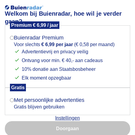
Welkom bij Buienradar, hoe wil je verder
gaan?
Premium € 6,99 / jaar
Mogen we je locatie gebruiken voor het
Prachtige lucht
weer?
Buienradar Premium
Voor slechts
€ 6,99 per jaar
(€ 0,58 per maand)
Advertentievrij en privacy veilig
Ontvang voor min. € 40,- aan cadeaus
Indien je hier nog geen akkoord op hebt gegeven,
verschijnt er zo een pop-up uit je browser waarin
10% donatie aan Staatsbosbeheer
deze toestemming gevraagd wordt.
Elk moment opzegbaar
Gratis
Is goed, toon de popup
Met persoonlijke advertenties
Gratis blijven gebruiken
Instellingen
Nu niet, misschien later
Doorgaan
Gebruik je Safari en wil je niet elke dag deze pop-up zien?