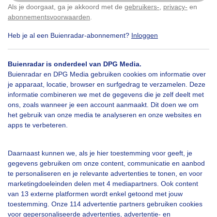
Als je doorgaat, ga je akkoord met de
gebruikers-
,
privacy-
en
Klik
hier
om dit aan te passen
abonnementsvoorwaarden
.
Heb je al een Buienradar-abonnement?
Inloggen
Buienradar is onderdeel van DPG Media.
Buienradar en DPG Media gebruiken cookies om informatie over
je apparaat, locatie, browser en surfgedrag te verzamelen. Deze
informatie combineren we met de gegevens die je zelf deelt met
ons, zoals wanneer je een account aanmaakt. Dit doen we om
het gebruik van onze media te analyseren en onze websites en
apps te verbeteren.
Genieten dan de prachtige lucht op het voormalige
Floriade terrein
Daarnaast kunnen we, als je hier toestemming voor geeft, je
Door: Irene Popken
Gemaakt: 19-09-2025, 134x bekeken
gegevens gebruiken om onze content, communicatie en aanbod
te personaliseren en je relevante advertenties te tonen, en voor
marketingdoeleinden delen met 4 mediapartners. Ook content
van 13 externe platformen wordt enkel getoond met jouw
1
toestemming. Onze 114 advertentie partners gebruiken cookies
voor gepersonaliseerde advertenties, advertentie- en
Zon
Wolken