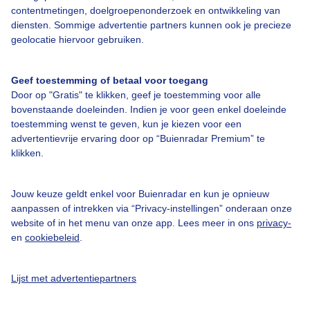
contentmetingen, doelgroepenonderzoek en ontwikkeling van
diensten. Sommige advertentie partners kunnen ook je precieze
geolocatie hiervoor gebruiken.
Over Buienradar
Geef toestemming of betaal voor toegang
Door op "Gratis" te klikken, geef je toestemming voor alle
Bedrijfsgegevens
bovenstaande doeleinden. Indien je voor geen enkel doeleinde
toestemming wenst te geven, kun je kiezen voor een
Veelgestelde vragen
advertentievrije ervaring door op “Buienradar Premium” te
Contact
klikken.
Toegankelijkheid
Jouw keuze geldt enkel voor Buienradar en kun je opnieuw
Gebruikersvoorwaarden
aanpassen of intrekken via “Privacy-instellingen” onderaan onze
website of in het menu van onze app. Lees meer in ons
privacy-
Adverteren
en
cookiebeleid
.
Buienradar Team
Privacy beleid
Lijst met advertentiepartners
Cookie beleid