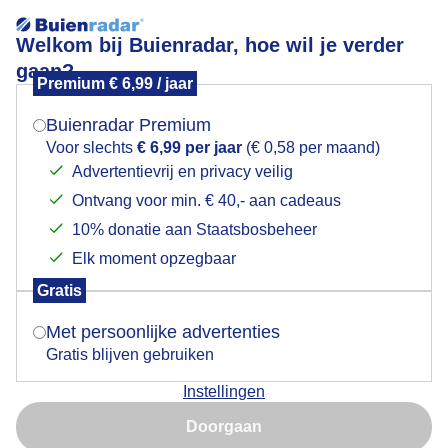
Welkom bij Buienradar, hoe wil je verder
gaan?
Premium € 6,99 / jaar
Mogen we je locatie gebruiken voor het
Nazomeren....
weer?
Buienradar Premium
Voor slechts
€ 6,99 per jaar
(€ 0,58 per maand)
Advertentievrij en privacy veilig
Ontvang voor min. € 40,- aan cadeaus
Indien je hier nog geen akkoord op hebt gegeven,
verschijnt er zo een pop-up uit je browser waarin
10% donatie aan Staatsbosbeheer
deze toestemming gevraagd wordt.
Elk moment opzegbaar
Gratis
Is goed, toon de popup
Met persoonlijke advertenties
Gratis blijven gebruiken
Instellingen
Nu niet, misschien later
Doorgaan
Gebruik je Safari en wil je niet elke dag deze pop-up zien?