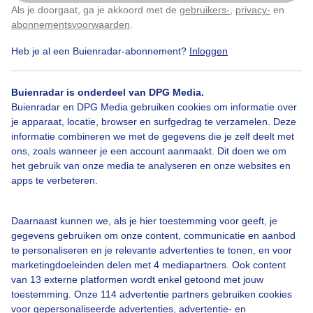
Zon en sluierbewolking in de polder bij Geersdijk,
Als je doorgaat, ga je akkoord met de
gebruikers-
,
privacy-
en
Klik
hier
om dit aan te passen
Zeeland
abonnementsvoorwaarden
.
Heb je al een Buienradar-abonnement?
Inloggen
Door: Geeske Harkema
Gemaakt: 19-09-2025, 87x bekeken
Buienradar is onderdeel van DPG Media.
Buienradar en DPG Media gebruiken cookies om informatie over
Nazomeren
Sluierbewolking
Zon
je apparaat, locatie, browser en surfgedrag te verzamelen. Deze
informatie combineren we met de gegevens die je zelf deelt met
ons, zoals wanneer je een account aanmaakt. Dit doen we om
het gebruik van onze media te analyseren en onze websites en
Bekijk slideshow
apps te verbeteren.
Daarnaast kunnen we, als je hier toestemming voor geeft, je
gegevens gebruiken om onze content, communicatie en aanbod
te personaliseren en je relevante advertenties te tonen, en voor
marketingdoeleinden delen met 4 mediapartners. Ook content
Een moment geduld aub...
van 13 externe platformen wordt enkel getoond met jouw
toestemming. Onze 114 advertentie partners gebruiken cookies
voor gepersonaliseerde advertenties, advertentie- en