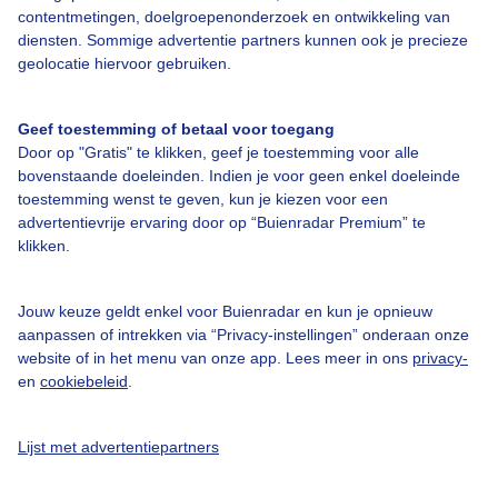
contentmetingen, doelgroepenonderzoek en ontwikkeling van
diensten. Sommige advertentie partners kunnen ook je precieze
geolocatie hiervoor gebruiken.
Geef toestemming of betaal voor toegang
Door op "Gratis" te klikken, geef je toestemming voor alle
bovenstaande doeleinden. Indien je voor geen enkel doeleinde
toestemming wenst te geven, kun je kiezen voor een
Door: public
Gemaakt: 16-09-2025, 79x bekeken
advertentievrije ervaring door op “Buienradar Premium” te
klikken.
Jouw keuze geldt enkel voor Buienradar en kun je opnieuw
aanpassen of intrekken via “Privacy-instellingen” onderaan onze
website of in het menu van onze app. Lees meer in ons
privacy-
Bekijk slideshow
en
cookiebeleid
.
Lijst met advertentiepartners