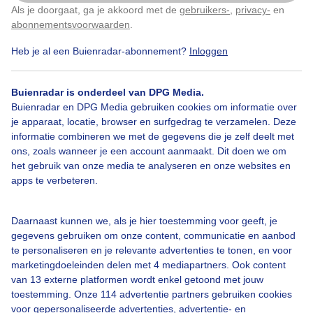
Als je doorgaat, ga je akkoord met de
gebruikers-
,
privacy-
en
Klik
hier
om dit aan te passen
abonnementsvoorwaarden
.
Heb je al een Buienradar-abonnement?
Inloggen
Buienradar is onderdeel van DPG Media.
Buienradar en DPG Media gebruiken cookies om informatie over
je apparaat, locatie, browser en surfgedrag te verzamelen. Deze
informatie combineren we met de gegevens die je zelf deelt met
ons, zoals wanneer je een account aanmaakt. Dit doen we om
het gebruik van onze media te analyseren en onze websites en
apps te verbeteren.
Daarnaast kunnen we, als je hier toestemming voor geeft, je
gegevens gebruiken om onze content, communicatie en aanbod
te personaliseren en je relevante advertenties te tonen, en voor
marketingdoeleinden delen met 4 mediapartners. Ook content
van 13 externe platformen wordt enkel getoond met jouw
toestemming. Onze 114 advertentie partners gebruiken cookies
voor gepersonaliseerde advertenties, advertentie- en