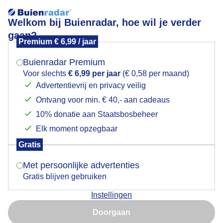
Welkom bij Buienradar, hoe wil je verder
gaan?
Premium € 6,99 / jaar
Mogen we je locatie gebruiken voor het
Foto's
weer?
Buienradar Premium
Voor slechts
€ 6,99 per jaar
(€ 0,58 per maand)
Advertentievrij en privacy veilig
Ontvang voor min. € 40,- aan cadeaus
Indien je hier nog geen akkoord op hebt gegeven,
verschijnt er zo een pop-up uit je browser waarin
10% donatie aan Staatsbosbeheer
deze toestemming gevraagd wordt.
Elk moment opzegbaar
Gratis
Is goed, toon de popup
Met persoonlijke advertenties
Gratis blijven gebruiken
Instellingen
Nu niet, misschien later
Doorgaan
Gebruik je Safari en wil je niet elke dag deze pop-up zien?