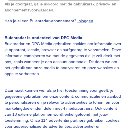
Als je doorgaat, ga je akkoord met de
gebruikers-
,
privacy-
en
Klik
hier
om dit aan te passen
abonnementsvoorwaarden
.
Heb je al een Buienradar-abonnement?
Inloggen
Bekijk slideshow
Buienradar is onderdeel van DPG Media.
Buienradar en DPG Media gebruiken cookies om informatie over
je apparaat, locatie, browser en surfgedrag te verzamelen. Deze
informatie combineren we met de gegevens die je zelf deelt met
ons, zoals wanneer je een account aanmaakt. Dit doen we om
Een moment geduld aub...
het gebruik van onze media te analyseren en onze websites en
apps te verbeteren.
Daarnaast kunnen we, als je hier toestemming voor geeft, je
gegevens gebruiken om onze content, communicatie en aanbod
te personaliseren en je relevante advertenties te tonen, en voor
Over Buienradar
marketingdoeleinden delen met 4 mediapartners. Ook content
van 13 externe platformen wordt enkel getoond met jouw
toestemming. Onze 114 advertentie partners gebruiken cookies
Bedrijfsgegevens
voor gepersonaliseerde advertenties, advertentie- en