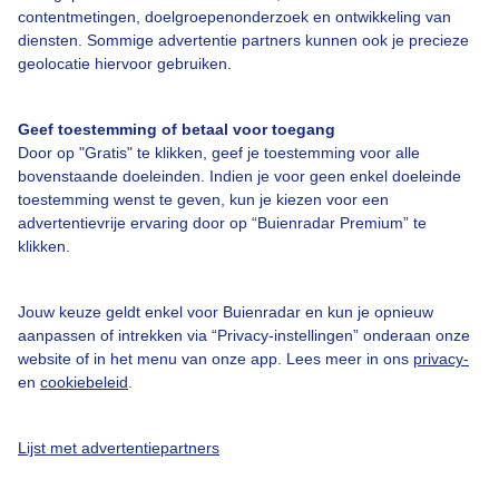
contentmetingen, doelgroepenonderzoek en ontwikkeling van
Veelgestelde vragen
diensten. Sommige advertentie partners kunnen ook je precieze
Contact
geolocatie hiervoor gebruiken.
Toegankelijkheid
Geef toestemming of betaal voor toegang
Gebruikersvoorwaarden
Door op "Gratis" te klikken, geef je toestemming voor alle
Adverteren
bovenstaande doeleinden. Indien je voor geen enkel doeleinde
toestemming wenst te geven, kun je kiezen voor een
Buienradar Team
advertentievrije ervaring door op “Buienradar Premium” te
klikken.
Privacy beleid
Cookie beleid
Jouw keuze geldt enkel voor Buienradar en kun je opnieuw
Privacy instellingen
aanpassen of intrekken via “Privacy-instellingen” onderaan onze
website of in het menu van onze app. Lees meer in ons
privacy-
Gratis weerdata
en
cookiebeleid
.
@BuienradarNL
Lijst met advertentiepartners
Buienradar
Buienradar