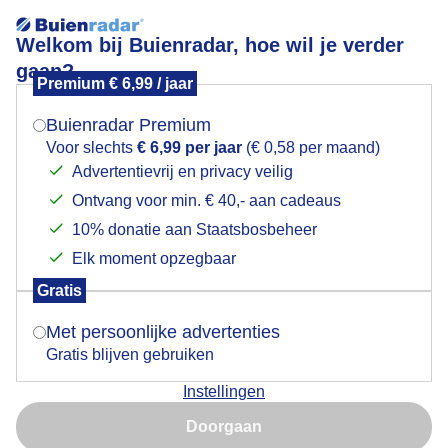
Welkom bij Buienradar, hoe wil je verder
gaan?
Premium € 6,99 / jaar
Mogen we je locatie gebruiken voor het
Goedemorgen
weer?
Buienradar Premium
Voor slechts
€ 6,99 per jaar
(€ 0,58 per maand)
Advertentievrij en privacy veilig
Ontvang voor min. € 40,- aan cadeaus
Indien je hier nog geen akkoord op hebt gegeven,
verschijnt er zo een pop-up uit je browser waarin
10% donatie aan Staatsbosbeheer
deze toestemming gevraagd wordt.
Elk moment opzegbaar
Gratis
Is goed, toon de popup
Met persoonlijke advertenties
Gratis blijven gebruiken
Instellingen
Nu niet, misschien later
Door: Dilia van Zon
Gemaakt: 16-09-2025, 32x bekeken
Doorgaan
Gebruik je Safari en wil je niet elke dag deze pop-up zien?