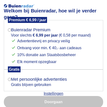
Welkom bij Buienradar, hoe wil je verder
gaan?
Premium € 6,99 / jaar
Mogen we je locatie gebruiken voor het
Volop zon aan de Costa Brava
weer?
Buienradar Premium
Voor slechts
€ 6,99 per jaar
(€ 0,58 per maand)
Advertentievrij en privacy veilig
Ontvang voor min. € 40,- aan cadeaus
Indien je hier nog geen akkoord op hebt gegeven,
verschijnt er zo een pop-up uit je browser waarin
10% donatie aan Staatsbosbeheer
deze toestemming gevraagd wordt.
Elk moment opzegbaar
Gratis
Is goed, toon de popup
Met persoonlijke advertenties
Gratis blijven gebruiken
Staalblauwe lucht vandaag
Instellingen
Nu niet, misschien later
Door: Yvonne Raphael
Gemaakt: 15-09-2025, 38x bekeken
Doorgaan
Gebruik je Safari en wil je niet elke dag deze pop-up zien?