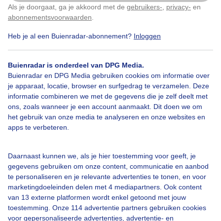
Als je doorgaat, ga je akkoord met de
gebruikers-
,
privacy-
en
Klik
hier
om dit aan te passen
abonnementsvoorwaarden
.
Heb je al een Buienradar-abonnement?
Inloggen
Palmbomen
#zee
Dieren
Buienradar is onderdeel van DPG Media.
Buienradar en DPG Media gebruiken cookies om informatie over
Bekijk slideshow
je apparaat, locatie, browser en surfgedrag te verzamelen. Deze
informatie combineren we met de gegevens die je zelf deelt met
ons, zoals wanneer je een account aanmaakt. Dit doen we om
het gebruik van onze media te analyseren en onze websites en
apps te verbeteren.
Een moment geduld aub...
Daarnaast kunnen we, als je hier toestemming voor geeft, je
gegevens gebruiken om onze content, communicatie en aanbod
te personaliseren en je relevante advertenties te tonen, en voor
marketingdoeleinden delen met 4 mediapartners. Ook content
van 13 externe platformen wordt enkel getoond met jouw
toestemming. Onze 114 advertentie partners gebruiken cookies
voor gepersonaliseerde advertenties, advertentie- en
Over Buienradar