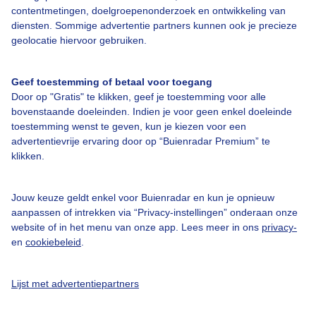
contentmetingen, doelgroepenonderzoek en ontwikkeling van
diensten. Sommige advertentie partners kunnen ook je precieze
Bedrijfsgegevens
geolocatie hiervoor gebruiken.
Veelgestelde vragen
Geef toestemming of betaal voor toegang
Contact
Door op "Gratis" te klikken, geef je toestemming voor alle
Toegankelijkheid
bovenstaande doeleinden. Indien je voor geen enkel doeleinde
toestemming wenst te geven, kun je kiezen voor een
Gebruikersvoorwaarden
advertentievrije ervaring door op “Buienradar Premium” te
klikken.
Adverteren
Buienradar Team
Jouw keuze geldt enkel voor Buienradar en kun je opnieuw
Privacy beleid
aanpassen of intrekken via “Privacy-instellingen” onderaan onze
website of in het menu van onze app. Lees meer in ons
privacy-
Cookie beleid
en
cookiebeleid
.
Privacy instellingen
Gratis weerdata
Lijst met advertentiepartners
@BuienradarNL