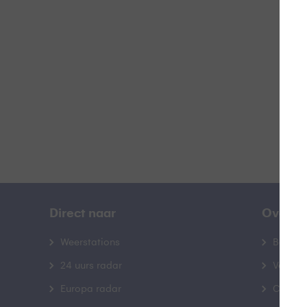
Z
B
Direct naar
Over B
Weerstations
Bedrij
24 uurs radar
Veelge
Europa radar
Contac