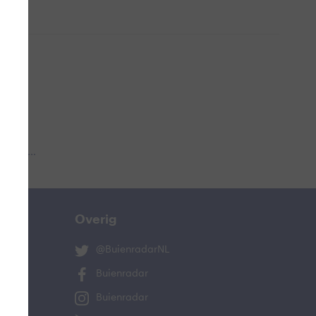
 aub...
Overig
@BuienradarNL
Buienradar
Buienradar