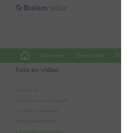
Mijn weer
Nederland
Wereld
Foto en video
E
Uitgelicht
Weerfoto van de maand
Laatst toegevoegd
Best gewaardeerd
Populaire categorieën