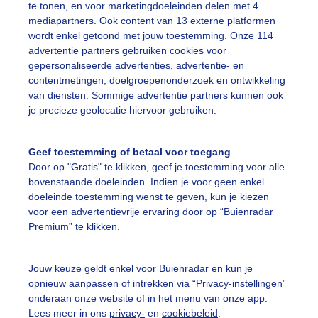
onnig
Zon
Wind
te tonen, en voor marketingdoeleinden delen met 4
mediapartners. Ook content van 13 externe platformen
wordt enkel getoond met jouw toestemming. Onze 114
advertentie partners gebruiken cookies voor
ekijk slideshow
gepersonaliseerde advertenties, advertentie- en
contentmetingen, doelgroepenonderzoek en ontwikkeling
van diensten. Sommige advertentie partners kunnen ook
je precieze geolocatie hiervoor gebruiken.
Geef toestemming of betaal voor toegang
Een moment geduld
Door op "Gratis" te klikken, geef je toestemming voor alle
bovenstaande doeleinden. Indien je voor geen enkel
doeleinde toestemming wenst te geven, kun je kiezen
voor een advertentievrije ervaring door op “Buienradar
uienradar
Mijn weer
Premium” te klikken.
fsgegevens
De Bilt
Jouw keuze geldt enkel voor Buienradar en kun je
stelde vragen
opnieuw aanpassen of intrekken via “Privacy-instellingen”
onderaan onze website of in het menu van onze app.
t
Lees meer in ons
privacy-
en
cookiebeleid
.