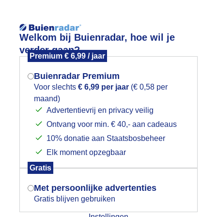
Reisinforma
Welkom bij Buienradar, hoe wil je
verder gaan?
Premium € 6,99 / jaar
Buienradar Premium
Voor slechts
€ 6,99 per jaar
(€ 0,58 per
wijd
Foto en video
Weerzine
maand)
Mogen we je locatie gebruiken voor
Advertentievrij en privacy veilig
het weer?
Zoeken in 
Ontvang voor min. € 40,- aan cadeaus
10% donatie aan Staatsbosbeheer
en zonnige dag, ondanks de stevige 
Elk moment opzegbaar
Indien je hier nog geen akkoord op hebt
Gratis
gegeven, verschijnt er zo een pop-up uit
je browser waarin deze toestemming
Met persoonlijke advertenties
gevraagd wordt.
Gratis blijven gebruiken
Instellingen