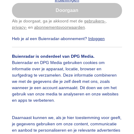
Is goed, toon de popup
Doorgaan
Nu niet, misschien later
Als je doorgaat, ga je akkoord met de
gebruikers-
,
privacy-
en
abonnementsvoorwaarden
.
Gebruik je Safari en wil je niet elke dag deze pop-up
zien?
Heb je al een Buienradar-abonnement?
Inloggen
Klik
hier
om dit aan te passen
Buienradar is onderdeel van DPG Media.
Buienradar en DPG Media gebruiken cookies om
informatie over je apparaat, locatie, browser en
surfgedrag te verzamelen. Deze informatie combineren
we met de gegevens die je zelf deelt met ons, zoals
wanneer je een account aanmaakt. Dit doen we om het
gebruik van onze media te analyseren en onze websites
en apps te verbeteren.
Daarnaast kunnen we, als je hier toestemming voor geeft,
r: Jolanda Pelkmans
Gemaakt: 15-09-2025, 32x bekeken
je gegevens gebruiken om onze content, communicatie
en aanbod te personaliseren en je relevante advertenties