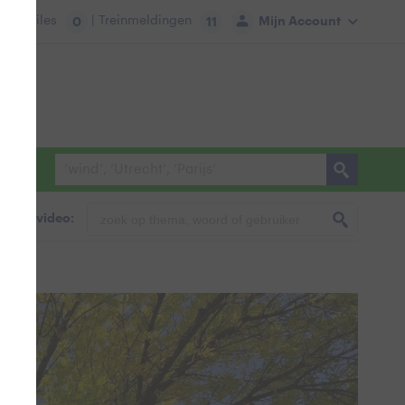
tie:
Files
| Treinmeldingen
Mijn Account
0
11
foto & video:
wind