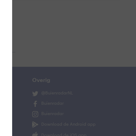
 aub...
Overig
@BuienradarNL
Buienradar
Buienradar
Download de Android app
Download de iOS app