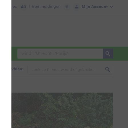
tie:
Files
| Treinmeldingen
Mijn Account
40
11
foto & video: