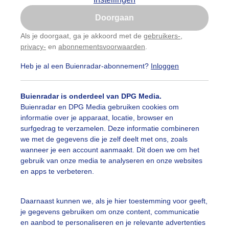
Is goed, toon de popup
Doorgaan
Nu niet, misschien later
Als je doorgaat, ga je akkoord met de
gebruikers-
,
privacy-
en
abonnementsvoorwaarden
.
Gebruik je Safari en wil je niet elke dag deze pop-up
zien?
Heb je al een Buienradar-abonnement?
Inloggen
Klik
hier
om dit aan te passen
Buienradar is onderdeel van DPG Media.
Buienradar en DPG Media gebruiken cookies om
informatie over je apparaat, locatie, browser en
surfgedrag te verzamelen. Deze informatie combineren
we met de gegevens die je zelf deelt met ons, zoals
wanneer je een account aanmaakt. Dit doen we om het
gebruik van onze media te analyseren en onze websites
en apps te verbeteren.
Daarnaast kunnen we, als je hier toestemming voor geeft,
r: René
Gemaakt: 15-09-2025, 46x bekeken
je gegevens gebruiken om onze content, communicatie
en aanbod te personaliseren en je relevante advertenties