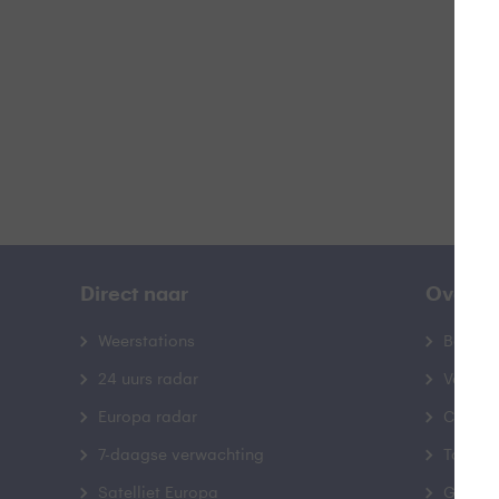
B
Direct naar
Over B
Weerstations
Bedrij
24 uurs radar
Veelge
Europa radar
Contac
7-daagse verwachting
Toegank
Satelliet Europa
Gebrui