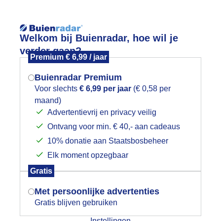
Reisinforma
Welkom bij Buienradar, hoe wil je
verder gaan?
Premium € 6,99 / jaar
Buienradar Premium
Voor slechts
€ 6,99 per jaar
(€ 0,58 per
wijd
Foto en video
Weerzine
maand)
Mogen we je locatie gebruiken voor
Advertentievrij en privacy veilig
het weer?
Zoeken in 
Ontvang voor min. € 40,- aan cadeaus
10% donatie aan Staatsbosbeheer
eel wind overdag.
Elk moment opzegbaar
Indien je hier nog geen akkoord op hebt
Gratis
gegeven, verschijnt er zo een pop-up uit
je browser waarin deze toestemming
Met persoonlijke advertenties
gevraagd wordt.
Gratis blijven gebruiken
Instellingen