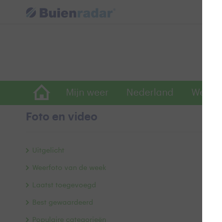
Mijn weer
Nederland
Wereld
Foto en video
V
Uitgelicht
Weerfoto van de week
Laatst toegevoegd
Best gewaardeerd
Populaire categorieën