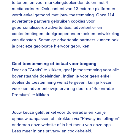
te tonen, en voor marketingdoeleinden delen met 4
mediapartners. Ook content van 13 externe platformen
ekijk slideshow
wordt enkel getoond met jouw toestemming. Onze 114
advertentie partners gebruiken cookies voor
gepersonaliseerde advertenties, advertentie- en
contentmetingen, doelgroepenonderzoek en ontwikkeling
van diensten. Sommige advertentie partners kunnen ook
je precieze geolocatie hiervoor gebruiken.
Een moment geduld
Geef toestemming of betaal voor toegang
Door op "Gratis" te klikken, geef je toestemming voor alle
bovenstaande doeleinden. Indien je voor geen enkel
uienradar
Mijn weer
doeleinde toestemming wenst te geven, kun je kiezen
voor een advertentievrije ervaring door op “Buienradar
fsgegevens
De Bilt
Premium” te klikken.
stelde vragen
t
Jouw keuze geldt enkel voor Buienradar en kun je
opnieuw aanpassen of intrekken via “Privacy-instellingen”
elijkheid
onderaan onze website of in het menu van onze app.
Lees meer in ons
privacy-
en
cookiebeleid
.
kersvoorwaarden