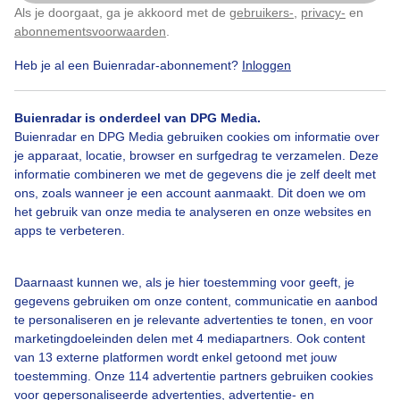
Als je doorgaat, ga je akkoord met de
gebruikers-
,
privacy-
en
Klik
hier
om dit aan te passen
abonnementsvoorwaarden
.
Heb je al een Buienradar-abonnement?
Inloggen
Regen
Wolken
Buienradar is onderdeel van DPG Media.
Buienradar en DPG Media gebruiken cookies om informatie over
Bekijk slideshow
je apparaat, locatie, browser en surfgedrag te verzamelen. Deze
informatie combineren we met de gegevens die je zelf deelt met
ons, zoals wanneer je een account aanmaakt. Dit doen we om
het gebruik van onze media te analyseren en onze websites en
apps te verbeteren.
Een moment geduld aub...
Daarnaast kunnen we, als je hier toestemming voor geeft, je
gegevens gebruiken om onze content, communicatie en aanbod
te personaliseren en je relevante advertenties te tonen, en voor
marketingdoeleinden delen met 4 mediapartners. Ook content
van 13 externe platformen wordt enkel getoond met jouw
toestemming. Onze 114 advertentie partners gebruiken cookies
voor gepersonaliseerde advertenties, advertentie- en
Over Buienradar