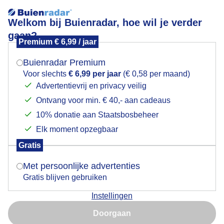
Welkom bij Buienradar, hoe wil je verder
gaan?
Premium € 6,99 / jaar
Mogen we je locatie gebruiken voor het
Regenbui
weer?
Buienradar Premium
Voor slechts
€ 6,99 per jaar
(€ 0,58 per maand)
Advertentievrij en privacy veilig
Ontvang voor min. € 40,- aan cadeaus
Indien je hier nog geen akkoord op hebt gegeven,
verschijnt er zo een pop-up uit je browser waarin
10% donatie aan Staatsbosbeheer
deze toestemming gevraagd wordt.
Elk moment opzegbaar
Gratis
Is goed, toon de popup
Met persoonlijke advertenties
Gratis blijven gebruiken
Middagfoto
Instellingen
Nu niet, misschien later
Door: Sandra Vos
Gemaakt: 15-09-2025, 28x bekeken
Doorgaan
Gebruik je Safari en wil je niet elke dag deze pop-up zien?