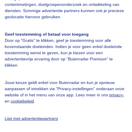
contentmetingen, doelgroepenonderzoek en ontwikkeling van
diensten. Sommige advertentie partners kunnen ook je precieze
Bedrijfsgegevens
geolocatie hiervoor gebruiken.
Veelgestelde vragen
Geef toestemming of betaal voor toegang
Contact
Door op "Gratis" te klikken, geef je toestemming voor alle
Toegankelijkheid
bovenstaande doeleinden. Indien je voor geen enkel doeleinde
toestemming wenst te geven, kun je kiezen voor een
Gebruikersvoorwaarden
advertentievrije ervaring door op “Buienradar Premium” te
klikken.
Adverteren
Buienradar Team
Jouw keuze geldt enkel voor Buienradar en kun je opnieuw
Privacy beleid
aanpassen of intrekken via “Privacy-instellingen” onderaan onze
website of in het menu van onze app. Lees meer in ons
privacy-
Cookie beleid
en
cookiebeleid
.
Privacy instellingen
Gratis weerdata
Lijst met advertentiepartners
@BuienradarNL