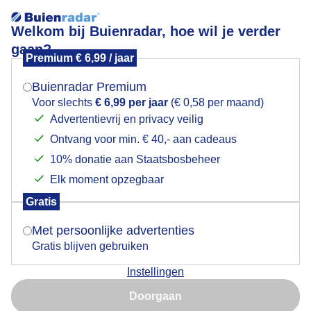
Welkom bij Buienradar, hoe wil je verder
gaan?
Premium € 6,99 / jaar
Mogen we je locatie gebruiken voor het
Bewolkte lucht
weer?
Buienradar Premium
Voor slechts
€ 6,99 per jaar
(€ 0,58 per maand)
Advertentievrij en privacy veilig
Ontvang voor min. € 40,- aan cadeaus
Indien je hier nog geen akkoord op hebt gegeven,
verschijnt er zo een pop-up uit je browser waarin
10% donatie aan Staatsbosbeheer
deze toestemming gevraagd wordt.
Elk moment opzegbaar
Gratis
Is goed, toon de popup
Met persoonlijke advertenties
Gratis blijven gebruiken
Veel wind en ook de zon
Instellingen
Nu niet, misschien later
Door: Francien Tax
Gemaakt: 15-09-2025, 51x bekeken
Doorgaan
Gebruik je Safari en wil je niet elke dag deze pop-up zien?