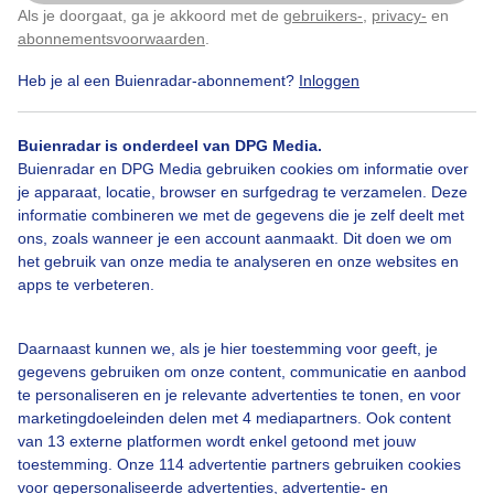
Als je doorgaat, ga je akkoord met de
gebruikers-
,
privacy-
en
Klik
hier
om dit aan te passen
abonnementsvoorwaarden
.
Heb je al een Buienradar-abonnement?
Inloggen
Zomer
Zon
Wolken
Buienradar is onderdeel van DPG Media.
Buienradar en DPG Media gebruiken cookies om informatie over
Bekijk slideshow
je apparaat, locatie, browser en surfgedrag te verzamelen. Deze
informatie combineren we met de gegevens die je zelf deelt met
ons, zoals wanneer je een account aanmaakt. Dit doen we om
het gebruik van onze media te analyseren en onze websites en
apps te verbeteren.
Een moment geduld aub...
Daarnaast kunnen we, als je hier toestemming voor geeft, je
gegevens gebruiken om onze content, communicatie en aanbod
te personaliseren en je relevante advertenties te tonen, en voor
marketingdoeleinden delen met 4 mediapartners. Ook content
van 13 externe platformen wordt enkel getoond met jouw
toestemming. Onze 114 advertentie partners gebruiken cookies
voor gepersonaliseerde advertenties, advertentie- en
Over Buienradar