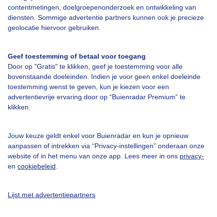
contentmetingen, doelgroepenonderzoek en ontwikkeling van
Bedrijfsgegevens
diensten. Sommige advertentie partners kunnen ook je precieze
geolocatie hiervoor gebruiken.
Veelgestelde vragen
Contact
Geef toestemming of betaal voor toegang
Toegankelijkheid
Door op "Gratis" te klikken, geef je toestemming voor alle
bovenstaande doeleinden. Indien je voor geen enkel doeleinde
Gebruikersvoorwaarden
toestemming wenst te geven, kun je kiezen voor een
advertentievrije ervaring door op “Buienradar Premium” te
Adverteren
klikken.
Buienradar Team
Privacy beleid
Jouw keuze geldt enkel voor Buienradar en kun je opnieuw
aanpassen of intrekken via “Privacy-instellingen” onderaan onze
Cookie beleid
website of in het menu van onze app. Lees meer in ons
privacy-
Privacy instellingen
en
cookiebeleid
.
Gratis weerdata
Lijst met advertentiepartners
@BuienradarNL