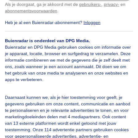
Als je doorgaat, ga je akkoord met de
gebruikers-
,
privacy-
en
Klik
hier
om dit aan te passen
abonnementsvoorwaarden
.
Heb je al een Buienradar-abonnement?
Inloggen
Buienradar is onderdeel van DPG Media.
Bekijk slideshow
Buienradar en DPG Media gebruiken cookies om informatie over
je apparaat, locatie, browser en surfgedrag te verzamelen. Deze
informatie combineren we met de gegevens die je zelf deelt met
ons, zoals wanneer je een account aanmaakt. Dit doen we om
het gebruik van onze media te analyseren en onze websites en
apps te verbeteren.
Een moment geduld aub...
Daarnaast kunnen we, als je hier toestemming voor geeft, je
gegevens gebruiken om onze content, communicatie en aanbod
te personaliseren en je relevante advertenties te tonen, en voor
marketingdoeleinden delen met 4 mediapartners. Ook content
van 13 externe platformen wordt enkel getoond met jouw
Over Buienradar
toestemming. Onze 114 advertentie partners gebruiken cookies
voor gepersonaliseerde advertenties, advertentie- en