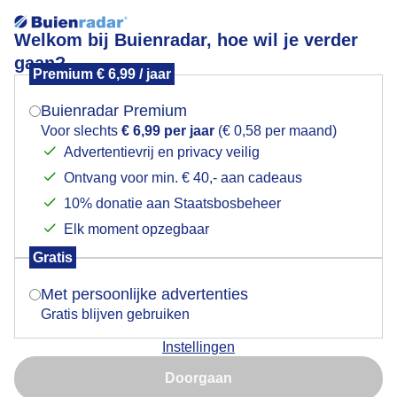
Welkom bij Buienradar, hoe wil je verder
gaan?
Premium € 6,99 / jaar
Mogen we je locatie gebruiken voor het
Lees meer.
weer?
Buienradar Premium
Wuivende wilg
Voor slechts
€ 6,99 per jaar
(€ 0,58 per maand)
Advertentievrij en privacy veilig
Ontvang voor min. € 40,- aan cadeaus
Indien je hier nog geen akkoord op hebt gegeven,
verschijnt er zo een pop-up uit je browser waarin
10% donatie aan Staatsbosbeheer
deze toestemming gevraagd wordt.
Elk moment opzegbaar
Gratis
Is goed, toon de popup
Met persoonlijke advertenties
Gratis blijven gebruiken
Instellingen
Nu niet, misschien later
Doorgaan
Gebruik je Safari en wil je niet elke dag deze pop-up zien?
Door: Jolanda Bakker
Gemaakt: 15-09-2025, 21x bekeken