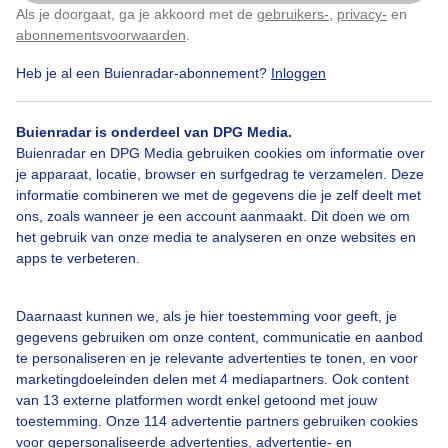
Als je doorgaat, ga je akkoord met de
gebruikers-
,
privacy-
en
Klik
hier
om dit aan te passen
abonnementsvoorwaarden
.
Door: Jannie Lukasse Fongers
Gemaakt: 14-09-2025, 23x bekeken
Heb je al een Buienradar-abonnement?
Inloggen
Buienradar is onderdeel van DPG Media.
Buienradar en DPG Media gebruiken cookies om informatie over
je apparaat, locatie, browser en surfgedrag te verzamelen. Deze
Bekijk slideshow
informatie combineren we met de gegevens die je zelf deelt met
ons, zoals wanneer je een account aanmaakt. Dit doen we om
het gebruik van onze media te analyseren en onze websites en
apps te verbeteren.
Daarnaast kunnen we, als je hier toestemming voor geeft, je
Een moment geduld aub...
gegevens gebruiken om onze content, communicatie en aanbod
te personaliseren en je relevante advertenties te tonen, en voor
marketingdoeleinden delen met 4 mediapartners. Ook content
van 13 externe platformen wordt enkel getoond met jouw
toestemming. Onze 114 advertentie partners gebruiken cookies
voor gepersonaliseerde advertenties, advertentie- en