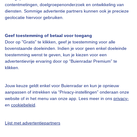
contentmetingen, doelgroepenonderzoek en ontwikkeling van
Over Buienradar
diensten. Sommige advertentie partners kunnen ook je precieze
geolocatie hiervoor gebruiken.
Bedrijfsgegevens
Geef toestemming of betaal voor toegang
Veelgestelde vragen
Door op "Gratis" te klikken, geef je toestemming voor alle
Contact
bovenstaande doeleinden. Indien je voor geen enkel doeleinde
toestemming wenst te geven, kun je kiezen voor een
Toegankelijkheid
advertentievrije ervaring door op “Buienradar Premium” te
Gebruikersvoorwaarden
klikken.
Adverteren
Jouw keuze geldt enkel voor Buienradar en kun je opnieuw
Buienradar Team
aanpassen of intrekken via “Privacy-instellingen” onderaan onze
website of in het menu van onze app. Lees meer in ons
privacy-
Privacy beleid
en
cookiebeleid
.
Cookie beleid
Privacy instellingen
Lijst met advertentiepartners
Gratis weerdata