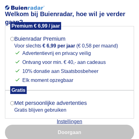
Welkom bij Buienradar, hoe wil je verder
gaan?
Premium € 6,99 / jaar
Mogen we je locatie gebruiken voor het
HALO ZON MELKACHTIGE LUCHT BUITENGEBIED
weer?
WOGNUM NH 24 SEPTEMBER
Buienradar Premium
Voor slechts
€ 6,99 per jaar
(€ 0,58 per maand)
Advertentievrij en privacy veilig
Ontvang voor min. € 40,- aan cadeaus
Indien je hier nog geen akkoord op hebt gegeven,
verschijnt er zo een pop-up uit je browser waarin
10% donatie aan Staatsbosbeheer
deze toestemming gevraagd wordt.
Elk moment opzegbaar
Gratis
Is goed, toon de popup
Met persoonlijke advertenties
Gratis blijven gebruiken
Instellingen
Nu niet, misschien later
Doorgaan
Gebruik je Safari en wil je niet elke dag deze pop-up zien?