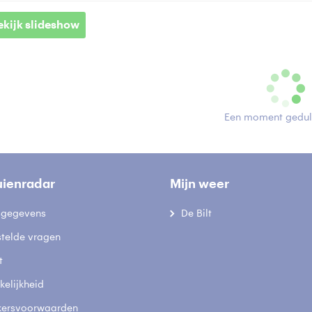
ekijk slideshow
Een moment geduld
uienradar
Mijn weer
fsgegevens
De Bilt
stelde vragen
t
elijkheid
kersvoorwaarden