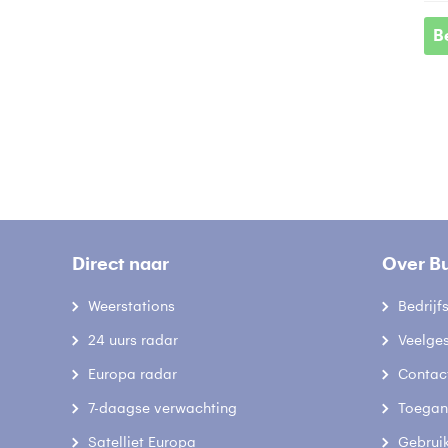
B
Direct naar
Over B
Weerstations
Bedrij
24 uurs radar
Veelge
Europa radar
Contac
7-daagse verwachting
Toegank
Satelliet Europa
Gebrui