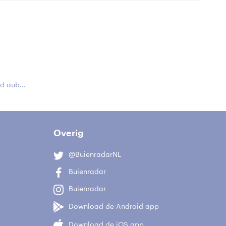
 aub...
Overig
@BuienradarNL
Buienradar
Buienradar
Download de Android app
Download de iOS app