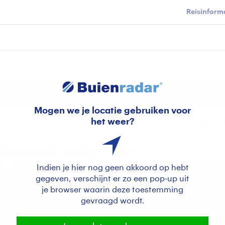
Reisinforma
wijd
Foto en video
Weerzine
Mogen we je locatie gebruiken voor
het weer?
Zoeken in 
pkomende pittige buien
Indien je hier nog geen akkoord op hebt
gegeven, verschijnt er zo een pop-up uit
je browser waarin deze toestemming
gevraagd wordt.