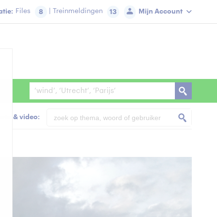
tie:
Files
| Treinmeldingen
Mijn Account
8
13
foto & video: