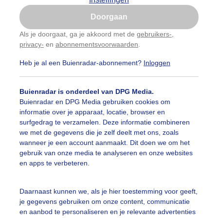
Is goed, toon de popup
Doorgaan
Nu niet, misschien later
Als je doorgaat, ga je akkoord met de
gebruikers-
,
privacy-
en
abonnementsvoorwaarden
.
Gebruik je Safari en wil je niet elke dag deze pop-up
zien?
Heb je al een Buienradar-abonnement?
Inloggen
Klik
hier
om dit aan te passen
Buienradar is onderdeel van DPG Media.
Buienradar en DPG Media gebruiken cookies om
informatie over je apparaat, locatie, browser en
surfgedrag te verzamelen. Deze informatie combineren
we met de gegevens die je zelf deelt met ons, zoals
wanneer je een account aanmaakt. Dit doen we om het
gebruik van onze media te analyseren en onze websites
en apps te verbeteren.
Daarnaast kunnen we, als je hier toestemming voor geeft,
r: Jolanda Pelkmans
Gemaakt: 12-09-2025, 67x bekeken
je gegevens gebruiken om onze content, communicatie
en aanbod te personaliseren en je relevante advertenties