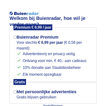
Reisinforma
Welkom bij Buienradar, hoe wil je
verder gaan?
Premium € 6,99 / jaar
Buienradar Premium
Voor slechts
€ 6,99 per jaar
(€ 0,58 per
wijd
Foto en video
Weerzine
maand)
Mogen we je locatie gebruiken voor
Advertentievrij en privacy veilig
het weer?
Zoeken in 
Ontvang voor min. € 40,- aan cadeaus
10% donatie aan Staatsbosbeheer
olkenlucht met zon, fonteinen en ee
Elk moment opzegbaar
Indien je hier nog geen akkoord op hebt
Gratis
gegeven, verschijnt er zo een pop-up uit
je browser waarin deze toestemming
Met persoonlijke advertenties
gevraagd wordt.
Gratis blijven gebruiken
Instellingen