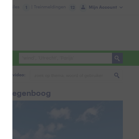
tie:
Files
| Treinmeldingen
Mijn Account
1
12
foto & video:
n beregenboog