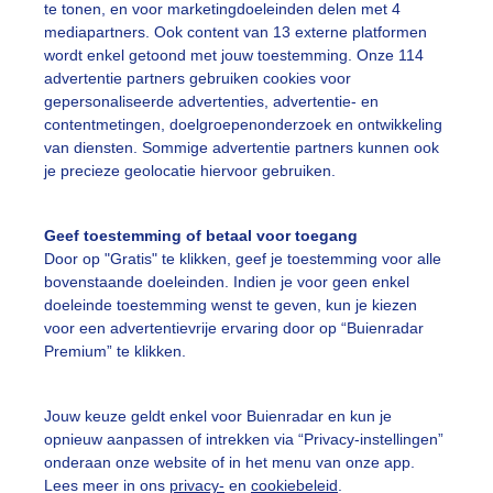
eregenboog
Zon
Wolken
te tonen, en voor marketingdoeleinden delen met 4
mediapartners. Ook content van 13 externe platformen
wordt enkel getoond met jouw toestemming. Onze 114
advertentie partners gebruiken cookies voor
ekijk slideshow
gepersonaliseerde advertenties, advertentie- en
contentmetingen, doelgroepenonderzoek en ontwikkeling
van diensten. Sommige advertentie partners kunnen ook
je precieze geolocatie hiervoor gebruiken.
Geef toestemming of betaal voor toegang
Een moment geduld
Door op "Gratis" te klikken, geef je toestemming voor alle
bovenstaande doeleinden. Indien je voor geen enkel
doeleinde toestemming wenst te geven, kun je kiezen
voor een advertentievrije ervaring door op “Buienradar
uienradar
Mijn weer
Premium” te klikken.
fsgegevens
De Bilt
Jouw keuze geldt enkel voor Buienradar en kun je
stelde vragen
opnieuw aanpassen of intrekken via “Privacy-instellingen”
onderaan onze website of in het menu van onze app.
t
Lees meer in ons
privacy-
en
cookiebeleid
.