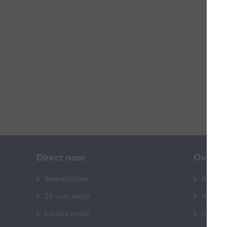
B
B
Direct naar
Over B
Weerstations
Bedrij
24 uurs radar
Veelge
Europa radar
Contac