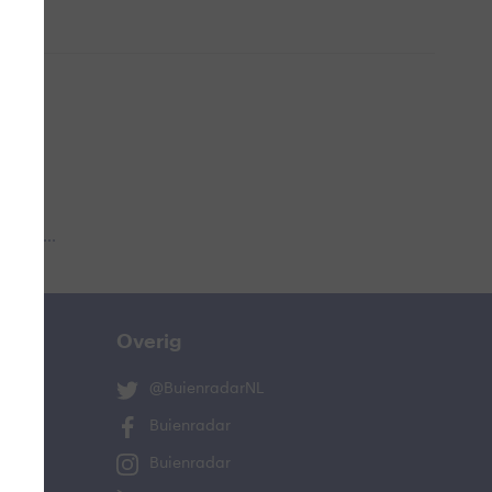
 aub...
Overig
@BuienradarNL
Buienradar
Buienradar