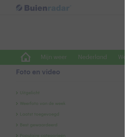
Mijn weer
Nederland
Wereld
Foto en video
W
Uitgelicht
Weerfoto van de week
Laatst toegevoegd
Best gewaardeerd
Populaire categorieën